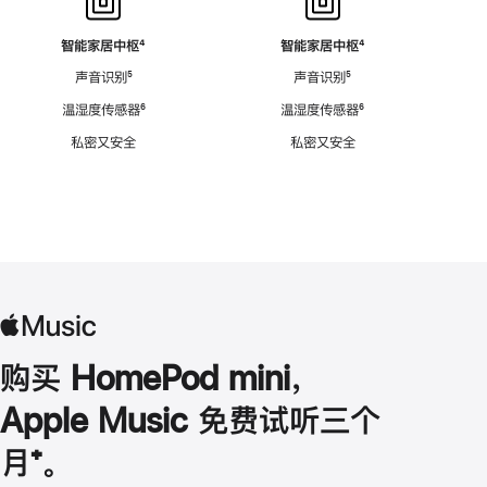
智能家居中枢
脚
⁴
智能家居中枢
脚
⁴
注
注
声音识别
脚
⁵
声音识别
脚
⁵
注
注
温湿度传感器
脚
⁶
温湿度传感器
脚
⁶
注
注
私密又安全
私密又安全
购买 HomePod mini，
Apple Music 免费试听三个
月
脚
⁺。