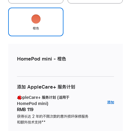
橙色
HomePod mini - 橙色
添加 AppleCare+ 服务计划
AppleCare+ 服务计划 (适用于
AppleC
添加
HomePod mini)
服
RMB 119
务
获得长达 2 年的不限次数的意外损坏保修服务
和额外技术支持
脚
**
计
注