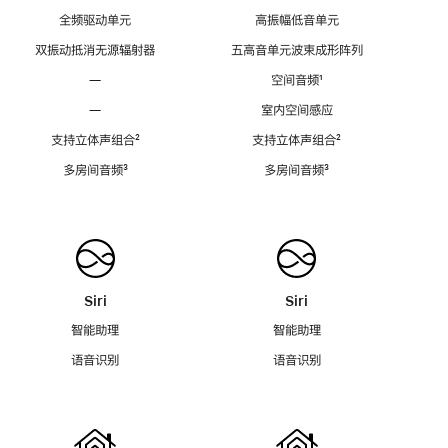
全频驱动单元
高振幅低音单元
双振动抵消无源辐射器
五高音单元波束成形阵列
—
空间音频
脚
¹
注
—
室内空间感应
支持立体声组合
脚
²
支持立体声组合
脚
²
注
注
多房间音频
脚
³
多房间音频
脚
³
注
注
Siri
Siri
智能助理
智能助理
语音识别
语音识别