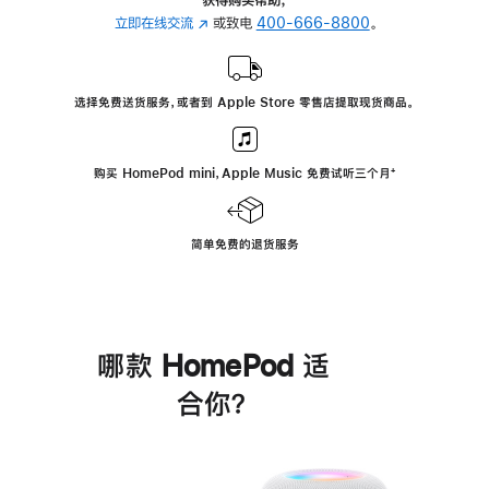
立即在线交流
(在
或致电
400-666-8800
。
新
窗
口
选择免费送货服务，或者到 Apple Store 零售店提取现货商品。
中
打
开)
购买 HomePod mini，Apple Music 免费试听三个月
脚
⁺
注
简单免费的退货服务
哪款 HomePod 适
合你？
进
一
步