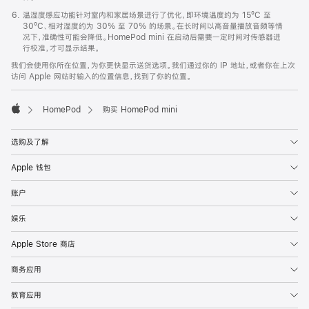
温湿度感应功能针对室内和家居场景进行了优化，即环境温度约为 15ºC 至
30ºC、相对湿度约为 30% 至 70% 的场景。在长时间以高音量播放音频等情
况下，准确性可能会降低。HomePod mini 在启动后需要一定时间对传感器进
行校准，才可显示结果。
我们会使用你所在位置，为你更快显示送货选项。我们通过你的 IP 地址，或者你在上次
访问 Apple 网站时输入的位置信息，找到了你的位置。
HomePod
购买 HomePod mini
Apple
选购及了解
Apple 钱包
账户
娱乐
Apple Store 商店
商务应用
教育应用