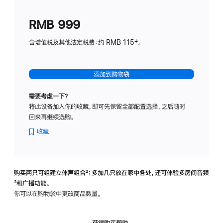
划
(适
RMB 999
用
于
含增值税及其他法定税费：约 RMB 115‡。
HomeP
mini)
添加到购物袋
需要考虑一下？
将此设备加入你的收藏，即可先保留全部配置选择，之后随时
回来再继续选购。
收藏
购买两只可组建立体声组合
脚
²；多加几只放在家中各处，还可体验多‍房‍间音频
脚
³和广播功能。
注
注
你可以在购物袋中更改商品数量。
获得购买帮助，