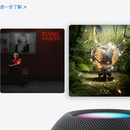
注
进一步了解
Apple
(在
Music
新
窗
口
中
打
开)