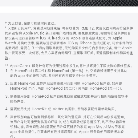
网
脚
‡ 为近似值。金额可能随时间变动。
注
页
⁺ 仅限新订阅用户。免费试用期结束后，每月收费为 RMB 12。优惠仅面向购买符合条件
页
的新设备的 Apple Music 新订阅用户限时提供。要兑换此优惠，需要将符合条件的音
频设备与运行最新版本 iOS 或 iPadOS 的 Apple 设备连接或配对。为 Apple
脚
Watch 兑换此优惠，需要与运行最新版本 iOS 的 iPhone 连接或配对。符合条件的设
备激活后，需要在 3 个月内领取此优惠。无论购买多少件符合条件的设备，每个 Apple
账户仅可享受一次优惠。会员方案将自动续订，直至取消订阅。须遵循限制条件和其他
条
款
。
(在
新
** AppleCare+ 服务计划可为使用过程中发生的意外损坏提供不限次数的保修服务。
窗
在 HomePod (第二代) 和 HomePod (第一代) 上，空间音频适用于支持此功
口
能的 app 中的兼容内容。并非所有内容都支持杜比全景声。
中
打
组建 HomePod 立体声组合需要使用两部同款 HomePod 扬声器，如两部
开)
HomePod mini、两部 HomePod (第二代) 或两部 HomePod (第一代)。
需要使用多部 HomePod 扬声器或兼容隔空播放功能并运行最新隔空播放软件
的扬声器。
需要使用支持 HomeKit 或 Matter 的配件。智能家居配件需单独购买。
声音识别功能可检测到烟雾和一氧化碳的警报声，并可在识别后向你发送通知。
当用户身处可能受到伤害的环境中，或在高风险或紧急情况下，均不应依赖声音
识别功能。声音识别功能需要使用升级更新后的家庭 app 架构，该架构于家庭
app 中单独提供。它要求所有连接家居配件的 Apple 设备均使用最新版本软
件。