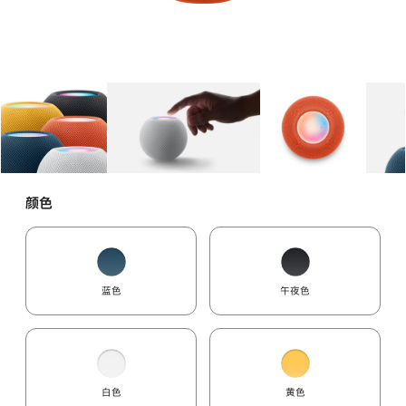
图库
图像
1
图库
图像
2
图库
图像
3
颜色
蓝色
午夜色
白色
黄色