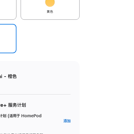
黄色
i - 橙色
re+ 服务计划
务计划 (适用于 HomePod
AppleCare+
添加
服