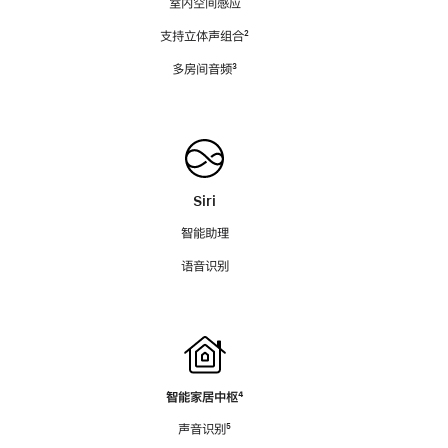
室内空间感应
支持立体声组合
脚
²
注
多房间音频
脚
³
注
Siri
智能助理
语音识别
智能家居中枢
脚
⁴
注
声音识别
脚
⁵