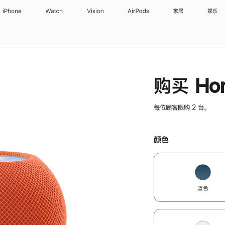
iPhone
Watch
Vision
AirPods
家居
娱乐
购买 Hom
每位顾客限购 2 台。
颜色
蓝色