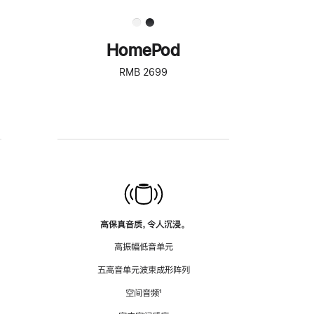
HomePod
RMB 2699
高保真音质，令人沉浸。
高振幅低音单元
五高音单元波束成形阵列
空间音频
脚
¹
注