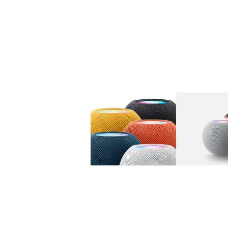
图库
图像
1