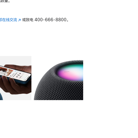
数量。
即在线交流
(在
或致电
400-666-8800。
新
窗
口
中
打
开)
库
图像
4
图库
图像
5