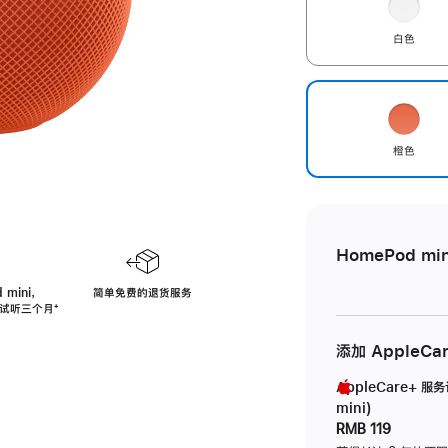
白色
橙色
HomePod min
 mini，
简单免费的退货服务
免费试听三个月
脚
⁺
注
添加 AppleCa
AppleCare+ 服
mini)
RMB 119