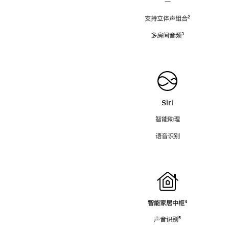
—
支持立体声组合
脚
²
注
多房间音频
脚
³
注
Siri
智能助理
语音识别
智能家居中枢
脚
⁴
注
声音识别
脚
⁵