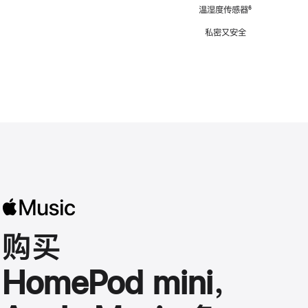
注
温湿度传感器
脚
⁶
注
私密又安全
购买
HomePod mini，