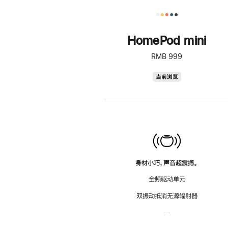
HomePod mini
RMB 999
HomePod
当前浏览
mini
身材小巧，声音超震撼。
全频驱动单元
双振动抵消无源辐射器
—