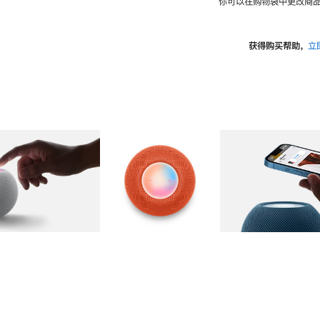
你可以在购物袋中更改商品
获得购买帮助，
立
图库
图像
2
图库
图像
3
图