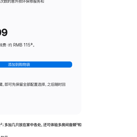
务
限次数的意外损坏保修服务和
计
划
(适
99
用
于
：约 RMB 115‡。
HomePod
mini)
添加到购物袋
藏，即可先保留全部配置选择，之后随时回
合
脚
²；多加几只放在家中各处，还可体验多‍房‍间音频
脚
³和
注
注