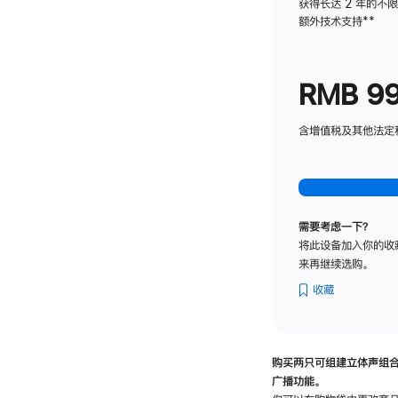
获得长达 2 年的不
额外技术支持
脚
**
注
RMB 9
含增值税及其他法定税费
需要考虑一下？
将此设备加入你的收
来再继续选购。
收藏
购买两只可组建立体声组
广播功能。