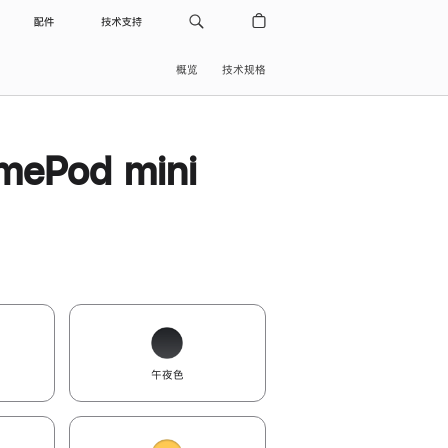
配件
技术支持
概览
技术规格
ePod mini
午夜色