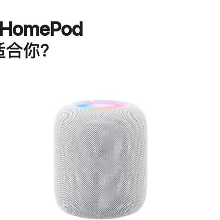
HomePod
适合你？
进
一
步
了
解
HomePod<