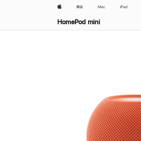
Apple
商店
Mac
iPad
HomePod mini
购
买
HomePod mini