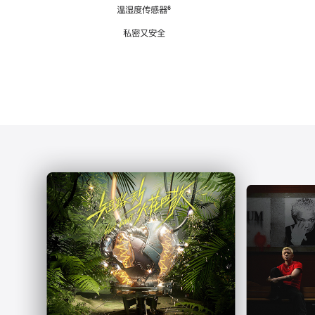
注
温湿度传感器
脚
⁶
注
私密又安全