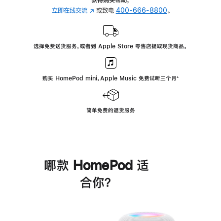
立即在线交流
(在
或致电
400-666-8800
。
新
窗
口
选择免费送货服务，或者到 Apple Store 零售店提取现货商品。
中
打
开)
购买 HomePod mini，Apple Music 免费试听三个月
脚
⁺
注
简单免费的退货服务
哪款 HomePod 适
合你？
进
一
步