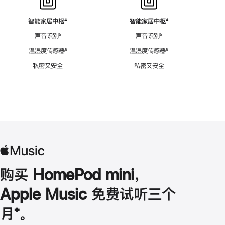
智能家居中枢
脚
⁴
智能家居中枢
脚
⁴
注
注
声音识别
脚
⁵
声音识别
脚
⁵
注
注
温湿度传感器
脚
⁶
温湿度传感器
脚
⁶
注
注
私密又安全
私密又安全
购买 HomePod mini，
Apple Music 免费试听三个
月
脚
⁺。