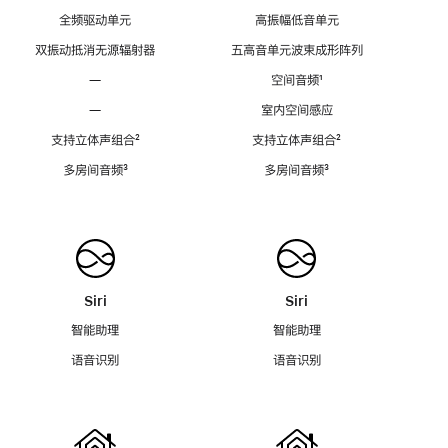
全频驱动单元
高振幅低音单元
双振动抵消无源辐射器
五高音单元波束成形阵列
—
空间音频
脚
¹
注
—
室内空间感应
支持立体声组合
脚
²
支持立体声组合
脚
²
注
注
多房间音频
脚
³
多房间音频
脚
³
注
注
Siri
Siri
智能助理
智能助理
语音识别
语音识别