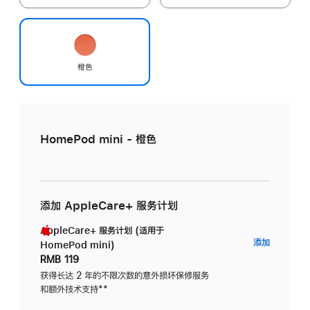
橙色
HomePod mini - 橙色
添加 AppleCare+ 服务计划
AppleCare+ 服务计划 (适用于
AppleC
添加
HomePod mini)
服
RMB 119
务
获得长达 2 年的不限次数的意外损坏保修服务
和额外技术支持
脚
**
计
注