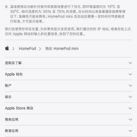
温湿度感应功能针对室内和家居场景进行了优化，即环境温度约为 15ºC 至
30ºC、相对湿度约为 30% 至 70% 的场景。在长时间以高音量播放音频等情
况下，准确性可能会降低。HomePod mini 在启动后需要一定时间对传感器进
行校准，才可显示结果。
我们会使用你所在位置，为你更快显示送货选项。我们通过你的 IP 地址，或者你在上次
访问 Apple 网站时输入的位置信息，找到了你的位置。
HomePod
购买 HomePod mini
Apple
选购及了解
Apple 钱包
账户
娱乐
Apple Store 商店
商务应用
教育应用