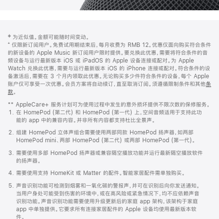
网
脚
‡ 为近似值。金额可能随时间变动。
注
页
⁺ 仅限新订阅用户。免费试用期结束后，每月收费为 RMB 12。优惠仅面向购买符合条件
页
的新设备的 Apple Music 新订阅用户限时提供。要兑换此优惠，需要将符合条件的音
频设备与运行最新版本 iOS 或 iPadOS 的 Apple 设备连接或配对。为 Apple
脚
Watch 兑换此优惠，需要与运行最新版本 iOS 的 iPhone 连接或配对。符合条件的设
备激活后，需要在 3 个月内领取此优惠。无论购买多少件符合条件的设备，每个 Apple
账户仅可享受一次优惠。会员方案将自动续订，直至取消订阅。须遵循限制条件和其他
条
款
。
(在
新
** AppleCare+ 服务计划可为使用过程中发生的意外损坏提供不限次数的保修服务。
窗
在 HomePod (第二代) 和 HomePod (第一代) 上，空间音频适用于支持此功
口
能的 app 中的兼容内容。并非所有内容都支持杜比全景声。
中
打
组建 HomePod 立体声组合需要使用两部同款 HomePod 扬声器，如两部
开)
HomePod mini、两部 HomePod (第二代) 或两部 HomePod (第一代)。
需要使用多部 HomePod 扬声器或兼容隔空播放功能并运行最新隔空播放软件
的扬声器。
需要使用支持 HomeKit 或 Matter 的配件。智能家居配件需单独购买。
声音识别功能可检测到烟雾和一氧化碳的警报声，并可在识别后向你发送通知。
当用户身处可能受到伤害的环境中，或在高风险或紧急情况下，均不应依赖声音
识别功能。声音识别功能需要使用升级更新后的家庭 app 架构，该架构于家庭
app 中单独提供。它要求所有连接家居配件的 Apple 设备均使用最新版本软
件。