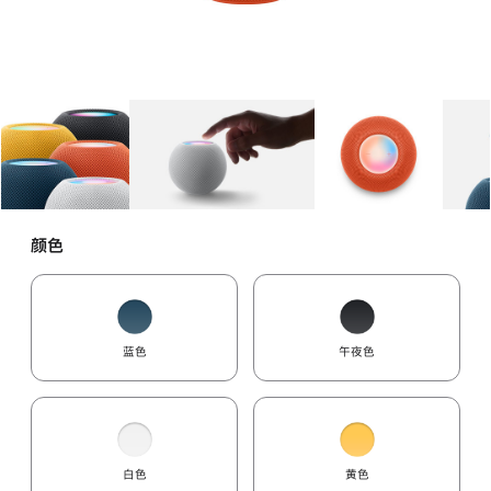
图库
图像
1
图库
图像
2
图库
图像
3
颜色
蓝色
午夜色
白色
黄色