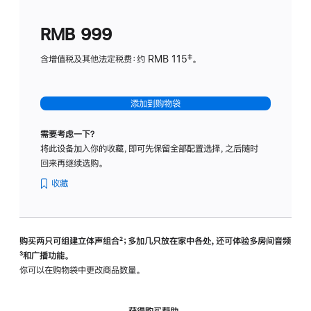
划
(适
RMB 999
用
于
含增值税及其他法定税费：约 RMB 115‡。
HomeP
mini)
添加到购物袋
需要考虑一下？
将此设备加入你的收藏，即可先保留全部配置选择，之后随时
回来再继续选购。
收藏
购买两只可组建立体声组合
脚
²；多加几只放在家中各处，还可体验多‍房‍间音频
脚
³和广播功能。
注
注
你可以在购物袋中更改商品数量。
获得购买帮助，