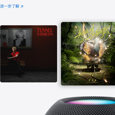
注
进一步了解
Apple
(在
Music
新
窗
口
中
打
开)