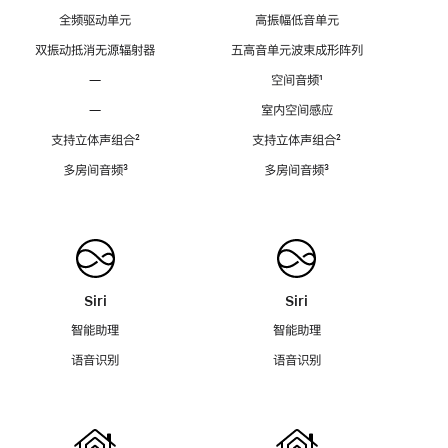
全频驱动单元
高振幅低音单元
双振动抵消无源辐射器
五高音单元波束成形阵列
—
空间音频
脚
¹
注
—
室内空间感应
支持立体声组合
脚
²
支持立体声组合
脚
²
注
注
多房间音频
脚
³
多房间音频
脚
³
注
注
Siri
Siri
智能助理
智能助理
语音识别
语音识别