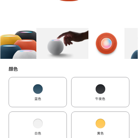
图库
图像
1
图库
图像
2
图库
图像
3
颜色
蓝色
午夜色
白色
黄色