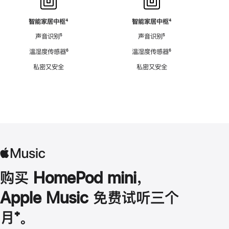
智能家居中枢
脚
⁴
智能家居中枢
脚
⁴
注
注
声音识别
脚
⁵
声音识别
脚
⁵
注
注
温湿度传感器
脚
⁶
温湿度传感器
脚
⁶
注
注
私密又安全
私密又安全
购买 HomePod mini，
Apple Music 免费试听三个
月
脚
⁺。