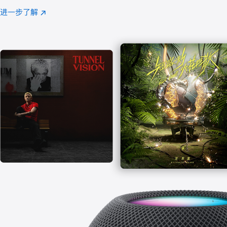
注
进一步了解
Apple
(在
Music
新
窗
口
中
打
开)