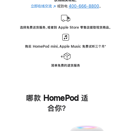
立即在线交流
(在
或致电
400-666-8800
。
新
窗
口
选择免费送货服务，或者到 Apple Store 零售店提取现货商品。
中
打
开)
购买 HomePod mini，Apple Music 免费试听三个月
脚
⁺
注
简单免费的退货服务
哪款 HomePod 适
合你？
进
一
步