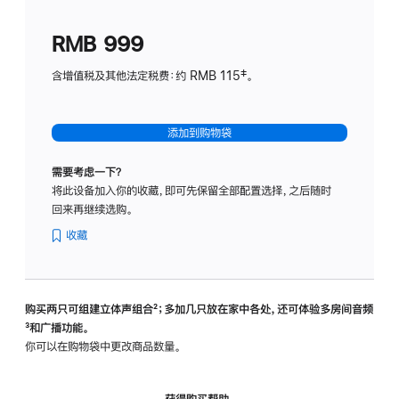
划
(适
RMB 999
用
于
含增值税及其他法定税费：约 RMB 115‡。
HomeP
mini)
添加到购物袋
需要考虑一下？
将此设备加入你的收藏，即可先保留全部配置选择，之后随时
回来再继续选购。
收藏
购买两只可组建立体声组合
脚
²；多加几只放在家中各处，还可体验多‍房‍间音频
脚
³和广播功能。
注
注
你可以在购物袋中更改商品数量。
获得购买帮助，