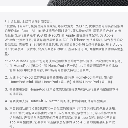
网
脚
‡ 为近似值。金额可能随时间变动。
注
页
⁺ 仅限新订阅用户。免费试用期结束后，每月收费为 RMB 12。优惠仅面向购买符合条件
页
的新设备的 Apple Music 新订阅用户限时提供。要兑换此优惠，需要将符合条件的音
频设备与运行最新版本 iOS 或 iPadOS 的 Apple 设备连接或配对。为 Apple
脚
Watch 兑换此优惠，需要与运行最新版本 iOS 的 iPhone 连接或配对。符合条件的设
备激活后，需要在 3 个月内领取此优惠。无论购买多少件符合条件的设备，每个 Apple
账户仅可享受一次优惠。会员方案将自动续订，直至取消订阅。须遵循限制条件和其他
条
款
。
(在
新
** AppleCare+ 服务计划可为使用过程中发生的意外损坏提供不限次数的保修服务。
窗
在 HomePod (第二代) 和 HomePod (第一代) 上，空间音频适用于支持此功
口
能的 app 中的兼容内容。并非所有内容都支持杜比全景声。
中
打
组建 HomePod 立体声组合需要使用两部同款 HomePod 扬声器，如两部
开)
HomePod mini、两部 HomePod (第二代) 或两部 HomePod (第一代)。
需要使用多部 HomePod 扬声器或兼容隔空播放功能并运行最新隔空播放软件
的扬声器。
需要使用支持 HomeKit 或 Matter 的配件。智能家居配件需单独购买。
声音识别功能可检测到烟雾和一氧化碳的警报声，并可在识别后向你发送通知。
当用户身处可能受到伤害的环境中，或在高风险或紧急情况下，均不应依赖声音
识别功能。声音识别功能需要使用升级更新后的家庭 app 架构，该架构于家庭
app 中单独提供。它要求所有连接家居配件的 Apple 设备均使用最新版本软
件。