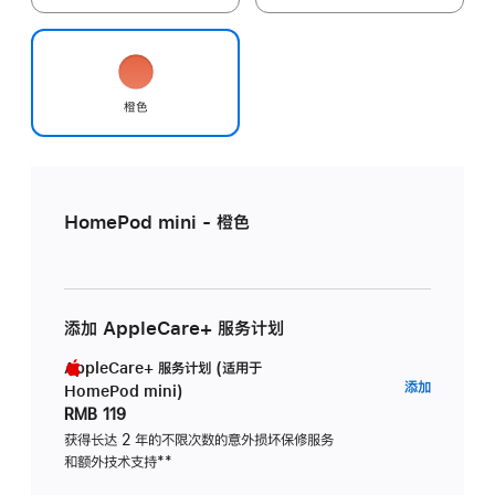
橙色
HomePod mini - 橙色
添加 AppleCare+ 服务计划
AppleCare+ 服务计划 (适用于
AppleC
添加
HomePod mini)
服
RMB 119
务
获得长达 2 年的不限次数的意外损坏保修服务
和额外技术支持
脚
**
计
注