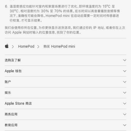
温湿度感应功能针对室内和家居场景进行了优化，即环境温度约为 15ºC 至
30ºC、相对湿度约为 30% 至 70% 的场景。在长时间以高音量播放音频等情
况下，准确性可能会降低。HomePod mini 在启动后需要一定时间对传感器进
行校准，才可显示结果。
我们会使用你所在位置，为你更快显示送货选项。我们通过你的 IP 地址，或者你在上次
访问 Apple 网站时输入的位置信息，找到了你的位置。
HomePod
购买 HomePod mini
Apple
选购及了解
Apple 钱包
账户
娱乐
Apple Store 商店
商务应用
教育应用