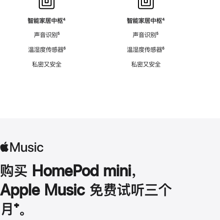
智能家居中枢
脚
⁴
智能家居中枢
脚
⁴
注
注
声音识别
脚
⁵
声音识别
脚
⁵
注
注
温湿度传感器
脚
⁶
温湿度传感器
脚
⁶
注
注
私密又安全
私密又安全
购买 HomePod mini，
Apple Music 免费试听三个
月
脚
⁺。