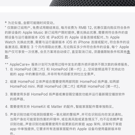
网
脚
‡ 为近似值。金额可能随时间变动。
注
页
⁺ 仅限新订阅用户。免费试用期结束后，每月收费为 RMB 12。优惠仅面向购买符合条件
页
的新设备的 Apple Music 新订阅用户限时提供。要兑换此优惠，需要将符合条件的音
频设备与运行最新版本 iOS 或 iPadOS 的 Apple 设备连接或配对。为 Apple
脚
Watch 兑换此优惠，需要与运行最新版本 iOS 的 iPhone 连接或配对。符合条件的设
备激活后，需要在 3 个月内领取此优惠。无论购买多少件符合条件的设备，每个 Apple
账户仅可享受一次优惠。会员方案将自动续订，直至取消订阅。须遵循限制条件和其他
条
款
。
(在
新
** AppleCare+ 服务计划可为使用过程中发生的意外损坏提供不限次数的保修服务。
窗
在 HomePod (第二代) 和 HomePod (第一代) 上，空间音频适用于支持此功
口
能的 app 中的兼容内容。并非所有内容都支持杜比全景声。
中
打
组建 HomePod 立体声组合需要使用两部同款 HomePod 扬声器，如两部
开)
HomePod mini、两部 HomePod (第二代) 或两部 HomePod (第一代)。
需要使用多部 HomePod 扬声器或兼容隔空播放功能并运行最新隔空播放软件
的扬声器。
需要使用支持 HomeKit 或 Matter 的配件。智能家居配件需单独购买。
声音识别功能可检测到烟雾和一氧化碳的警报声，并可在识别后向你发送通知。
当用户身处可能受到伤害的环境中，或在高风险或紧急情况下，均不应依赖声音
识别功能。声音识别功能需要使用升级更新后的家庭 app 架构，该架构于家庭
app 中单独提供。它要求所有连接家居配件的 Apple 设备均使用最新版本软
件。