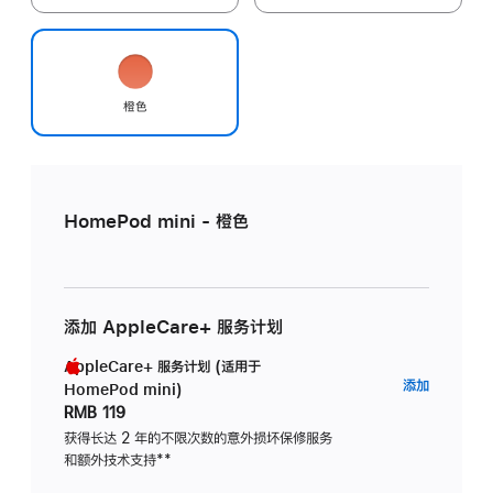
橙色
HomePod mini - 橙色
添加 AppleCare+ 服务计划
AppleCare+ 服务计划 (适用于
AppleC
添加
HomePod mini)
服
RMB 119
务
获得长达 2 年的不限次数的意外损坏保修服务
和额外技术支持
脚
**
计
注