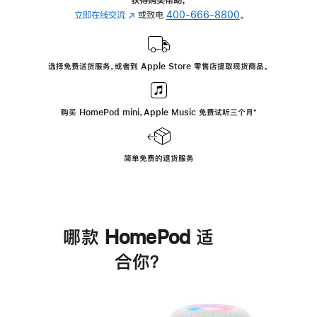
立即在线交流
(在
或致电
400-666-8800
。
新
窗
口
选择免费送货服务，或者到 Apple Store 零售店提取现货商品。
中
打
开)
购买 HomePod mini，Apple Music 免费试听三个月
脚
⁺
注
简单免费的退货服务
哪款 HomePod 适
合你？
进
一
步