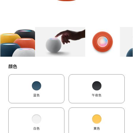
图库
图像
1
图库
图像
2
图库
图像
3
颜色
蓝色
午夜色
白色
黄色