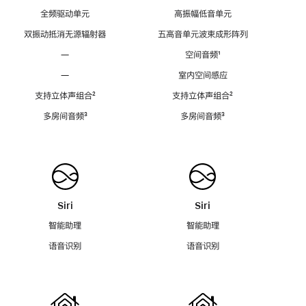
全频驱动单元
高振幅低音单元
双振动抵消无源辐射器
五高音单元波束成形阵列
—
空间音频
脚
¹
注
—
室内空间感应
支持立体声组合
脚
²
支持立体声组合
脚
²
注
注
多房间音频
脚
³
多房间音频
脚
³
注
注
Siri
Siri
智能助理
智能助理
语音识别
语音识别