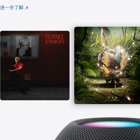
注
进一步了解
Apple
(在
Music
新
窗
口
中
打
开)