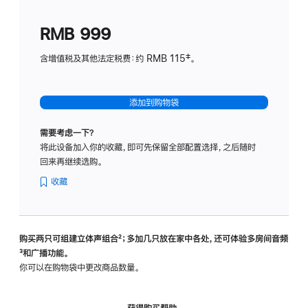
划
(适
RMB 999
用
于
含增值税及其他法定税费：约 RMB 115‡。
HomeP
mini)
添加到购物袋
需要考虑一下？
将此设备加入你的收藏，即可先保留全部配置选择，之后随时
回来再继续选购。
收藏
购买两只可组建立体声组合
脚
²；多加几只放在家中各处，还可体验多‍房‍间音频
脚
³和广播功能。
注
注
你可以在购物袋中更改商品数量。
获得购买帮助，