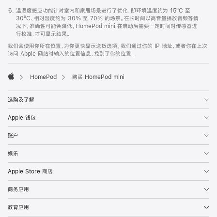
温湿度感应功能针对室内和家居场景进行了优化，即环境温度约为 15ºC 至
30ºC、相对湿度约为 30% 至 70% 的场景。在长时间以高音量播放音频等情
况下，准确性可能会降低。HomePod mini 在启动后需要一定时间对传感器进
行校准，才可显示结果。
我们会使用你所在位置，为你更快显示送货选项。我们通过你的 IP 地址，或者你在上次
访问 Apple 网站时输入的位置信息，找到了你的位置。
HomePod
购买 HomePod mini
Apple
选购及了解
Apple 钱包
账户
娱乐
Apple Store 商店
商务应用
教育应用