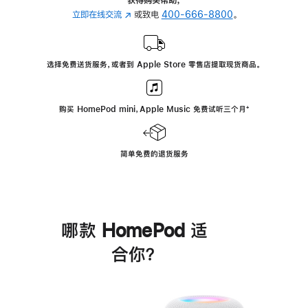
立即在线交流
(在
或致电
400-666-8800
。
新
窗
口
选择免费送货服务，或者到 Apple Store 零售店提取现货商品。
中
打
开)
购买 HomePod mini，Apple Music 免费试听三个月
脚
⁺
注
简单免费的退货服务
哪款 HomePod 适
合你？
进
一
步