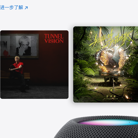
注
进一步了解
Apple
(在
Music
新
窗
口
中
打
开)