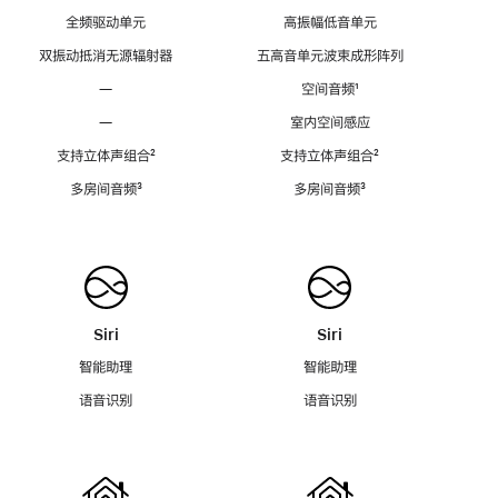
全频驱动单元
高振幅低音单元
双振动抵消无源辐射器
五高音单元波束成形阵列
—
空间音频
脚
¹
注
—
室内空间感应
支持立体声组合
脚
²
支持立体声组合
脚
²
注
注
多房间音频
脚
³
多房间音频
脚
³
注
注
Siri
Siri
智能助理
智能助理
语音识别
语音识别