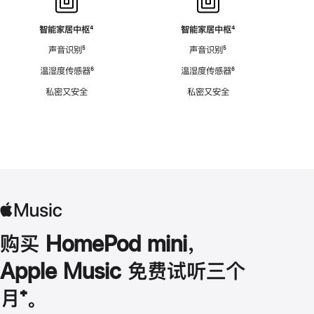
智能家居中枢
脚
⁴
智能家居中枢
脚
⁴
注
注
声音识别
脚
⁵
声音识别
脚
⁵
注
注
温湿度传感器
脚
⁶
温湿度传感器
脚
⁶
注
注
私密又安全
私密又安全
购买 HomePod mini，
Apple Music 免费试听三个
月
脚
⁺。