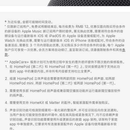
网
脚
‡ 为近似值。金额可能随时间变动。
注
页
⁺ 仅限新订阅用户。免费试用期结束后，每月收费为 RMB 12。优惠仅面向购买符合条件
页
的新设备的 Apple Music 新订阅用户限时提供。要兑换此优惠，需要将符合条件的音
频设备与运行最新版本 iOS 或 iPadOS 的 Apple 设备连接或配对。为 Apple
脚
Watch 兑换此优惠，需要与运行最新版本 iOS 的 iPhone 连接或配对。符合条件的设
备激活后，需要在 3 个月内领取此优惠。无论购买多少件符合条件的设备，每个 Apple
账户仅可享受一次优惠。会员方案将自动续订，直至取消订阅。须遵循限制条件和其他
条
款
。
(在
新
** AppleCare+ 服务计划可为使用过程中发生的意外损坏提供不限次数的保修服务。
窗
在 HomePod (第二代) 和 HomePod (第一代) 上，空间音频适用于支持此功
口
能的 app 中的兼容内容。并非所有内容都支持杜比全景声。
中
打
组建 HomePod 立体声组合需要使用两部同款 HomePod 扬声器，如两部
开)
HomePod mini、两部 HomePod (第二代) 或两部 HomePod (第一代)。
需要使用多部 HomePod 扬声器或兼容隔空播放功能并运行最新隔空播放软件
的扬声器。
需要使用支持 HomeKit 或 Matter 的配件。智能家居配件需单独购买。
声音识别功能可检测到烟雾和一氧化碳的警报声，并可在识别后向你发送通知。
当用户身处可能受到伤害的环境中，或在高风险或紧急情况下，均不应依赖声音
识别功能。声音识别功能需要使用升级更新后的家庭 app 架构，该架构于家庭
app 中单独提供。它要求所有连接家居配件的 Apple 设备均使用最新版本软
件。