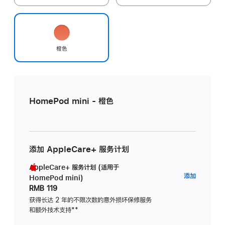
橙色
HomePod mini - 橙色
添加 AppleCare+ 服务计划
AppleCare+ 服务计划 (适用于
AppleC
添加
HomePod mini)
服
RMB 119
务
获得长达 2 年的不限次数的意外损坏保修服务
和额外技术支持
脚
**
计
注