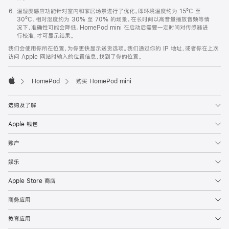
温湿度感应功能针对室内和家居场景进行了优化，即环境温度约为 15ºC 至
30ºC、相对湿度约为 30% 至 70% 的场景。在长时间以高音量播放音频等情
况下，准确性可能会降低。HomePod mini 在启动后需要一定时间对传感器进
行校准，才可显示结果。
我们会使用你所在位置，为你更快显示送货选项。我们通过你的 IP 地址，或者你在上次
访问 Apple 网站时输入的位置信息，找到了你的位置。
HomePod
购买 HomePod mini
Apple
选购及了解
Apple 钱包
账户
娱乐
Apple Store 商店
商务应用
教育应用