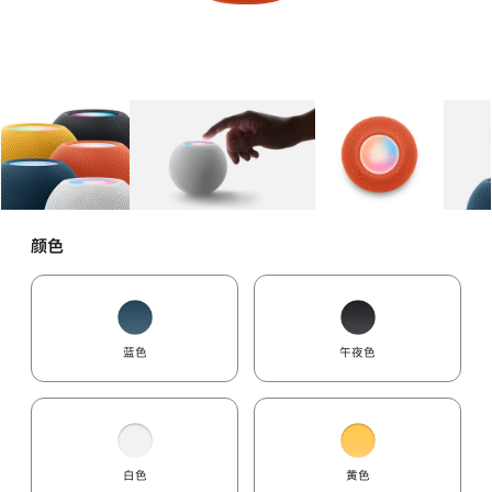
图库
图像
1
图库
图像
2
图库
图像
3
颜色
蓝色
午夜色
白色
黄色