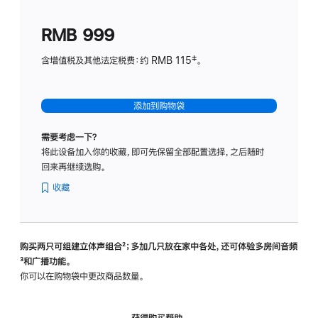
划
(适
RMB 999
用
于
含增值税及其他法定税费：约 RMB 115‡。
HomeP
mini)
添加到购物袋
需要考虑一下？
将此设备加入你的收藏，即可先保留全部配置选择，之后随时
回来再继续选购。
收藏
购买两只可组建立体声组合
脚
²；多加几只放在家中各处，还可体验多‍房‍间音频
脚
³和广播功能。
注
注
你可以在购物袋中更改商品数量。
获得购买帮助，