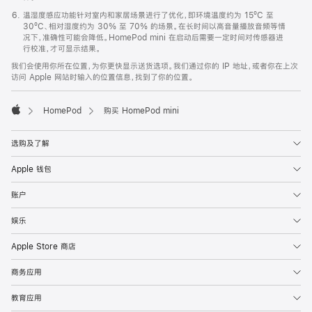
温湿度感应功能针对室内和家居场景进行了优化，即环境温度约为 15ºC 至
30ºC、相对湿度约为 30% 至 70% 的场景。在长时间以高音量播放音频等情
况下，准确性可能会降低。HomePod mini 在启动后需要一定时间对传感器进
行校准，才可显示结果。
我们会使用你所在位置，为你更快显示送货选项。我们通过你的 IP 地址，或者你在上次
访问 Apple 网站时输入的位置信息，找到了你的位置。
HomePod
购买 HomePod mini
Apple
选购及了解
Apple 钱包
账户
娱乐
Apple Store 商店
商务应用
教育应用