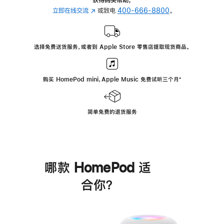
立即在线交流
(在
或致电
400-666-8800
。
新
窗
口
选择免费送货服务，或者到 Apple Store 零售店提取现货商品。
中
打
开)
购买 HomePod mini，Apple Music 免费试听三个月
脚
⁺
注
简单免费的退货服务
哪款 HomePod 适
合你？
进
一
步