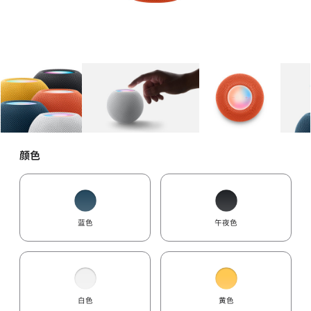
图库
图像
1
图库
图像
2
图库
图像
3
颜色
蓝色
午夜色
白色
黄色