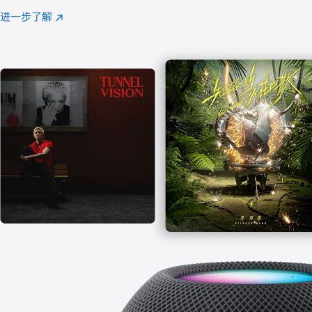
注
进一步了解
Apple
(在
Music
新
窗
口
中
打
开)