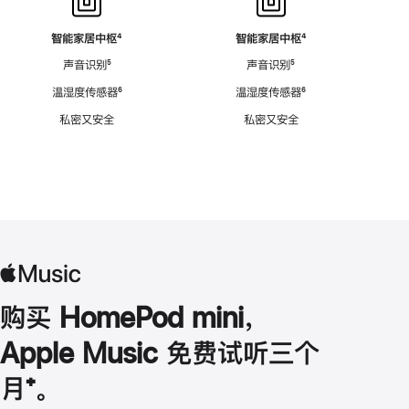
智能家居中枢
脚
⁴
智能家居中枢
脚
⁴
注
注
声音识别
脚
⁵
声音识别
脚
⁵
注
注
温湿度传感器
脚
⁶
温湿度传感器
脚
⁶
注
注
私密又安全
私密又安全
购买 HomePod mini，
Apple Music 免费试听三个
月
脚
⁺。