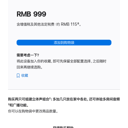
划
(适
RMB 999
用
于
含增值税及其他法定税费：约 RMB 115‡。
HomeP
mini)
添加到购物袋
需要考虑一下？
将此设备加入你的收藏，即可先保留全部配置选择，之后随时
回来再继续选购。
收藏
购买两只可组建立体声组合
脚
²；多加几只放在家中各处，还可体验多‍房‍间音频
脚
³和广播功能。
注
注
你可以在购物袋中更改商品数量。
获得购买帮助，