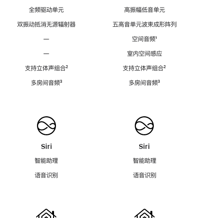
全频驱动单元
高振幅低音单元
双振动抵消无源辐射器
五高音单元波束成形阵列
—
空间音频
脚
¹
注
—
室内空间感应
支持立体声组合
脚
²
支持立体声组合
脚
²
注
注
多房间音频
脚
³
多房间音频
脚
³
注
注
Siri
Siri
智能助理
智能助理
语音识别
语音识别