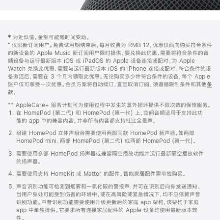
网
脚
‡ 为近似值。金额可能随时间变动。
注
页
⁺ 仅限新订阅用户。免费试用期结束后，每月收费为 RMB 12。优惠仅面向购买符合条件
页
的新设备的 Apple Music 新订阅用户限时提供。要兑换此优惠，需要将符合条件的音
频设备与运行最新版本 iOS 或 iPadOS 的 Apple 设备连接或配对。为 Apple
脚
Watch 兑换此优惠，需要与运行最新版本 iOS 的 iPhone 连接或配对。符合条件的设
备激活后，需要在 3 个月内领取此优惠。无论购买多少件符合条件的设备，每个 Apple
账户仅可享受一次优惠。会员方案将自动续订，直至取消订阅。须遵循限制条件和其他
条
款
。
(在
新
** AppleCare+ 服务计划可为使用过程中发生的意外损坏提供不限次数的保修服务。
窗
在 HomePod (第二代) 和 HomePod (第一代) 上，空间音频适用于支持此功
口
能的 app 中的兼容内容。并非所有内容都支持杜比全景声。
中
打
组建 HomePod 立体声组合需要使用两部同款 HomePod 扬声器，如两部
开)
HomePod mini、两部 HomePod (第二代) 或两部 HomePod (第一代)。
需要使用多部 HomePod 扬声器或兼容隔空播放功能并运行最新隔空播放软件
的扬声器。
需要使用支持 HomeKit 或 Matter 的配件。智能家居配件需单独购买。
声音识别功能可检测到烟雾和一氧化碳的警报声，并可在识别后向你发送通知。
当用户身处可能受到伤害的环境中，或在高风险或紧急情况下，均不应依赖声音
识别功能。声音识别功能需要使用升级更新后的家庭 app 架构，该架构于家庭
app 中单独提供。它要求所有连接家居配件的 Apple 设备均使用最新版本软
件。