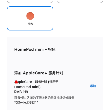
橙色
HomePod mini - 橙色
添加 AppleCare+ 服务计划
AppleCare+ 服务计划 (适用于
AppleC
添加
HomePod mini)
服
RMB 119
务
获得长达 2 年的不限次数的意外损坏保修服务
和额外技术支持
脚
**
计
注