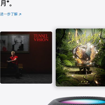
月
脚
⁺。
注
进一步了解
Apple
(在
Music
新
窗
口
中
打
开)