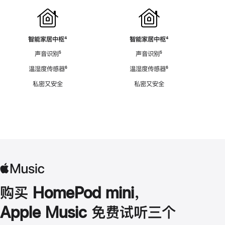
智能家居中枢
脚
⁴
智能家居中枢
脚
⁴
注
注
声音识别
脚
⁵
声音识别
脚
⁵
注
注
温湿度传感器
脚
⁶
温湿度传感器
脚
⁶
注
注
私密又安全
私密又安全
购买 HomePod mini，
Apple Music 免费试听三个