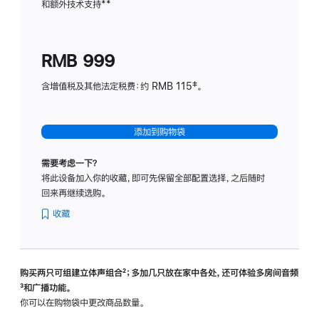
和额外技术支持
脚
**
计
注
划
(适
RMB 999
用
于
含增值税及其他法定税费：约 RMB 115‡。
HomeP
mini)
添加到购物袋
需要考虑一下？
将此设备加入你的收藏，即可先保留全部配置选择，之后随时
回来再继续选购。
收藏
购买两只可组建立体声组合
脚
²；多加几只放在家中各处，还可体验多‍房‍间音频
脚
³和广播功能。
注
注
你可以在购物袋中更改商品数量。