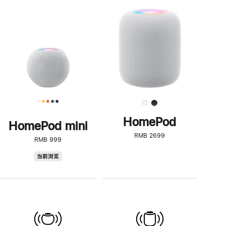
一
步
了
解
HomePod<
HomePod
HomePod mini
RMB 2699
RMB 999
HomePod
当前浏览
mini