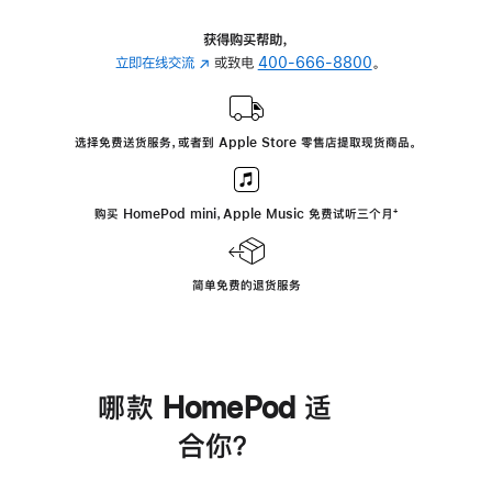
获得购买帮助，
立即在线交流
(在
或致电
400-666-8800
。
新
窗
口
选择免费送货服务，或者到 Apple Store 零售店提取现货商品。
中
打
开)
购买 HomePod mini，Apple Music 免费试听三个月
脚
⁺
注
简单免费的退货服务
哪款 HomePod 适
合你？
进