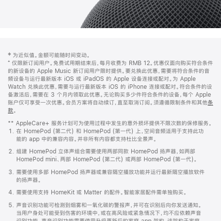
网
脚
‡ 为近似值。金额可能随时间变动。
注
页
⁺ 仅限新订阅用户。免费试用期结束后，每月收费为 RMB 12。优惠仅面向购买符合条件
页
的新设备的 Apple Music 新订阅用户限时提供。要兑换此优惠，需要将符合条件的音
频设备与运行最新版本 iOS 或 iPadOS 的 Apple 设备连接或配对。为 Apple
脚
Watch 兑换此优惠，需要与运行最新版本 iOS 的 iPhone 连接或配对。符合条件的设
备激活后，需要在 3 个月内领取此优惠。无论购买多少件符合条件的设备，每个 Apple
账户仅可享受一次优惠。会员方案将自动续订，直至取消订阅。须遵循限制条件和其他
条
款
。
(在
新
** AppleCare+ 服务计划可为使用过程中发生的意外损坏提供不限次数的保修服务。
窗
在 HomePod (第二代) 和 HomePod (第一代) 上，空间音频适用于支持此功
口
能的 app 中的兼容内容。并非所有内容都支持杜比全景声。
中
打
组建 HomePod 立体声组合需要使用两部同款 HomePod 扬声器，如两部
开)
HomePod mini、两部 HomePod (第二代) 或两部 HomePod (第一代)。
需要使用多部 HomePod 扬声器或兼容隔空播放功能并运行最新隔空播放软件
的扬声器。
需要使用支持 HomeKit 或 Matter 的配件。智能家居配件需单独购买。
声音识别功能可检测到烟雾和一氧化碳的警报声，并可在识别后向你发送通知。
当用户身处可能受到伤害的环境中，或在高风险或紧急情况下，均不应依赖声音
识别功能。声音识别功能需要使用升级更新后的家庭 app 架构，该架构于家庭