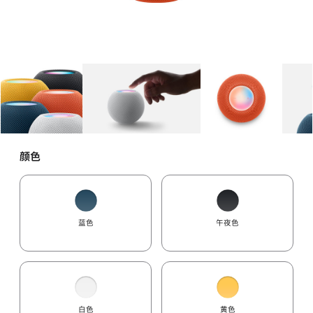
图库
图像
1
图库
图像
2
图库
图像
3
颜色
蓝色
午夜色
白色
黄色