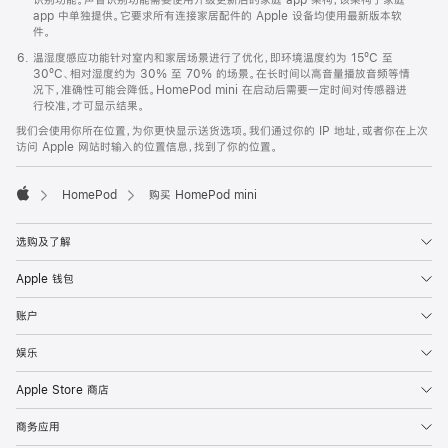
app 中单独提供。它要求所有连接家居配件的 Apple 设备均使用最新版本软
件。
温湿度感应功能针对室内和家居场景进行了优化，即环境温度约为 15ºC 至
30ºC、相对湿度约为 30% 至 70% 的场景。在长时间以高音量播放音频等情
况下，准确性可能会降低。HomePod mini 在启动后需要一定时间对传感器进
行校准，才可显示结果。
我们会使用你所在位置，为你更快显示送货选项。我们通过你的 IP 地址，或者你在上次
访问 Apple 网站时输入的位置信息，找到了你的位置。
HomePod
购买 HomePod mini
Apple
选购及了解
Apple 钱包
账户
娱乐
Apple Store 商店
商务应用