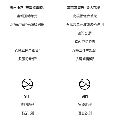
身材小巧，声音超震撼。
高保真音质，令人沉浸。
全频驱动单元
高振幅低音单元
双振动抵消无源辐射器
五高音单元波束成形阵列
—
空间音频
脚
¹
注
—
室内空间感应
支持立体声组合
脚
²
支持立体声组合
脚
²
注
注
多房间音频
脚
³
多房间音频
脚
³
注
注
Siri
Siri
智能助理
智能助理
语音识别
语音识别