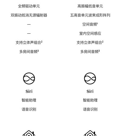
全频驱动单元
高振幅低音单元
双振动抵消无源辐射器
五高音单元波束成形阵列
—
空间音频
脚
¹
注
—
室内空间感应
支持立体声组合
脚
²
支持立体声组合
脚
²
注
注
多房间音频
脚
³
多房间音频
脚
³
注
注
Siri
Siri
智能助理
智能助理
语音识别
语音识别