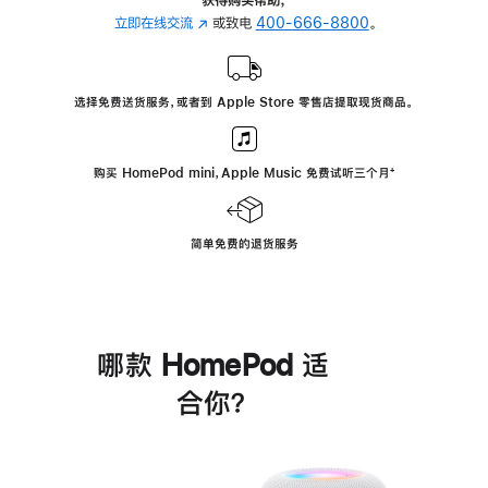
立即在线交流
(在
或致电
400-666-8800
。
新
窗
口
选择免费送货服务，或者到 Apple Store 零售店提取现货商品。
中
打
开)
购买 HomePod mini，Apple Music 免费试听三个月
脚
⁺
注
简单免费的退货服务
哪款 HomePod 适
合你？
进
一
步