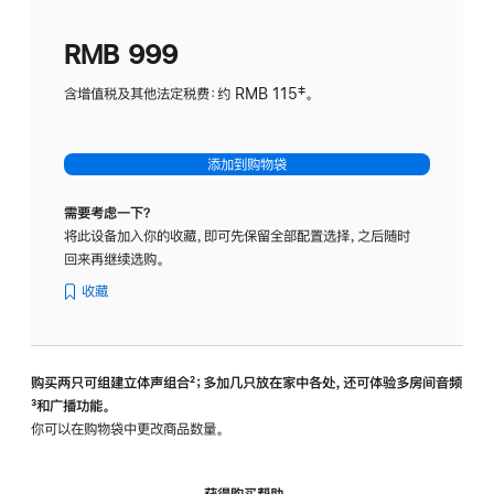
划
(适
RMB 999
用
于
含增值税及其他法定税费：约 RMB 115‡。
HomeP
mini)
添加到购物袋
需要考虑一下？
将此设备加入你的收藏，即可先保留全部配置选择，之后随时
回来再继续选购。
收藏
购买两只可组建立体声组合
脚
²；多加几只放在家中各处，还可体验多‍房‍间音频
脚
³和广播功能。
注
注
你可以在购物袋中更改商品数量。
获得购买帮助，