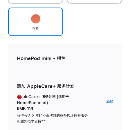
橙色
HomePod mini - 橙色
添加 AppleCare+ 服务计划
AppleCare+ 服务计划 (适用于
AppleC
添加
HomePod mini)
服
RMB 119
务
获得长达 2 年的不限次数的意外损坏保修服务
和额外技术支持
脚
**
计
注