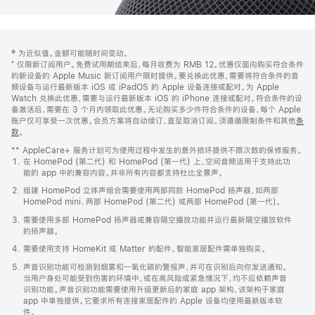
网
脚
‡ 为近似值。金额可能随时间变动。
注
页
⁺ 仅限新订阅用户。免费试用期结束后，每月收费为 RMB 12。优惠仅面向购买符合条件
页
的新设备的 Apple Music 新订阅用户限时提供。要兑换此优惠，需要将符合条件的音
频设备与运行最新版本 iOS 或 iPadOS 的 Apple 设备连接或配对。为 Apple
脚
Watch 兑换此优惠，需要与运行最新版本 iOS 的 iPhone 连接或配对。符合条件的设
备激活后，需要在 3 个月内领取此优惠。无论购买多少件符合条件的设备，每个 Apple
账户仅可享受一次优惠。会员方案将自动续订，直至取消订阅。须遵循限制条件和其他
条
款
。
(在
新
** AppleCare+ 服务计划可为使用过程中发生的意外损坏提供不限次数的保修服务。
窗
在 HomePod (第二代) 和 HomePod (第一代) 上，空间音频适用于支持此功
口
能的 app 中的兼容内容。并非所有内容都支持杜比全景声。
中
打
组建 HomePod 立体声组合需要使用两部同款 HomePod 扬声器，如两部
开)
HomePod mini、两部 HomePod (第二代) 或两部 HomePod (第一代)。
需要使用多部 HomePod 扬声器或兼容隔空播放功能并运行最新隔空播放软件
的扬声器。
需要使用支持 HomeKit 或 Matter 的配件。智能家居配件需单独购买。
声音识别功能可检测到烟雾和一氧化碳的警报声，并可在识别后向你发送通知。
当用户身处可能受到伤害的环境中，或在高风险或紧急情况下，均不应依赖声音
识别功能。声音识别功能需要使用升级更新后的家庭 app 架构，该架构于家庭
app 中单独提供。它要求所有连接家居配件的 Apple 设备均使用最新版本软
件。