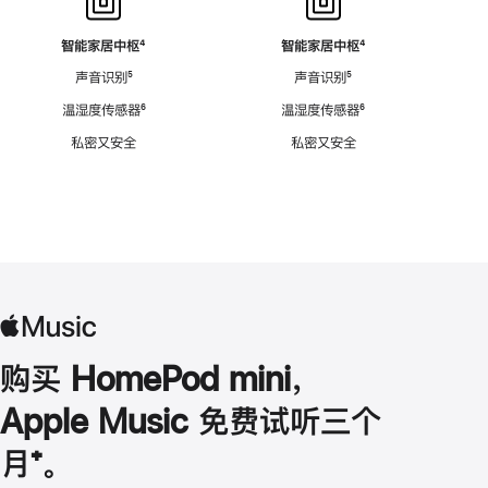
智能家居中枢
脚
⁴
智能家居中枢
脚
⁴
注
注
声音识别
脚
⁵
声音识别
脚
⁵
注
注
温湿度传感器
脚
⁶
温湿度传感器
脚
⁶
注
注
私密又安全
私密又安全
购买 HomePod mini，
Apple Music 免费试听三个
月
脚
⁺。