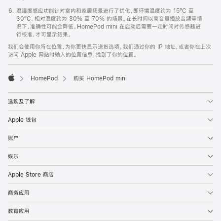
温湿度感应功能针对室内和家居场景进行了优化，即环境温度约为 15ºC 至
30ºC、相对湿度约为 30% 至 70% 的场景。在长时间以高音量播放音频等情
况下，准确性可能会降低。HomePod mini 在启动后需要一定时间对传感器进
行校准，才可显示结果。
我们会使用你所在位置，为你更快显示送货选项。我们通过你的 IP 地址，或者你在上次
访问 Apple 网站时输入的位置信息，找到了你的位置。
HomePod
购买 HomePod mini
Apple
选购及了解
Apple 钱包
账户
娱乐
Apple Store 商店
商务应用
教育应用