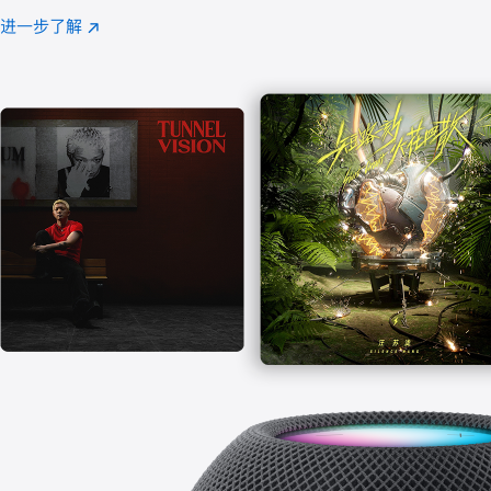
注
进一步了解
Apple
(在
Music
新
窗
口
中
打
开)