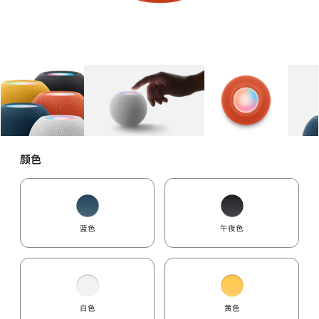
图库
图像
1
图库
图像
2
图库
图像
3
颜色
蓝色
午夜色
白色
黄色