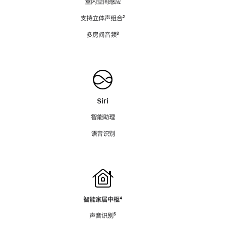
室内空间感应
支持立体声组合
脚
²
注
多房间音频
脚
³
注
Siri
智能助理
语音识别
智能家居中枢
脚
⁴
注
声音识别
脚
⁵