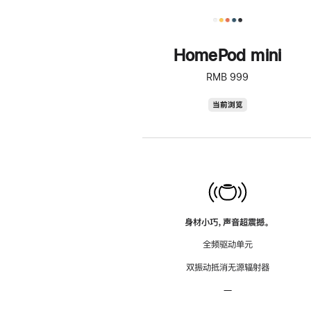
HomePod mini
RMB 999
HomePod
当前浏览
mini
身材小巧，声音超震撼。
全频驱动单元
双振动抵消无源辐射器
—