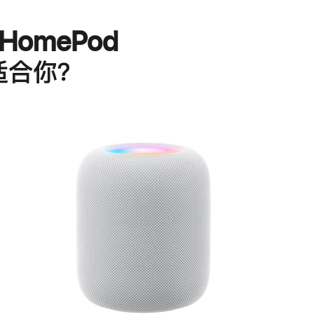
HomePod
适合你？
进
一
步
了
解
HomePod<