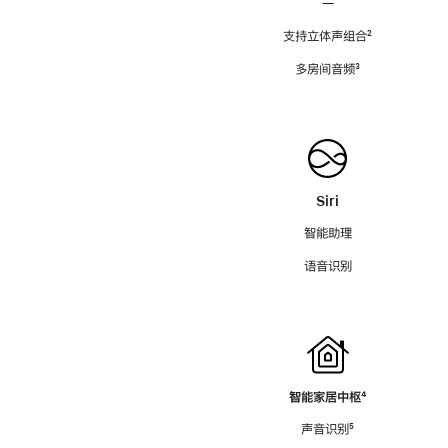
—
支持立体声组合
脚
²
注
多房间音频
脚
³
注
Siri
智能助理
语音识别
智能家居中枢
脚
⁴
注
声音识别
脚
⁵