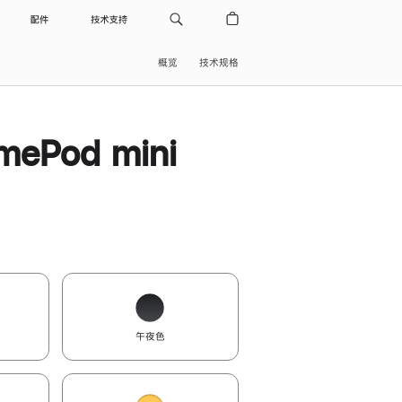
配件
技术支持
概览
技术规格
ePod mini
午夜色