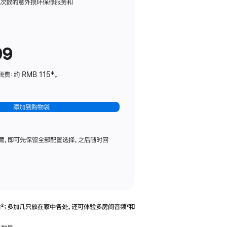
务
限次数的意外损坏保修服务和
计
划
(适
99
用
于
：约 RMB 115‡。
HomePod
mini)
添加到购物袋
藏，即可先保留全部配置选择，之后随时回
合
脚
²；多加几只放在家中各处，还可体验多‍房‍间音频
脚
³和
注
注