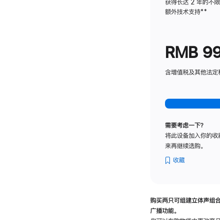
获得长达 2 年的不
额外技术支持
脚
**
注
RMB 9
含增值税及其他法定税费
需要考虑一下？
将此设备加入你的收
来再继续选购。
收藏
购买两只可组建立体声组
广播功能。