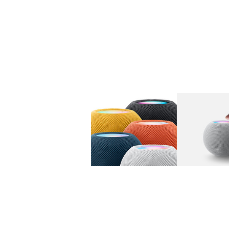
图库
图像
1