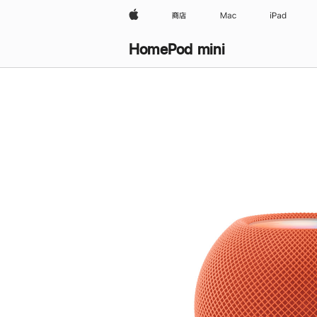
Apple
商店
Mac
iPad
HomePod mini
购
买
HomePod mini