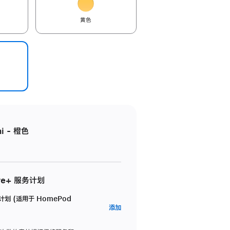
黄色
i - 橙色
re+ 服务计划
务计划 (适用于 HomePod
AppleCare+
添加
服