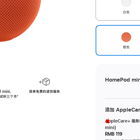
白色
橙色
HomePod min
 mini，
简单免费的退货服务
免费试听三个月
脚
⁺
注
添加 AppleCa
AppleCare+ 服
mini)
RMB 119