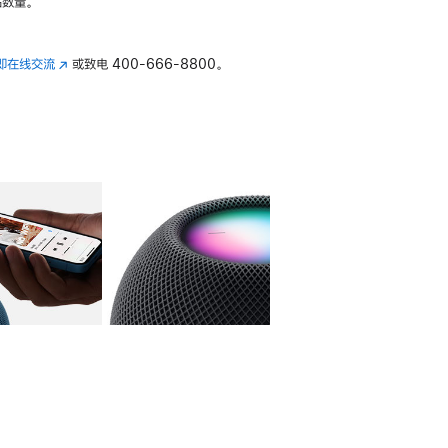
数量。
即在线交流
(在
或致电
400-666-8800。
新
窗
口
中
打
开)
库
图像
4
图库
图像
5