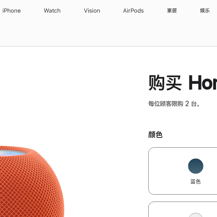
iPhone
Watch
Vision
AirPods
家居
娱乐
购买 Hom
每位顾客限购 2 台。
颜色
蓝色