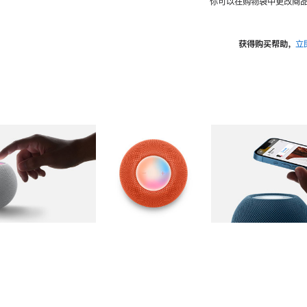
你可以在购物袋中更改商品
获得购买帮助，
立
图库
图像
2
图库
图像
3
图