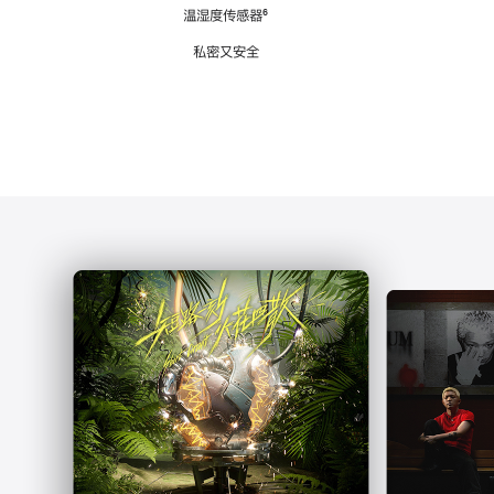
注
温湿度传感器
脚
⁶
注
私密又安全