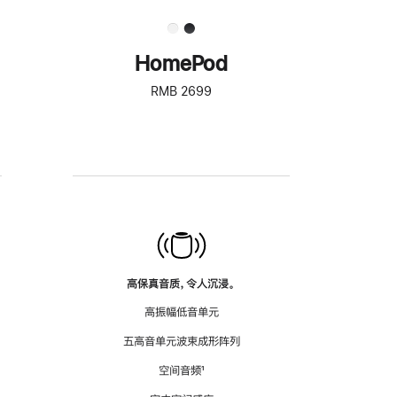
HomePod
RMB 2699
高保真音质，令人沉浸。
高振幅低音单元
五高音单元波束成形阵列
空间音频
脚
¹
注