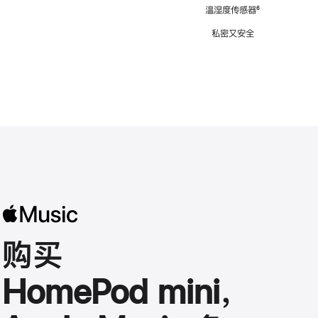
注
温湿度传感器
脚
⁶
注
私密又安全
购买
HomePod mini，