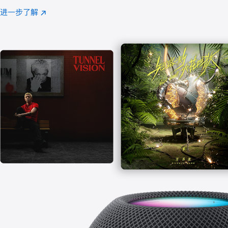
注
进一步了解
Apple
(在
Music
新
窗
口
中
打
开)