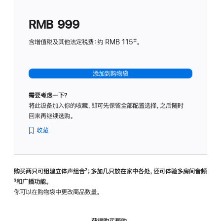
划
(适
RMB 999
用
于
含增值税及其他法定税费：约 RMB 115‡。
HomeP
mini)
添加到购物袋
需要考虑一下？
将此设备加入你的收藏，即可先保留全部配置选择，之后随时
回来再继续选购。
收藏
购买两只可组建立体声组合
脚
²；多加几只放在家中各处，还可体验多‍房‍间音频
脚
³和广播功能。
注
注
你可以在购物袋中更改商品数量。
获得购买帮助，