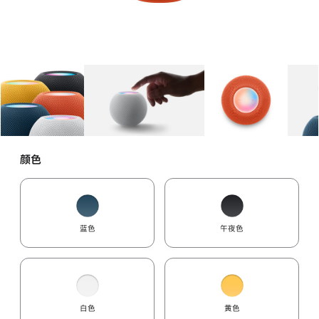
图库
图像
1
图库
图像
2
图库
图像
3
颜色
蓝色
午夜色
白色
黄色