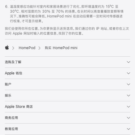
温湿度感应功能针对室内和家居场景进行了优化，即环境温度约为 15ºC 至
30ºC、相对湿度约为 30% 至 70% 的场景。在长时间以高音量播放音频等情
况下，准确性可能会降低。HomePod mini 在启动后需要一定时间对传感器进
行校准，才可显示结果。
我们会使用你所在位置，为你更快显示送货选项。我们通过你的 IP 地址，或者你在上次
访问 Apple 网站时输入的位置信息，找到了你的位置。
HomePod
购买 HomePod mini
Apple
选购及了解
Apple 钱包
账户
娱乐
Apple Store 商店
商务应用
教育应用