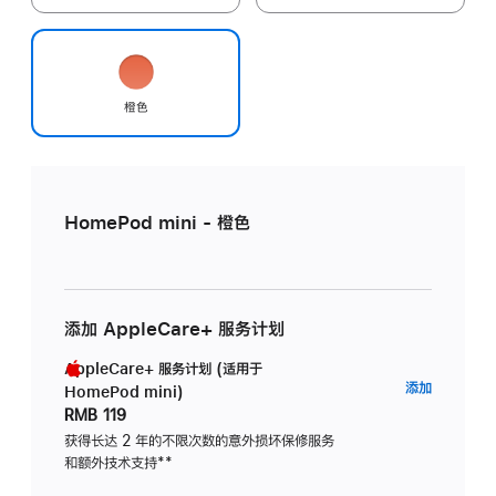
橙色
HomePod mini - 橙色
添加 AppleCare+ 服务计划
AppleCare+ 服务计划 (适用于
AppleC
添加
HomePod mini)
服
RMB 119
务
获得长达 2 年的不限次数的意外损坏保修服务
和额外技术支持
脚
**
计
注