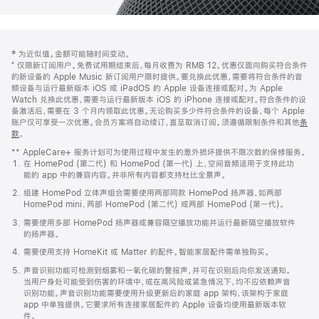
网
脚
‡ 为近似值。金额可能随时间变动。
注
页
⁺ 仅限新订阅用户。免费试用期结束后，每月收费为 RMB 12。优惠仅面向购买符合条件
页
的新设备的 Apple Music 新订阅用户限时提供。要兑换此优惠，需要将符合条件的音
频设备与运行最新版本 iOS 或 iPadOS 的 Apple 设备连接或配对。为 Apple
脚
Watch 兑换此优惠，需要与运行最新版本 iOS 的 iPhone 连接或配对。符合条件的设
备激活后，需要在 3 个月内领取此优惠。无论购买多少件符合条件的设备，每个 Apple
账户仅可享受一次优惠。会员方案将自动续订，直至取消订阅。须遵循限制条件和其他
条
款
。
(在
新
** AppleCare+ 服务计划可为使用过程中发生的意外损坏提供不限次数的保修服务。
窗
在 HomePod (第二代) 和 HomePod (第一代) 上，空间音频适用于支持此功
口
能的 app 中的兼容内容。并非所有内容都支持杜比全景声。
中
打
组建 HomePod 立体声组合需要使用两部同款 HomePod 扬声器，如两部
开)
HomePod mini、两部 HomePod (第二代) 或两部 HomePod (第一代)。
需要使用多部 HomePod 扬声器或兼容隔空播放功能并运行最新隔空播放软件
的扬声器。
需要使用支持 HomeKit 或 Matter 的配件。智能家居配件需单独购买。
声音识别功能可检测到烟雾和一氧化碳的警报声，并可在识别后向你发送通知。
当用户身处可能受到伤害的环境中，或在高风险或紧急情况下，均不应依赖声音
识别功能。声音识别功能需要使用升级更新后的家庭 app 架构，该架构于家庭
app 中单独提供。它要求所有连接家居配件的 Apple 设备均使用最新版本软
件。