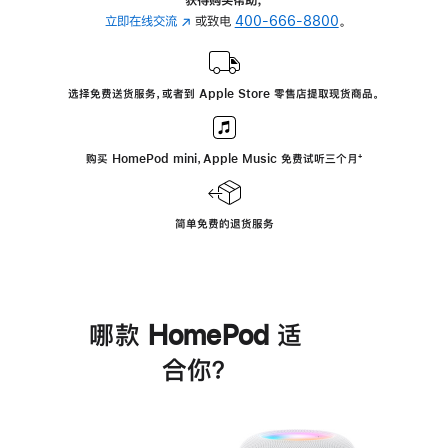
立即在线交流
(在
或致电
400-666-8800
。
新
窗
口
选择免费送货服务，或者到 Apple Store 零售店提取现货商品。
中
打
开)
购买 HomePod mini，Apple Music 免费试听三个月
脚
⁺
注
简单免费的退货服务
哪款 HomePod 适
合你？
进
一
步