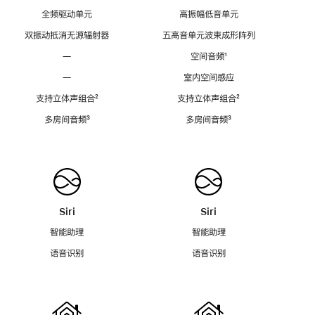
全频驱动单元
高振幅低音单元
双振动抵消无源辐射器
五高音单元波束成形阵列
—
空间音频
脚
¹
注
—
室内空间感应
支持立体声组合
脚
²
支持立体声组合
脚
²
注
注
多房间音频
脚
³
多房间音频
脚
³
注
注
Siri
Siri
智能助理
智能助理
语音识别
语音识别