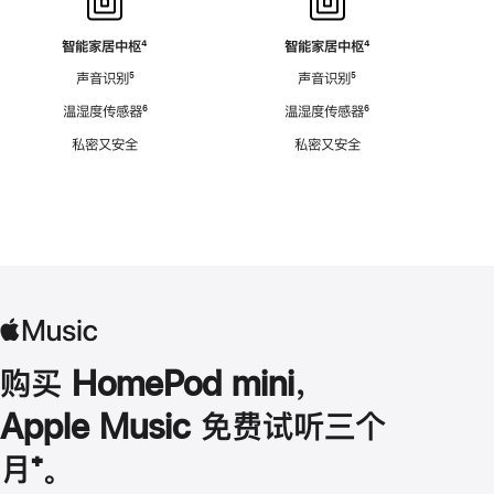
智能家居中枢
脚
⁴
智能家居中枢
脚
⁴
注
注
声音识别
脚
⁵
声音识别
脚
⁵
注
注
温湿度传感器
脚
⁶
温湿度传感器
脚
⁶
注
注
私密又安全
私密又安全
购买 HomePod mini，
Apple Music 免费试听三个
月
脚
⁺。