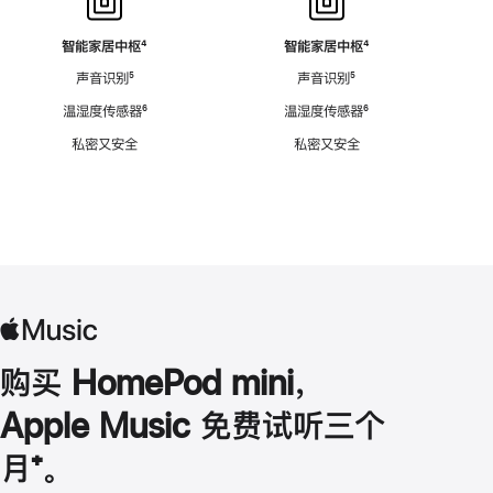
智能家居中枢
脚
⁴
智能家居中枢
脚
⁴
注
注
声音识别
脚
⁵
声音识别
脚
⁵
注
注
温湿度传感器
脚
⁶
温湿度传感器
脚
⁶
注
注
私密又安全
私密又安全
购买 HomePod mini，
Apple Music 免费试听三个
月
脚
⁺。