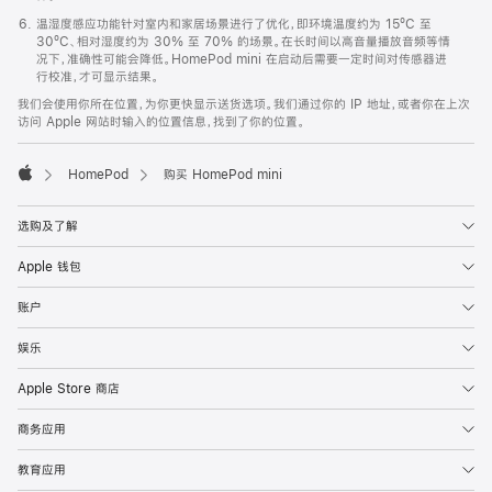
温湿度感应功能针对室内和家居场景进行了优化，即环境温度约为 15ºC 至
30ºC、相对湿度约为 30% 至 70% 的场景。在长时间以高音量播放音频等情
况下，准确性可能会降低。HomePod mini 在启动后需要一定时间对传感器进
行校准，才可显示结果。
我们会使用你所在位置，为你更快显示送货选项。我们通过你的 IP 地址，或者你在上次
访问 Apple 网站时输入的位置信息，找到了你的位置。
HomePod
购买 HomePod mini
Apple
选购及了解
Apple 钱包
账户
娱乐
Apple Store 商店
商务应用
教育应用