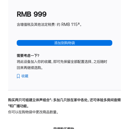
划
(适
RMB 999
用
于
含增值税及其他法定税费：约 RMB 115‡。
HomeP
mini)
添加到购物袋
需要考虑一下？
将此设备加入你的收藏，即可先保留全部配置选择，之后随时
回来再继续选购。
收藏
购买两只可组建立体声组合
脚
²；多加几只放在家中各处，还可体验多‍房‍间音频
脚
³和广播功能。
注
注
你可以在购物袋中更改商品数量。
获得购买帮助，