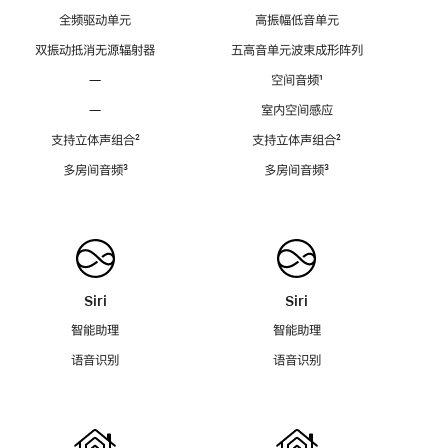
全频驱动单元
高振幅低音单元
双振动抵消无源辐射器
五高音单元波束成形阵列
—
空间音频
脚
¹
注
—
室内空间感应
支持立体声组合
脚
²
支持立体声组合
脚
²
注
注
多房间音频
脚
³
多房间音频
脚
³
注
注
Siri
Siri
智能助理
智能助理
语音识别
语音识别