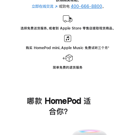
立即在线交流
(在
或致电
400-666-8800
。
新
窗
口
选择免费送货服务，或者到 Apple Store 零售店提取现货商品。
中
打
开)
购买 HomePod mini，Apple Music 免费试听三个月
脚
⁺
注
简单免费的退货服务
哪款 HomePod 适
合你？
进
一
步