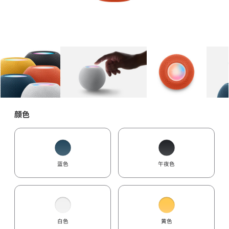
图库
图像
1
图库
图像
2
图库
图像
3
颜色
蓝色
午夜色
白色
黄色