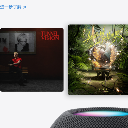
注
进一步了解
Apple
(在
Music
新
窗
口
中
打
开)