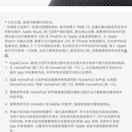
网
脚
‡ 为近似值。金额可能随时间变动。
注
页
⁺ 仅限新订阅用户。免费试用期结束后，每月收费为 RMB 12。优惠仅面向购买符合条件
页
的新设备的 Apple Music 新订阅用户限时提供。要兑换此优惠，需要将符合条件的音
频设备与运行最新版本 iOS 或 iPadOS 的 Apple 设备连接或配对。为 Apple
脚
Watch 兑换此优惠，需要与运行最新版本 iOS 的 iPhone 连接或配对。符合条件的设
备激活后，需要在 3 个月内领取此优惠。无论购买多少件符合条件的设备，每个 Apple
账户仅可享受一次优惠。会员方案将自动续订，直至取消订阅。须遵循限制条件和其他
条
款
。
(在
新
** AppleCare+ 服务计划可为使用过程中发生的意外损坏提供不限次数的保修服务。
窗
在 HomePod (第二代) 和 HomePod (第一代) 上，空间音频适用于支持此功
口
能的 app 中的兼容内容。并非所有内容都支持杜比全景声。
中
打
组建 HomePod 立体声组合需要使用两部同款 HomePod 扬声器，如两部
开)
HomePod mini、两部 HomePod (第二代) 或两部 HomePod (第一代)。
需要使用多部 HomePod 扬声器或兼容隔空播放功能并运行最新隔空播放软件
的扬声器。
需要使用支持 HomeKit 或 Matter 的配件。智能家居配件需单独购买。
声音识别功能可检测到烟雾和一氧化碳的警报声，并可在识别后向你发送通知。
当用户身处可能受到伤害的环境中，或在高风险或紧急情况下，均不应依赖声音
识别功能。声音识别功能需要使用升级更新后的家庭 app 架构，该架构于家庭
app 中单独提供。它要求所有连接家居配件的 Apple 设备均使用最新版本软
件。