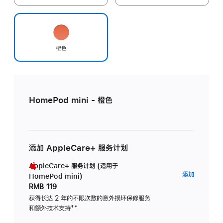
橙色
HomePod mini - 橙色
添加 AppleCare+ 服务计划
AppleCare+ 服务计划 (适用于
AppleC
添加
HomePod mini)
服
RMB 119
务
获得长达 2 年的不限次数的意外损坏保修服务
和额外技术支持
脚
**
计
注