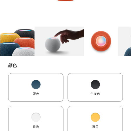
图库
图像
1
图库
图像
2
图库
图像
3
颜色
蓝色
午夜色
白色
黄色