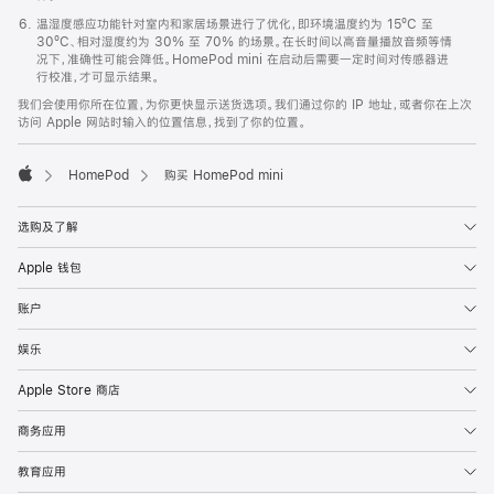
温湿度感应功能针对室内和家居场景进行了优化，即环境温度约为 15ºC 至
30ºC、相对湿度约为 30% 至 70% 的场景。在长时间以高音量播放音频等情
况下，准确性可能会降低。HomePod mini 在启动后需要一定时间对传感器进
行校准，才可显示结果。
我们会使用你所在位置，为你更快显示送货选项。我们通过你的 IP 地址，或者你在上次
访问 Apple 网站时输入的位置信息，找到了你的位置。
HomePod
购买 HomePod mini
Apple
选购及了解
Apple 钱包
账户
娱乐
Apple Store 商店
商务应用
教育应用