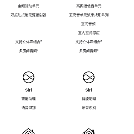
全频驱动单元
高振幅低音单元
双振动抵消无源辐射器
五高音单元波束成形阵列
—
空间音频
脚
¹
注
—
室内空间感应
支持立体声组合
脚
²
支持立体声组合
脚
²
注
注
多房间音频
脚
³
多房间音频
脚
³
注
注
Siri
Siri
智能助理
智能助理
语音识别
语音识别