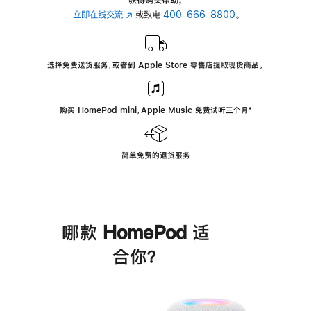
立即在线交流
(在
或致电
400-666-8800
。
新
窗
口
选择免费送货服务，或者到 Apple Store 零售店提取现货商品。
中
打
开)
购买 HomePod mini，Apple Music 免费试听三个月
脚
⁺
注
简单免费的退货服务
哪款 HomePod 适
合你？
进
一
步