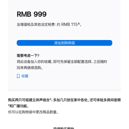
划
(适
RMB 999
用
于
含增值税及其他法定税费：约 RMB 115‡。
HomeP
mini)
添加到购物袋
需要考虑一下？
将此设备加入你的收藏，即可先保留全部配置选择，之后随时
回来再继续选购。
收藏
购买两只可组建立体声组合
脚
²；多加几只放在家中各处，还可体验多‍房‍间音频
脚
³和广播功能。
注
注
你可以在购物袋中更改商品数量。
获得购买帮助，