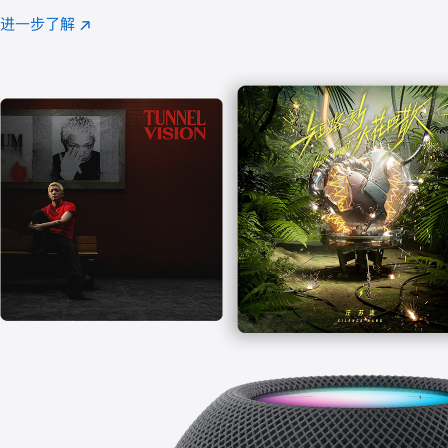
注
进一步了解
Apple
(在
Music
新
窗
口
中
打
开)