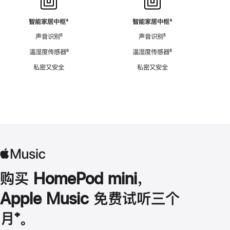
智能家居中枢
脚
⁴
智能家居中枢
脚
⁴
注
注
声音识别
脚
⁵
声音识别
脚
⁵
注
注
温湿度传感器
脚
⁶
温湿度传感器
脚
⁶
注
注
私密又安全
私密又安全
购买 HomePod mini，
Apple Music 免费试听三个
月
脚
⁺。