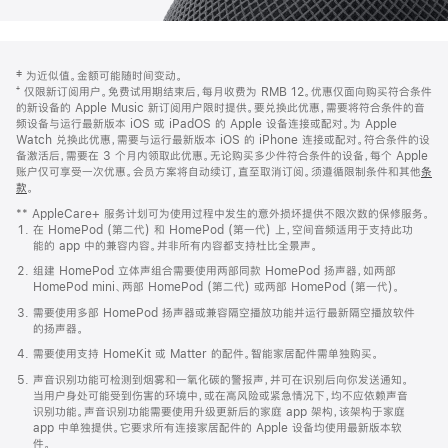
网
脚
‡ 为近似值。金额可能随时间变动。
注
页
⁺ 仅限新订阅用户。免费试用期结束后，每月收费为 RMB 12。优惠仅面向购买符合条件
页
的新设备的 Apple Music 新订阅用户限时提供。要兑换此优惠，需要将符合条件的音
频设备与运行最新版本 iOS 或 iPadOS 的 Apple 设备连接或配对。为 Apple
脚
Watch 兑换此优惠，需要与运行最新版本 iOS 的 iPhone 连接或配对。符合条件的设
备激活后，需要在 3 个月内领取此优惠。无论购买多少件符合条件的设备，每个 Apple
账户仅可享受一次优惠。会员方案将自动续订，直至取消订阅。须遵循限制条件和其他
条
款
。
(在
新
** AppleCare+ 服务计划可为使用过程中发生的意外损坏提供不限次数的保修服务。
窗
在 HomePod (第二代) 和 HomePod (第一代) 上，空间音频适用于支持此功
口
能的 app 中的兼容内容。并非所有内容都支持杜比全景声。
中
打
组建 HomePod 立体声组合需要使用两部同款 HomePod 扬声器，如两部
开)
HomePod mini、两部 HomePod (第二代) 或两部 HomePod (第一代)。
需要使用多部 HomePod 扬声器或兼容隔空播放功能并运行最新隔空播放软件
的扬声器。
需要使用支持 HomeKit 或 Matter 的配件。智能家居配件需单独购买。
声音识别功能可检测到烟雾和一氧化碳的警报声，并可在识别后向你发送通知。
当用户身处可能受到伤害的环境中，或在高风险或紧急情况下，均不应依赖声音
识别功能。声音识别功能需要使用升级更新后的家庭 app 架构，该架构于家庭
app 中单独提供。它要求所有连接家居配件的 Apple 设备均使用最新版本软
件。