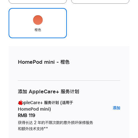
橙色
HomePod mini - 橙色
添加 AppleCare+ 服务计划
AppleCare+ 服务计划 (适用于
AppleC
添加
HomePod mini)
服
RMB 119
务
获得长达 2 年的不限次数的意外损坏保修服务
和额外技术支持
脚
**
计
注