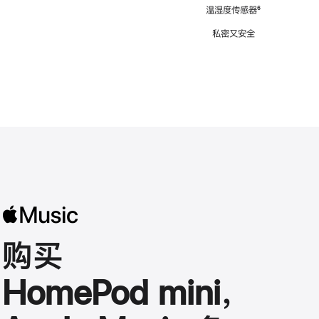
注
温湿度传感器
脚
⁶
注
私密又安全
购买
HomePod mini，