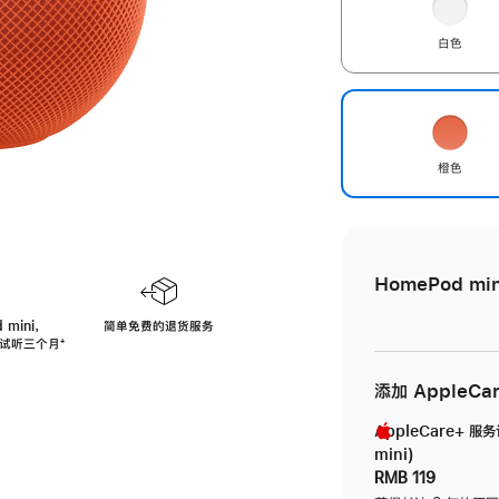
白色
橙色
HomePod min
 mini，
简单免费的退货服务
免费试听三个月
脚
⁺
注
添加 AppleCa
AppleCare+ 服
mini)
RMB 119