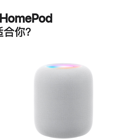
HomePod
适合你？
进
一
步
了
解
HomePod<