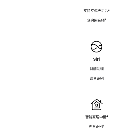
—
支持立体声组合
脚
²
注
多房间音频
脚
³
注
Siri
智能助理
语音识别
智能家居中枢
脚
⁴
注
声音识别
脚
⁵