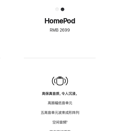
HomePod
RMB 2699
高保真音质，令人沉浸。
高振幅低音单元
五高音单元波束成形阵列
空间音频
脚
¹
注