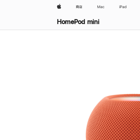
Apple
商店
Mac
iPad
HomePod mini
购
买
HomePod mini