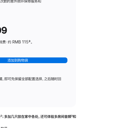
务
限次数的意外损坏保修服务和
计
划
(适
99
用
于
：约 RMB 115‡。
HomePod
mini)
添加到购物袋
藏，即可先保留全部配置选择，之后随时回
合
脚
²；多加几只放在家中各处，还可体验多‍房‍间音频
脚
³和
注
注