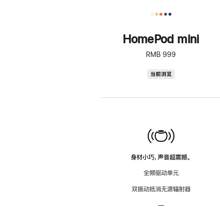
HomePod mini
RMB 999
HomePod
当前浏览
mini
身材小巧，声音超震撼。
全频驱动单元
双振动抵消无源辐射器
—