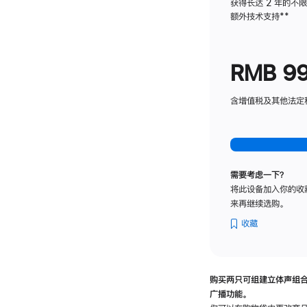
获得长达 2 年的不
额外技术支持
脚
**
注
RMB 9
含增值税及其他法定税费
需要考虑一下？
将此设备加入你的收
来再继续选购。
收藏
购买两只可组建立体声组
广播功能。