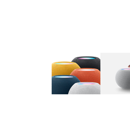
图库
图像
1