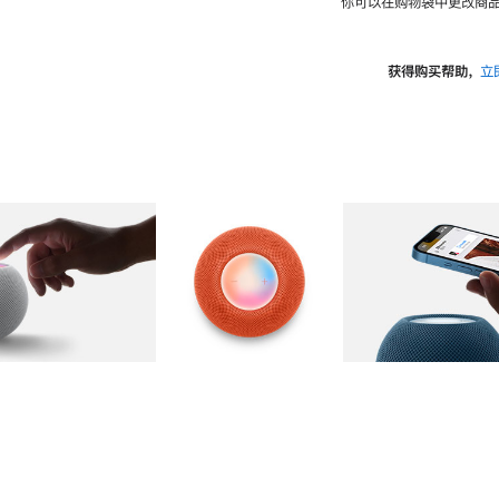
你可以在购物袋中更改商品
获得购买帮助，
立
图库
图像
2
图库
图像
3
图