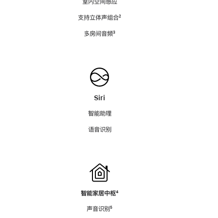
室内空间感应
支持立体声组合
脚
²
注
多房间音频
脚
³
注
Siri
智能助理
语音识别
智能家居中枢
脚
⁴
注
声音识别
脚
⁵