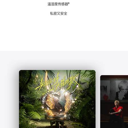
注
温湿度传感器
脚
⁶
注
私密又安全