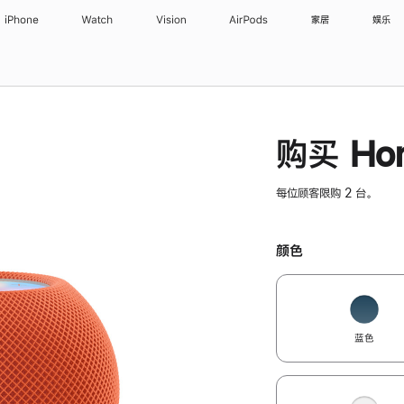
iPhone
Watch
Vision
AirPods
家居
娱乐
购买 Hom
每位顾客限购 2 台。
颜色
蓝色