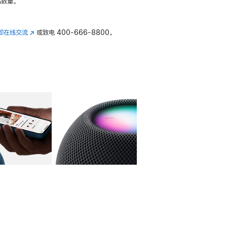
数量。
即在线交流
(在
或致电
400-666-8800。
新
窗
口
中
打
开)
库
图像
4
图库
图像
5