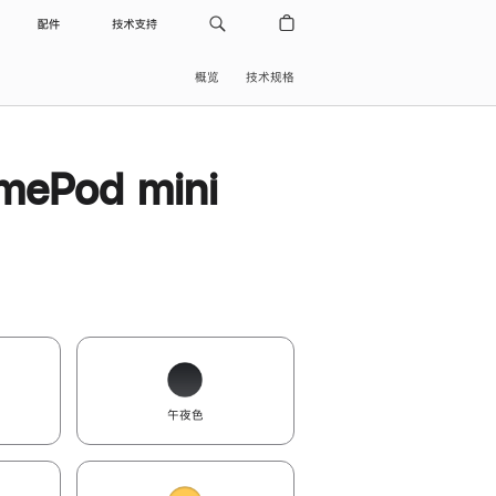
配件
技术支持
概览
技术规格
ePod mini
午夜色