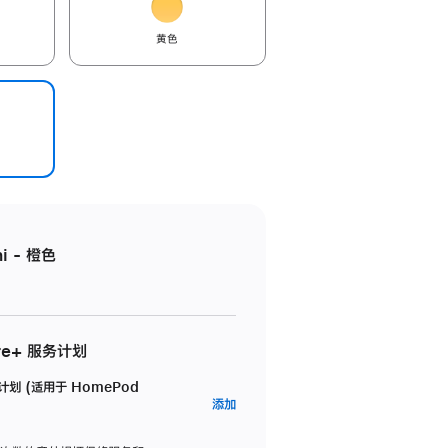
黄色
i - 橙色
re+ 服务计划
务计划 (适用于 HomePod
AppleCare+
添加
服