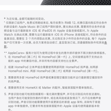
网
脚
‡ 为近似值。金额可能随时间变动。
注
页
⁺ 仅限新订阅用户。免费试用期结束后，每月收费为 RMB 12。优惠仅面向购买符合条件
页
的新设备的 Apple Music 新订阅用户限时提供。要兑换此优惠，需要将符合条件的音
频设备与运行最新版本 iOS 或 iPadOS 的 Apple 设备连接或配对。为 Apple
脚
Watch 兑换此优惠，需要与运行最新版本 iOS 的 iPhone 连接或配对。符合条件的设
备激活后，需要在 3 个月内领取此优惠。无论购买多少件符合条件的设备，每个 Apple
账户仅可享受一次优惠。会员方案将自动续订，直至取消订阅。须遵循限制条件和其他
条
款
。
(在
新
** AppleCare+ 服务计划可为使用过程中发生的意外损坏提供不限次数的保修服务。
窗
在 HomePod (第二代) 和 HomePod (第一代) 上，空间音频适用于支持此功
口
能的 app 中的兼容内容。并非所有内容都支持杜比全景声。
中
打
组建 HomePod 立体声组合需要使用两部同款 HomePod 扬声器，如两部
开)
HomePod mini、两部 HomePod (第二代) 或两部 HomePod (第一代)。
需要使用多部 HomePod 扬声器或兼容隔空播放功能并运行最新隔空播放软件
的扬声器。
需要使用支持 HomeKit 或 Matter 的配件。智能家居配件需单独购买。
声音识别功能可检测到烟雾和一氧化碳的警报声，并可在识别后向你发送通知。
当用户身处可能受到伤害的环境中，或在高风险或紧急情况下，均不应依赖声音
识别功能。声音识别功能需要使用升级更新后的家庭 app 架构，该架构于家庭
app 中单独提供。它要求所有连接家居配件的 Apple 设备均使用最新版本软
件。