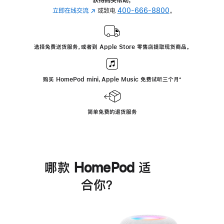
立即在线交流
(在
或致电
400-666-8800
。
新
窗
口
选择免费送货服务，或者到 Apple Store 零售店提取现货商品。
中
打
开)
购买 HomePod mini，Apple Music 免费试听三个月
脚
⁺
注
简单免费的退货服务
哪款 HomePod 适
合你？
进
一
步