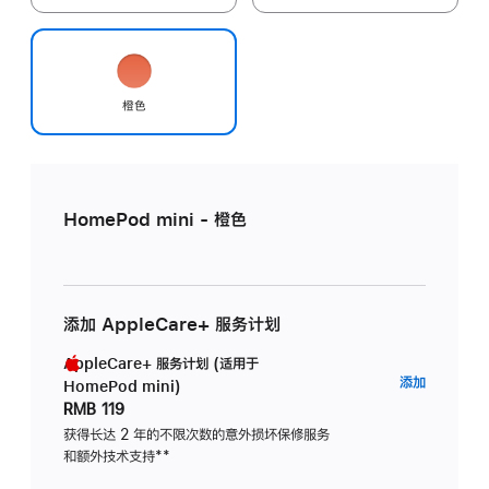
橙色
HomePod mini - 橙色
添加 AppleCare+ 服务计划
AppleCare+ 服务计划 (适用于
AppleC
添加
HomePod mini)
服
RMB 119
务
获得长达 2 年的不限次数的意外损坏保修服务
和额外技术支持
脚
**
计
注