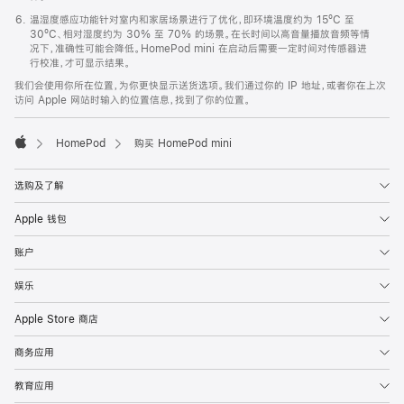
温湿度感应功能针对室内和家居场景进行了优化，即环境温度约为 15ºC 至
30ºC、相对湿度约为 30% 至 70% 的场景。在长时间以高音量播放音频等情
况下，准确性可能会降低。HomePod mini 在启动后需要一定时间对传感器进
行校准，才可显示结果。
我们会使用你所在位置，为你更快显示送货选项。我们通过你的 IP 地址，或者你在上次
访问 Apple 网站时输入的位置信息，找到了你的位置。
HomePod
购买 HomePod mini
Apple
选购及了解
Apple 钱包
账户
娱乐
Apple Store 商店
商务应用
教育应用