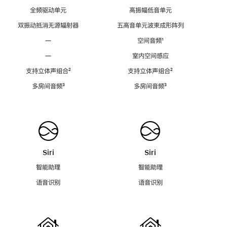
全频驱动单元
高振幅低音单元
双振动抵消无源辐射器
五高音单元波束成形阵列
—
空间音频
脚
¹
注
—
室内空间感应
支持立体声组合
脚
²
支持立体声组合
脚
²
注
注
多房间音频
脚
³
多房间音频
脚
³
注
注
Siri
Siri
智能助理
智能助理
语音识别
语音识别