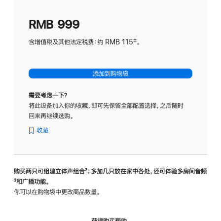
划
(适
RMB 999
用
于
含增值税及其他法定税费：约 RMB 115‡。
HomeP
mini)
添加到购物袋
需要考虑一下？
将此设备加入你的收藏，即可先保留全部配置选择，之后随时
回来再继续选购。
收藏
购买两只可组建立体声组合
脚
²；多加几只放在家中各处，还可体验多‍房‍间音频
脚
³和广播功能。
注
注
你可以在购物袋中更改商品数量。
获得购买帮助，