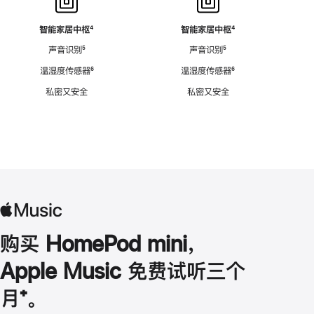
智能家居中枢
脚
⁴
智能家居中枢
脚
⁴
注
注
声音识别
脚
⁵
声音识别
脚
⁵
注
注
温湿度传感器
脚
⁶
温湿度传感器
脚
⁶
注
注
私密又安全
私密又安全
购买 HomePod mini，
Apple Music 免费试听三个
月
脚
⁺。