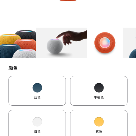
图库
图像
1
图库
图像
2
图库
图像
3
颜色
蓝色
午夜色
白色
黄色