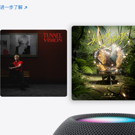
注
进一步了解
Apple
(在
Music
新
窗
口
中
打
开)