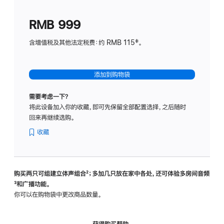
划
(适
RMB 999
用
于
含增值税及其他法定税费：约 RMB 115‡。
HomeP
mini)
添加到购物袋
需要考虑一下？
将此设备加入你的收藏，即可先保留全部配置选择，之后随时
回来再继续选购。
收藏
购买两只可组建立体声组合
脚
²；多加几只放在家中各处，还可体验多‍房‍间音频
脚
³和广播功能。
注
注
你可以在购物袋中更改商品数量。
获得购买帮助，