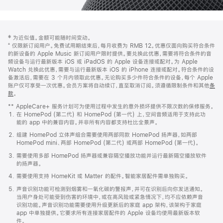
网
脚
‡ 为近似值。金额可能随时间变动。
注
页
⁺ 仅限新订阅用户。免费试用期结束后，每月收费为 RMB 12。优惠仅面向购买符合条件
页
的新设备的 Apple Music 新订阅用户限时提供。要兑换此优惠，需要将符合条件的音
频设备与运行最新版本 iOS 或 iPadOS 的 Apple 设备连接或配对。为 Apple
脚
Watch 兑换此优惠，需要与运行最新版本 iOS 的 iPhone 连接或配对。符合条件的设
备激活后，需要在 3 个月内领取此优惠。无论购买多少件符合条件的设备，每个 Apple
账户仅可享受一次优惠。会员方案将自动续订，直至取消订阅。须遵循限制条件和其他
条
款
。
(在
新
** AppleCare+ 服务计划可为使用过程中发生的意外损坏提供不限次数的保修服务。
窗
在 HomePod (第二代) 和 HomePod (第一代) 上，空间音频适用于支持此功
口
能的 app 中的兼容内容。并非所有内容都支持杜比全景声。
中
打
组建 HomePod 立体声组合需要使用两部同款 HomePod 扬声器，如两部
开)
HomePod mini、两部 HomePod (第二代) 或两部 HomePod (第一代)。
需要使用多部 HomePod 扬声器或兼容隔空播放功能并运行最新隔空播放软件
的扬声器。
需要使用支持 HomeKit 或 Matter 的配件。智能家居配件需单独购买。
声音识别功能可检测到烟雾和一氧化碳的警报声，并可在识别后向你发送通知。
当用户身处可能受到伤害的环境中，或在高风险或紧急情况下，均不应依赖声音
识别功能。声音识别功能需要使用升级更新后的家庭 app 架构，该架构于家庭
app 中单独提供。它要求所有连接家居配件的 Apple 设备均使用最新版本软
件。