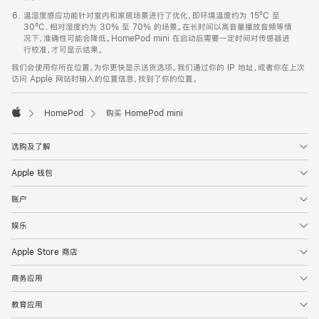
温湿度感应功能针对室内和家居场景进行了优化，即环境温度约为 15ºC 至
30ºC、相对湿度约为 30% 至 70% 的场景。在长时间以高音量播放音频等情
况下，准确性可能会降低。HomePod mini 在启动后需要一定时间对传感器进
行校准，才可显示结果。
我们会使用你所在位置，为你更快显示送货选项。我们通过你的 IP 地址，或者你在上次
访问 Apple 网站时输入的位置信息，找到了你的位置。
HomePod
购买 HomePod mini
Apple
选购及了解
Apple 钱包
账户
娱乐
Apple Store 商店
商务应用
教育应用