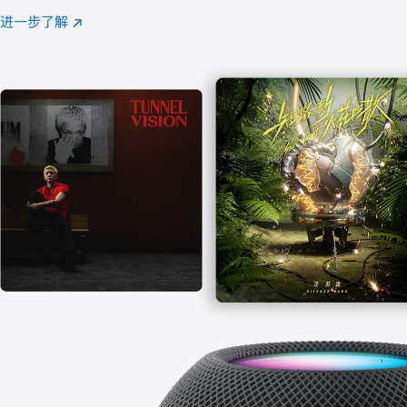
注
进一步了解
Apple
(在
Music
新
窗
口
中
打
开)