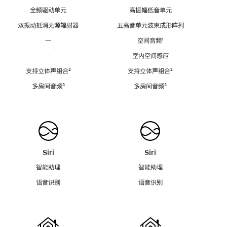
全频驱动单元
高振幅低音单元
双振动抵消无源辐射器
五高音单元波束成形阵列
—
空间音频
脚
¹
注
—
室内空间感应
支持立体声组合
脚
²
支持立体声组合
脚
²
注
注
多房间音频
脚
³
多房间音频
脚
³
注
注
Siri
Siri
智能助理
智能助理
语音识别
语音识别