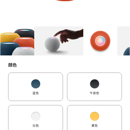
图库
图像
1
图库
图像
2
图库
图像
3
颜色
蓝色
午夜色
白色
黄色