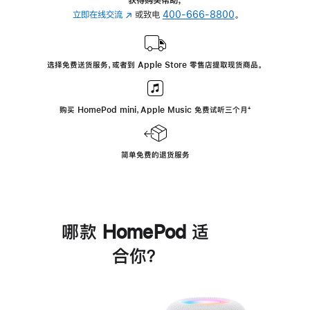
立即在线交流
(在
或致电
400-666-8800
。
新
窗
口
选择免费送货服务，或者到 Apple Store 零售店提取现货商品。
中
打
开)
购买 HomePod mini，Apple Music 免费试听三个月
脚
⁺
注
简单免费的退货服务
哪款 HomePod 适
合你？
进
一
步