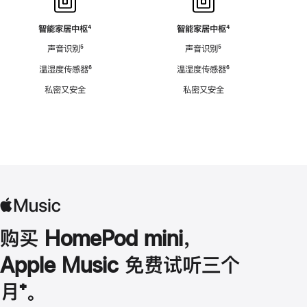
智能家居中枢
脚
⁴
智能家居中枢
脚
⁴
注
注
声音识别
脚
⁵
声音识别
脚
⁵
注
注
温湿度传感器
脚
⁶
温湿度传感器
脚
⁶
注
注
私密又安全
私密又安全
购买 HomePod mini，
Apple Music 免费试听三个
月
脚
⁺。