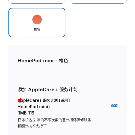
橙色
HomePod mini - 橙色
添加 AppleCare+ 服务计划
AppleCare+ 服务计划 (适用于
AppleC
添加
HomePod mini)
服
RMB 119
务
获得长达 2 年的不限次数的意外损坏保修服务
和额外技术支持
脚
**
计
注