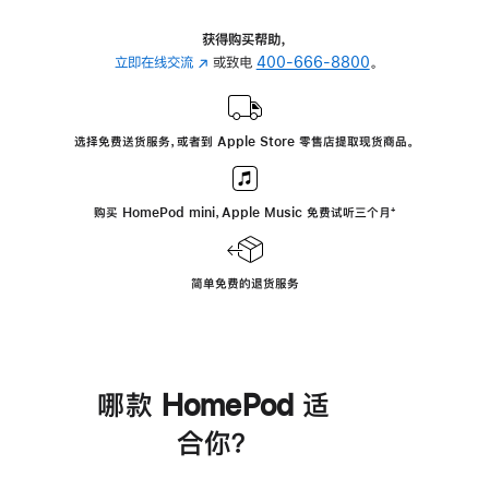
获得购买帮助，
立即在线交流
(在
或致电
400-666-8800
。
新
窗
口
选择免费送货服务，或者到 Apple Store 零售店提取现货商品。
中
打
开)
购买 HomePod mini，Apple Music 免费试听三个月
脚
⁺
注
简单免费的退货服务
哪款 HomePod 适
合你？
进