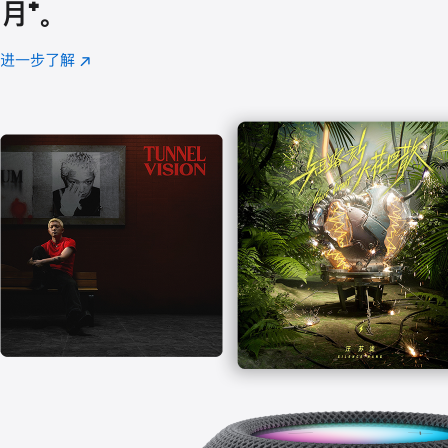
月
脚
⁺。
注
进一步了解
Apple
(在
Music
新
窗
口
中
打
开)