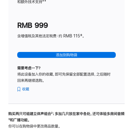
和额外技术支持
脚
**
计
注
划
(适
RMB 999
用
于
含增值税及其他法定税费：约 RMB 115‡。
HomeP
mini)
添加到购物袋
需要考虑一下？
将此设备加入你的收藏，即可先保留全部配置选择，之后随时
回来再继续选购。
收藏
购买两只可组建立体声组合
脚
²；多加几只放在家中各处，还可体验多‍房‍间音频
脚
³和广播功能。
注
注
你可以在购物袋中更改商品数量。