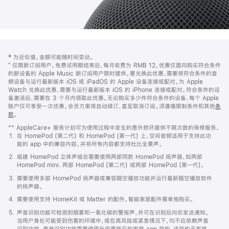
网
脚
‡ 为近似值。金额可能随时间变动。
注
页
⁺ 仅限新订阅用户。免费试用期结束后，每月收费为 RMB 12。优惠仅面向购买符合条件
页
的新设备的 Apple Music 新订阅用户限时提供。要兑换此优惠，需要将符合条件的音
频设备与运行最新版本 iOS 或 iPadOS 的 Apple 设备连接或配对。为 Apple
脚
Watch 兑换此优惠，需要与运行最新版本 iOS 的 iPhone 连接或配对。符合条件的设
备激活后，需要在 3 个月内领取此优惠。无论购买多少件符合条件的设备，每个 Apple
账户仅可享受一次优惠。会员方案将自动续订，直至取消订阅。须遵循限制条件和其他
条
款
。
(在
新
** AppleCare+ 服务计划可为使用过程中发生的意外损坏提供不限次数的保修服务。
窗
在 HomePod (第二代) 和 HomePod (第一代) 上，空间音频适用于支持此功
口
能的 app 中的兼容内容。并非所有内容都支持杜比全景声。
中
打
组建 HomePod 立体声组合需要使用两部同款 HomePod 扬声器，如两部
开)
HomePod mini、两部 HomePod (第二代) 或两部 HomePod (第一代)。
需要使用多部 HomePod 扬声器或兼容隔空播放功能并运行最新隔空播放软件
的扬声器。
需要使用支持 HomeKit 或 Matter 的配件。智能家居配件需单独购买。
声音识别功能可检测到烟雾和一氧化碳的警报声，并可在识别后向你发送通知。
当用户身处可能受到伤害的环境中，或在高风险或紧急情况下，均不应依赖声音
识别功能。声音识别功能需要使用升级更新后的家庭 app 架构，该架构于家庭