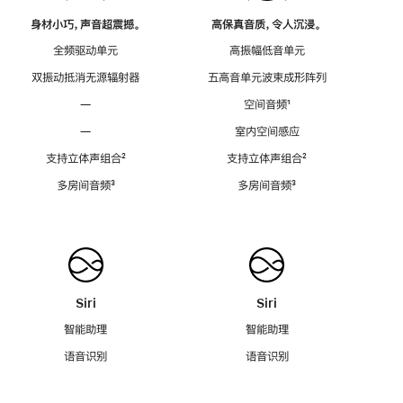
身材小巧，声音超震撼。
高保真音质，令人沉浸。
全频驱动单元
高振幅低音单元
双振动抵消无源辐射器
五高音单元波束成形阵列
—
空间音频
脚
¹
注
—
室内空间感应
支持立体声组合
脚
²
支持立体声组合
脚
²
注
注
多房间音频
脚
³
多房间音频
脚
³
注
注
Siri
Siri
智能助理
智能助理
语音识别
语音识别