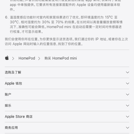
app 中单独提供。它要求所有连接家居配件的 Apple 设备均使用最新版本软
件。
温湿度感应功能针对室内和家居场景进行了优化，即环境温度约为 15ºC 至
30ºC、相对湿度约为 30% 至 70% 的场景。在长时间以高音量播放音频等情
况下，准确性可能会降低。HomePod mini 在启动后需要一定时间对传感器进
行校准，才可显示结果。
我们会使用你所在位置，为你更快显示送货选项。我们通过你的 IP 地址，或者你在上次
访问 Apple 网站时输入的位置信息，找到了你的位置。
HomePod
购买 HomePod mini
Apple
选购及了解
Apple 钱包
账户
娱乐
Apple Store 商店
商务应用