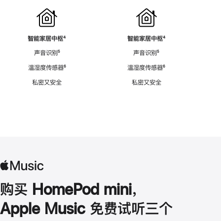
智能家居中枢
脚
⁴
智能家居中枢
脚
⁴
注
注
声音识别
脚
⁵
声音识别
脚
⁵
注
注
温湿度传感器
脚
⁶
温湿度传感器
脚
⁶
注
注
私密又安全
私密又安全
购买 HomePod mini，
Apple Music 免费试听三个