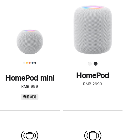
一
步
了
解
HomePod<
HomePod
HomePod mini
RMB 2699
RMB 999
HomePod
当前浏览
mini