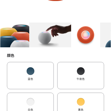
图库
图像
1
图库
图像
2
图库
图像
3
颜色
蓝色
午夜色
白色
黄色