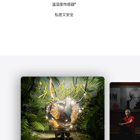
注
温湿度传感器
脚
⁶
注
私密又安全