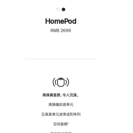
HomePod
RMB 2699
高保真音质，令人沉浸。
高振幅低音单元
五高音单元波束成形阵列
空间音频
脚
¹
注