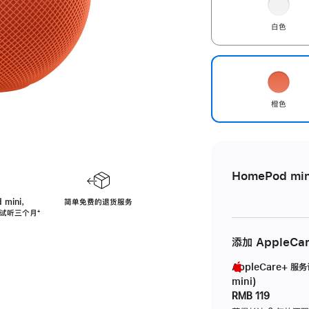
白色
橙色
HomePod min
 mini，
简单免费的退货服务
免费试听三个月
脚
⁺
注
添加 AppleCa
AppleCare+ 服
mini)
RMB 119