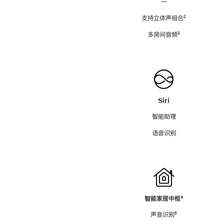
—
支持立体声组合
脚
²
注
多房间音频
脚
³
注
Siri
智能助理
语音识别
智能家居中枢
脚
⁴
注
声音识别
脚
⁵