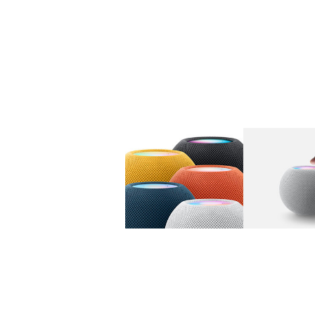
图库
图像
1