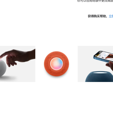
你可以在购物袋中更改商品
获得购买帮助，
立
图库
图像
2
图库
图像
3
图