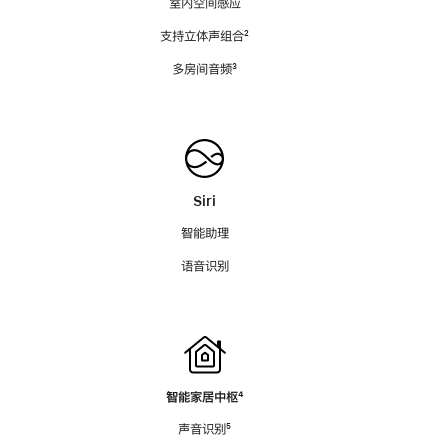
室内空间感应
支持立体声组合
脚
²
注
多房间音频
脚
³
注
Siri
智能助理
语音识别
智能家居中枢
脚
⁴
注
声音识别
脚
⁵