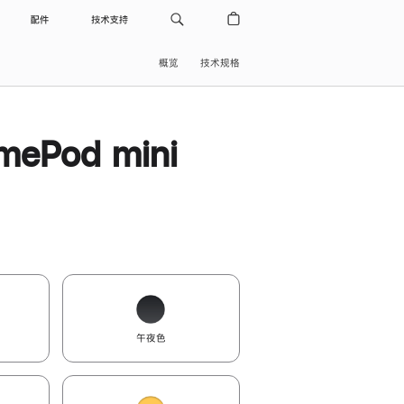
配件
技术支持
概览
技术规格
ePod mini
午夜色