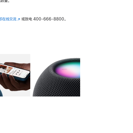
数量。
即在线交流
(在
或致电
400-666-8800。
新
窗
口
中
打
开)
库
图像
4
图库
图像
5