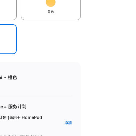
黄色
i - 橙色
re+ 服务计划
务计划 (适用于 HomePod
AppleCare+
添加
服