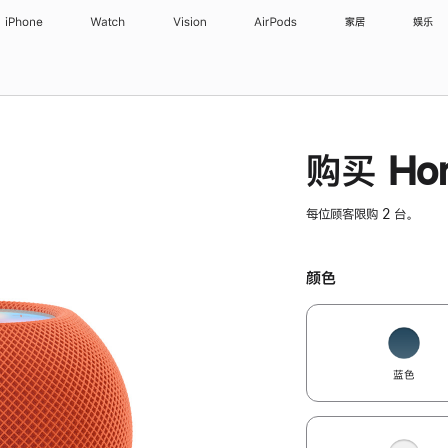
iPhone
Watch
Vision
AirPods
家居
娱乐
购买 Hom
每位顾客限购 2 台。
颜色
蓝色