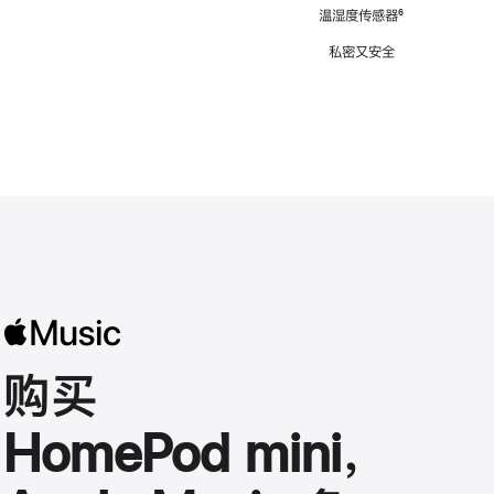
注
温湿度传感器
脚
⁶
注
私密又安全
购买
HomePod mini，