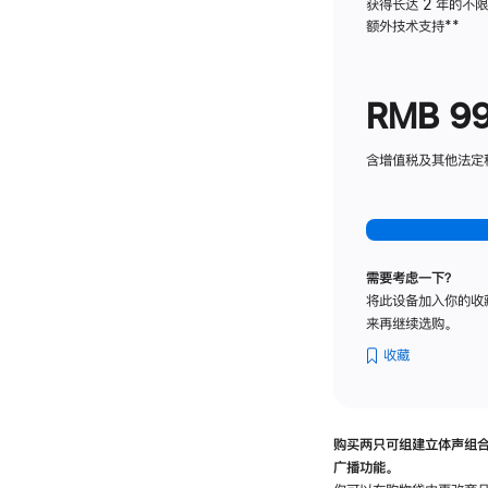
获得长达 2 年的不
额外技术支持
脚
**
注
RMB 9
含增值税及其他法定税费
需要考虑一下？
将此设备加入你的收
来再继续选购。
收藏
购买两只可组建立体声组
广播功能。