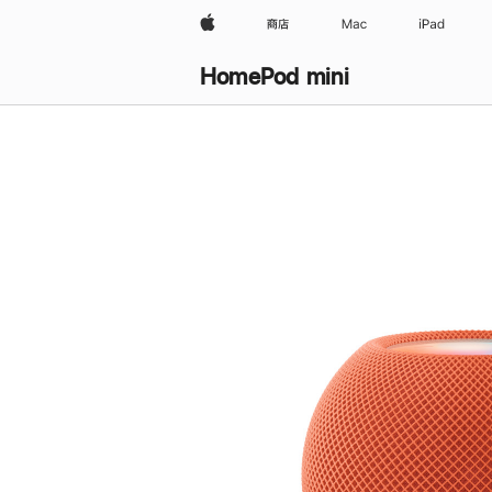
Apple
商店
Mac
iPad
HomePod mini
购
买
HomePod mini