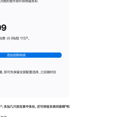
务
限次数的意外损坏保修服务和
计
划
(适
99
用
于
：约 RMB 115‡。
HomePod
mini)
添加到购物袋
藏，即可先保留全部配置选择，之后随时回
合
脚
²；多加几只放在家中各处，还可体验多‍房‍间音频
脚
³和
注
注