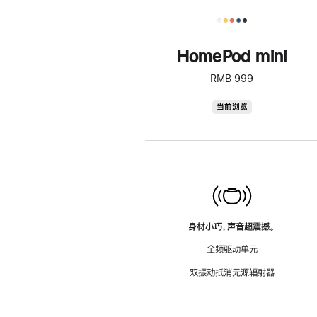
HomePod mini
RMB 999
HomePod
当前浏览
mini
身材小巧，声音超震撼。
全频驱动单元
双振动抵消无源辐射器
—