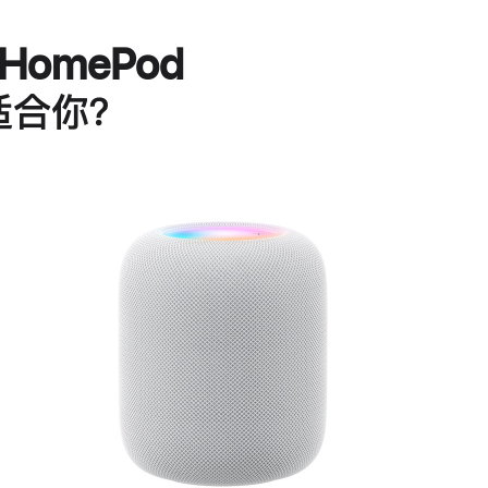
HomePod
适合你？
进
一
步
了
解
HomePod<