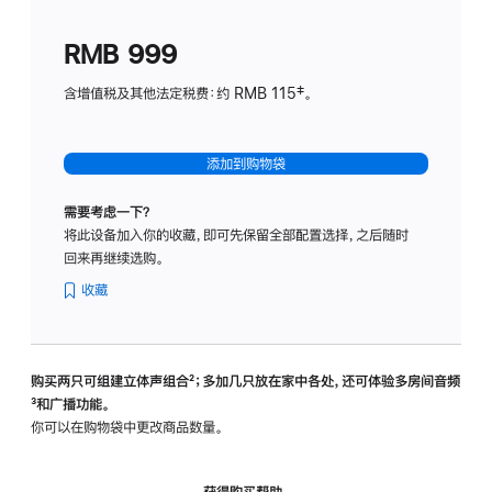
划
(适
RMB 999
用
于
含增值税及其他法定税费：约 RMB 115‡。
HomeP
mini)
添加到购物袋
需要考虑一下？
将此设备加入你的收藏，即可先保留全部配置选择，之后随时
回来再继续选购。
收藏
购买两只可组建立体声组合
脚
²；多加几只放在家中各处，还可体验多‍房‍间音频
脚
³和广播功能。
注
注
你可以在购物袋中更改商品数量。
获得购买帮助，