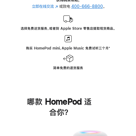
立即在线交流
(在
或致电
400-666-8800
。
新
窗
口
选择免费送货服务，或者到 Apple Store 零售店提取现货商品。
中
打
开)
购买 HomePod mini，Apple Music 免费试听三个月
脚
⁺
注
简单免费的退货服务
哪款 HomePod 适
合你？
进
一
步