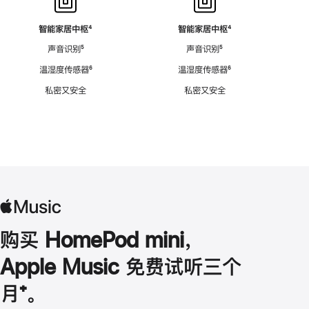
智能家居中枢
脚
⁴
智能家居中枢
脚
⁴
注
注
声音识别
脚
⁵
声音识别
脚
⁵
注
注
温湿度传感器
脚
⁶
温湿度传感器
脚
⁶
注
注
私密又安全
私密又安全
购买 HomePod mini，
Apple Music 免费试听三个
月
脚
⁺。