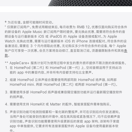
网
脚
‡ 为近似值。金额可能随时间变动。
注
页
⁺ 仅限新订阅用户。免费试用期结束后，每月收费为 RMB 12。优惠仅面向购买符合条件
页
的新设备的 Apple Music 新订阅用户限时提供。要兑换此优惠，需要将符合条件的音
频设备与运行最新版本 iOS 或 iPadOS 的 Apple 设备连接或配对。为 Apple
脚
Watch 兑换此优惠，需要与运行最新版本 iOS 的 iPhone 连接或配对。符合条件的设
备激活后，需要在 3 个月内领取此优惠。无论购买多少件符合条件的设备，每个 Apple
账户仅可享受一次优惠。会员方案将自动续订，直至取消订阅。须遵循限制条件和其他
条
款
。
(在
新
** AppleCare+ 服务计划可为使用过程中发生的意外损坏提供不限次数的保修服务。
窗
在 HomePod (第二代) 和 HomePod (第一代) 上，空间音频适用于支持此功
口
能的 app 中的兼容内容。并非所有内容都支持杜比全景声。
中
打
组建 HomePod 立体声组合需要使用两部同款 HomePod 扬声器，如两部
开)
HomePod mini、两部 HomePod (第二代) 或两部 HomePod (第一代)。
需要使用多部 HomePod 扬声器或兼容隔空播放功能并运行最新隔空播放软件
的扬声器。
需要使用支持 HomeKit 或 Matter 的配件。智能家居配件需单独购买。
声音识别功能可检测到烟雾和一氧化碳的警报声，并可在识别后向你发送通知。
当用户身处可能受到伤害的环境中，或在高风险或紧急情况下，均不应依赖声音
识别功能。声音识别功能需要使用升级更新后的家庭 app 架构，该架构于家庭
app 中单独提供。它要求所有连接家居配件的 Apple 设备均使用最新版本软
件。