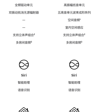
全频驱动单元
高振幅低音单元
双振动抵消无源辐射器
五高音单元波束成形阵列
—
空间音频
脚
¹
注
—
室内空间感应
支持立体声组合
脚
²
支持立体声组合
脚
²
注
注
多房间音频
脚
³
多房间音频
脚
³
注
注
Siri
Siri
智能助理
智能助理
语音识别
语音识别