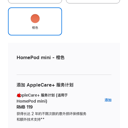
橙色
HomePod mini - 橙色
添加 AppleCare+ 服务计划
AppleCare+ 服务计划 (适用于
AppleC
添加
HomePod mini)
服
RMB 119
务
获得长达 2 年的不限次数的意外损坏保修服务
和额外技术支持
脚
**
计
注