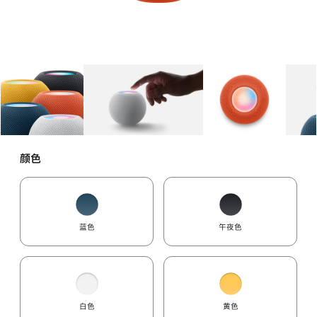
图库
图像
1
图库
图像
2
图库
图像
3
颜色
蓝色
午夜色
白色
黄色