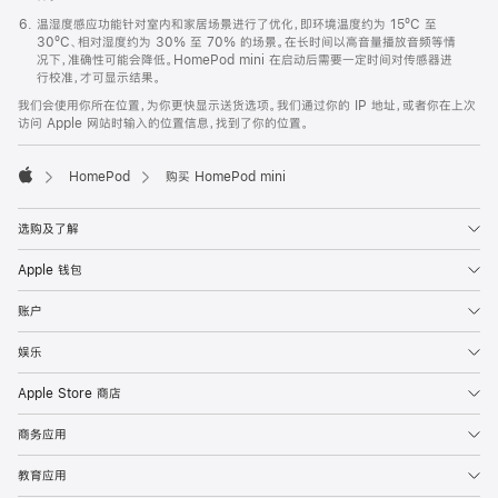
温湿度感应功能针对室内和家居场景进行了优化，即环境温度约为 15ºC 至
30ºC、相对湿度约为 30% 至 70% 的场景。在长时间以高音量播放音频等情
况下，准确性可能会降低。HomePod mini 在启动后需要一定时间对传感器进
行校准，才可显示结果。
我们会使用你所在位置，为你更快显示送货选项。我们通过你的 IP 地址，或者你在上次
访问 Apple 网站时输入的位置信息，找到了你的位置。
HomePod
购买 HomePod mini
Apple
选购及了解
Apple 钱包
账户
娱乐
Apple Store 商店
商务应用
教育应用