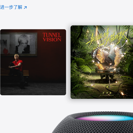
注
进一步了解
Apple
(在
Music
新
窗
口
中
打
开)