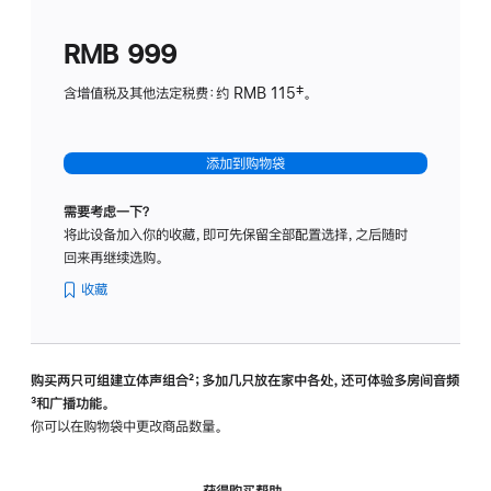
划
(适
RMB 999
用
于
含增值税及其他法定税费：约 RMB 115‡。
HomeP
mini)
添加到购物袋
需要考虑一下？
将此设备加入你的收藏，即可先保留全部配置选择，之后随时
回来再继续选购。
收藏
购买两只可组建立体声组合
脚
²；多加几只放在家中各处，还可体验多‍房‍间音频
脚
³和广播功能。
注
注
你可以在购物袋中更改商品数量。
获得购买帮助，