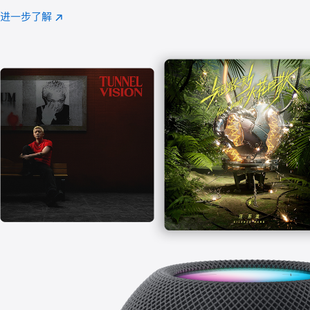
注
进一步了解
Apple
(在
Music
新
窗
口
中
打
开)