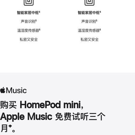
智能家居中枢
脚
⁴
智能家居中枢
脚
⁴
注
注
声音识别
脚
⁵
声音识别
脚
⁵
注
注
温湿度传感器
脚
⁶
温湿度传感器
脚
⁶
注
注
私密又安全
私密又安全
购买 HomePod mini，
Apple Music 免费试听三个
月
脚
⁺。