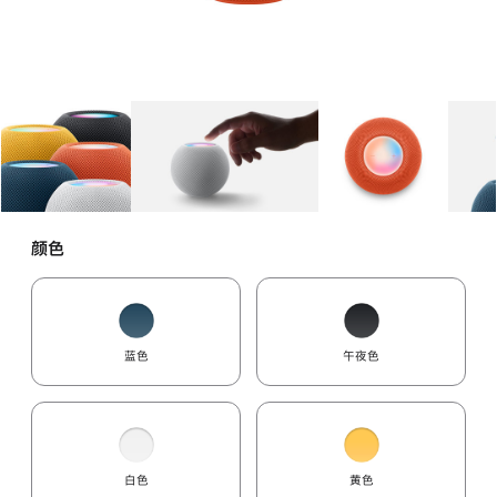
图库
图像
1
图库
图像
2
图库
图像
3
颜色
蓝色
午夜色
白色
黄色