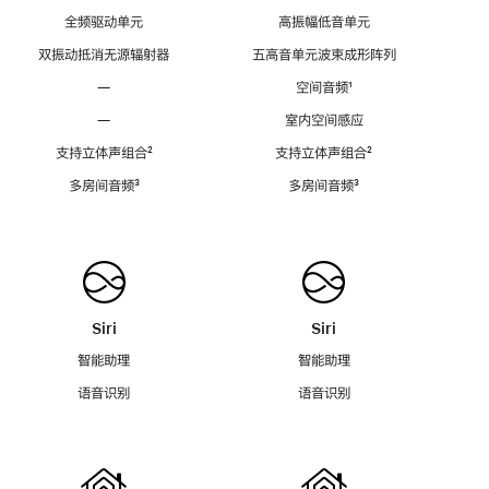
全频驱动单元
高振幅低音单元
双振动抵消无源辐射器
五高音单元波束成形阵列
—
空间音频
脚
¹
注
—
室内空间感应
支持立体声组合
脚
²
支持立体声组合
脚
²
注
注
多房间音频
脚
³
多房间音频
脚
³
注
注
Siri
Siri
智能助理
智能助理
语音识别
语音识别