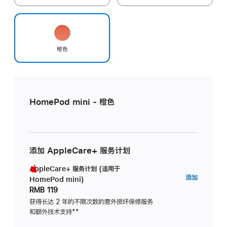
橙色
HomePod mini - 橙色
添加 AppleCare+ 服务计划
AppleCare+ 服务计划 (适用于
AppleC
添加
HomePod mini)
服
RMB 119
务
获得长达 2 年的不限次数的意外损坏保修服务
和额外技术支持
脚
**
计
注