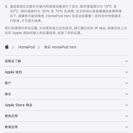
温湿度感应功能针对室内和家居场景进行了优化，即环境温度约为 15ºC 至
30ºC、相对湿度约为 30% 至 70% 的场景。在长时间以高音量播放音频等情
况下，准确性可能会降低。HomePod mini 在启动后需要一定时间对传感器进
行校准，才可显示结果。
我们会使用你所在位置，为你更快显示送货选项。我们通过你的 IP 地址，或者你在上次
访问 Apple 网站时输入的位置信息，找到了你的位置。
HomePod
购买 HomePod mini
Apple
选购及了解
Apple 钱包
账户
娱乐
Apple Store 商店
商务应用
教育应用