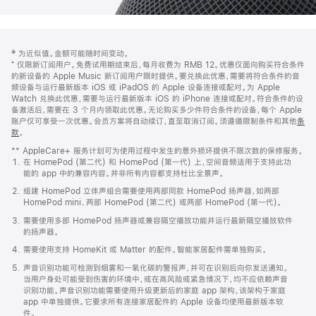
网
脚
‡ 为近似值。金额可能随时间变动。
注
页
⁺ 仅限新订阅用户。免费试用期结束后，每月收费为 RMB 12。优惠仅面向购买符合条件
页
的新设备的 Apple Music 新订阅用户限时提供。要兑换此优惠，需要将符合条件的音
频设备与运行最新版本 iOS 或 iPadOS 的 Apple 设备连接或配对。为 Apple
脚
Watch 兑换此优惠，需要与运行最新版本 iOS 的 iPhone 连接或配对。符合条件的设
备激活后，需要在 3 个月内领取此优惠。无论购买多少件符合条件的设备，每个 Apple
账户仅可享受一次优惠。会员方案将自动续订，直至取消订阅。须遵循限制条件和其他
条
款
。
(在
新
** AppleCare+ 服务计划可为使用过程中发生的意外损坏提供不限次数的保修服务。
窗
在 HomePod (第二代) 和 HomePod (第一代) 上，空间音频适用于支持此功
口
能的 app 中的兼容内容。并非所有内容都支持杜比全景声。
中
打
组建 HomePod 立体声组合需要使用两部同款 HomePod 扬声器，如两部
开)
HomePod mini、两部 HomePod (第二代) 或两部 HomePod (第一代)。
需要使用多部 HomePod 扬声器或兼容隔空播放功能并运行最新隔空播放软件
的扬声器。
需要使用支持 HomeKit 或 Matter 的配件。智能家居配件需单独购买。
声音识别功能可检测到烟雾和一氧化碳的警报声，并可在识别后向你发送通知。
当用户身处可能受到伤害的环境中，或在高风险或紧急情况下，均不应依赖声音
识别功能。声音识别功能需要使用升级更新后的家庭 app 架构，该架构于家庭
app 中单独提供。它要求所有连接家居配件的 Apple 设备均使用最新版本软
件。