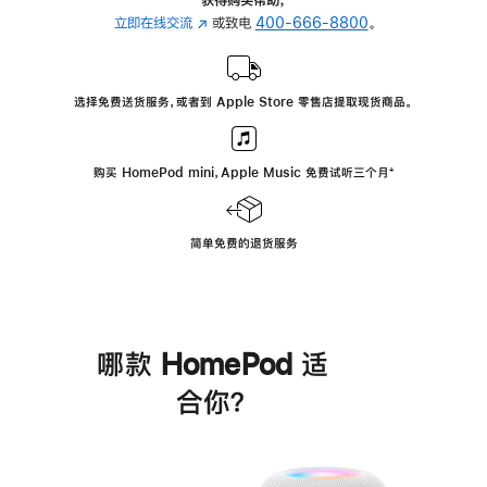
立即在线交流
(在
或致电
400-666-8800
。
新
窗
口
选择免费送货服务，或者到 Apple Store 零售店提取现货商品。
中
打
开)
购买 HomePod mini，Apple Music 免费试听三个月
脚
⁺
注
简单免费的退货服务
哪款 HomePod 适
合你？
进
一
步