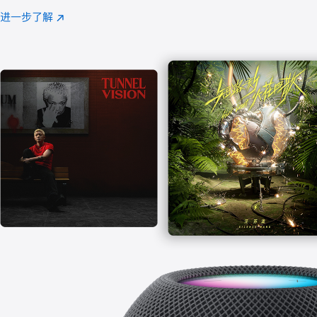
注
进一步了解
Apple
(在
Music
新
窗
口
中
打
开)