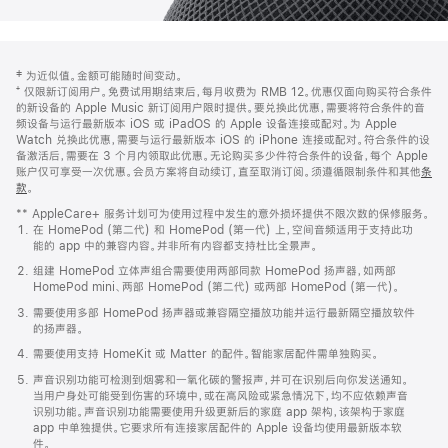
网
脚
‡ 为近似值。金额可能随时间变动。
注
页
⁺ 仅限新订阅用户。免费试用期结束后，每月收费为 RMB 12。优惠仅面向购买符合条件
页
的新设备的 Apple Music 新订阅用户限时提供。要兑换此优惠，需要将符合条件的音
频设备与运行最新版本 iOS 或 iPadOS 的 Apple 设备连接或配对。为 Apple
脚
Watch 兑换此优惠，需要与运行最新版本 iOS 的 iPhone 连接或配对。符合条件的设
备激活后，需要在 3 个月内领取此优惠。无论购买多少件符合条件的设备，每个 Apple
账户仅可享受一次优惠。会员方案将自动续订，直至取消订阅。须遵循限制条件和其他
条
款
。
(在
新
** AppleCare+ 服务计划可为使用过程中发生的意外损坏提供不限次数的保修服务。
窗
在 HomePod (第二代) 和 HomePod (第一代) 上，空间音频适用于支持此功
口
能的 app 中的兼容内容。并非所有内容都支持杜比全景声。
中
打
组建 HomePod 立体声组合需要使用两部同款 HomePod 扬声器，如两部
开)
HomePod mini、两部 HomePod (第二代) 或两部 HomePod (第一代)。
需要使用多部 HomePod 扬声器或兼容隔空播放功能并运行最新隔空播放软件
的扬声器。
需要使用支持 HomeKit 或 Matter 的配件。智能家居配件需单独购买。
声音识别功能可检测到烟雾和一氧化碳的警报声，并可在识别后向你发送通知。
当用户身处可能受到伤害的环境中，或在高风险或紧急情况下，均不应依赖声音
识别功能。声音识别功能需要使用升级更新后的家庭 app 架构，该架构于家庭
app 中单独提供。它要求所有连接家居配件的 Apple 设备均使用最新版本软
件。