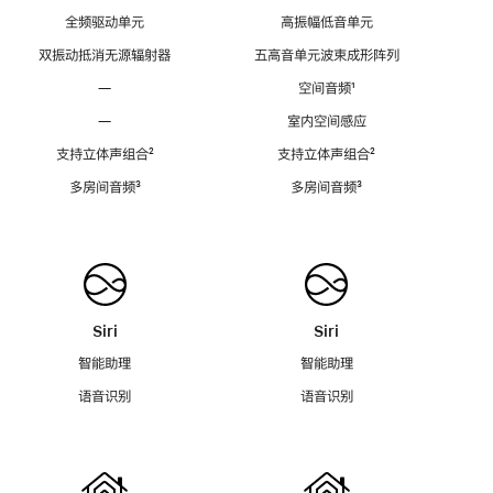
全频驱动单元
高振幅低音单元
双振动抵消无源辐射器
五高音单元波束成形阵列
—
空间音频
脚
¹
注
—
室内空间感应
支持立体声组合
脚
²
支持立体声组合
脚
²
注
注
多房间音频
脚
³
多房间音频
脚
³
注
注
Siri
Siri
智能助理
智能助理
语音识别
语音识别