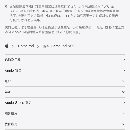
温湿度感应功能针对室内和家居场景进行了优化，即环境温度约为 15ºC 至
30ºC、相对湿度约为 30% 至 70% 的场景。在长时间以高音量播放音频等情
况下，准确性可能会降低。HomePod mini 在启动后需要一定时间对传感器进
行校准，才可显示结果。
我们会使用你所在位置，为你更快显示送货选项。我们通过你的 IP 地址，或者你在上次
访问 Apple 网站时输入的位置信息，找到了你的位置。
HomePod
购买 HomePod mini
Apple
选购及了解
Apple 钱包
账户
娱乐
Apple Store 商店
商务应用
教育应用