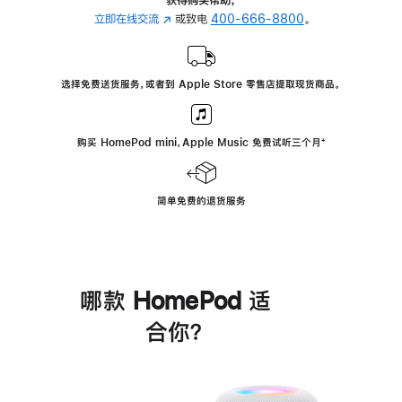
立即在线交流
(在
或致电
400-666-8800
。
新
窗
口
选择免费送货服务，或者到 Apple Store 零售店提取现货商品。
中
打
开)
购买 HomePod mini，Apple Music 免费试听三个月
脚
⁺
注
简单免费的退货服务
哪款 HomePod 适
合你？
进
一
步