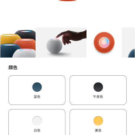
图库
图像
1
图库
图像
2
图库
图像
3
颜色
蓝色
午夜色
白色
黄色