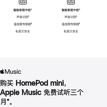
智能家居中枢
脚
⁴
智能家居中枢
脚
⁴
注
注
声音识别
脚
⁵
声音识别
脚
⁵
注
注
温湿度传感器
脚
⁶
温湿度传感器
脚
⁶
注
注
私密又安全
私密又安全
购买 HomePod mini，
Apple Music 免费试听三个
月
脚
⁺。