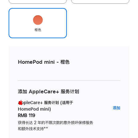
橙色
HomePod mini - 橙色
添加 AppleCare+ 服务计划
AppleCare+ 服务计划 (适用于
AppleC
添加
HomePod mini)
服
RMB 119
务
获得长达 2 年的不限次数的意外损坏保修服务
和额外技术支持
脚
**
计
注