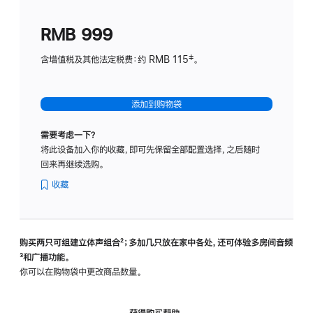
划
(适
RMB 999
用
于
含增值税及其他法定税费：约 RMB 115‡。
HomeP
mini)
添加到购物袋
需要考虑一下？
将此设备加入你的收藏，即可先保留全部配置选择，之后随时
回来再继续选购。
收藏
购买两只可组建立体声组合
脚
²；多加几只放在家中各处，还可体验多‍房‍间音频
脚
³和广播功能。
注
注
你可以在购物袋中更改商品数量。
获得购买帮助，