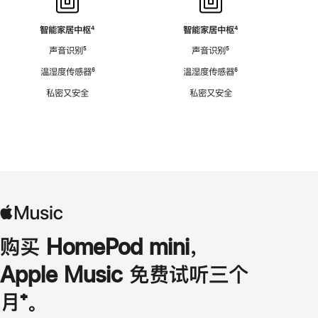
智能家居中枢
脚
⁴
智能家居中枢
脚
⁴
注
注
声音识别
脚
⁵
声音识别
脚
⁵
注
注
温湿度传感器
脚
⁶
温湿度传感器
脚
⁶
注
注
私密又安全
私密又安全
购买 HomePod mini，
Apple Music 免费试听三个
月
脚
⁺。