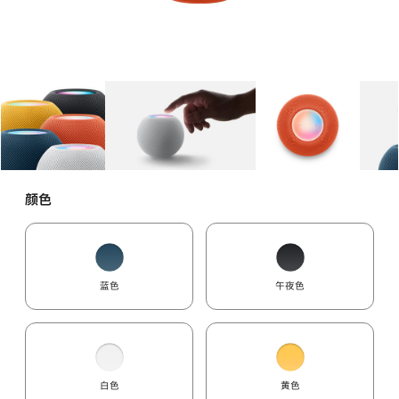
图库
图像
1
图库
图像
2
图库
图像
3
颜色
蓝色
午夜色
白色
黄色