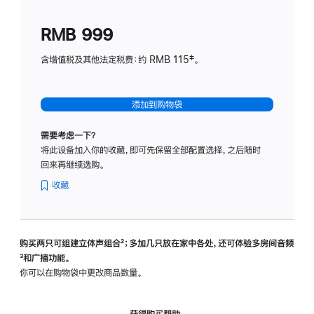
划
(适
RMB 999
用
于
含增值税及其他法定税费：约 RMB 115‡。
HomeP
mini)
添加到购物袋
需要考虑一下？
将此设备加入你的收藏，即可先保留全部配置选择，之后随时
回来再继续选购。
收藏
购买两只可组建立体声组合
脚
²；多加几只放在家中各处，还可体验多‍房‍间音频
脚
³和广播功能。
注
注
你可以在购物袋中更改商品数量。
获得购买帮助，