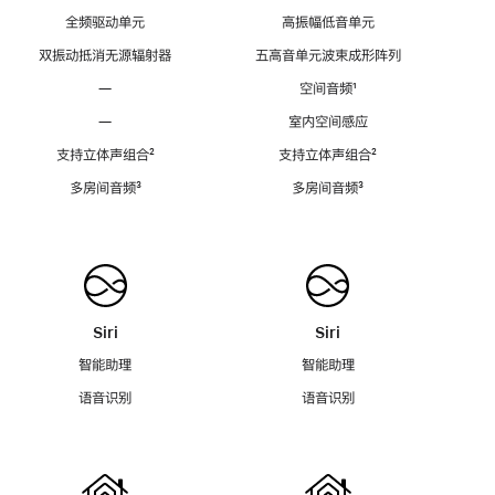
全频驱动单元
高振幅低音单元
双振动抵消无源辐射器
五高音单元波束成形阵列
—
空间音频
脚
¹
注
—
室内空间感应
支持立体声组合
脚
²
支持立体声组合
脚
²
注
注
多房间音频
脚
³
多房间音频
脚
³
注
注
Siri
Siri
智能助理
智能助理
语音识别
语音识别