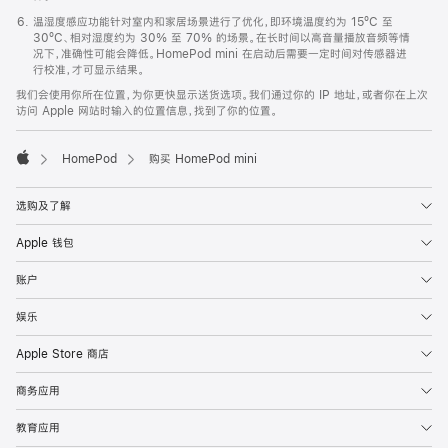
温湿度感应功能针对室内和家居场景进行了优化，即环境温度约为 15ºC 至
30ºC、相对湿度约为 30% 至 70% 的场景。在长时间以高音量播放音频等情
况下，准确性可能会降低。HomePod mini 在启动后需要一定时间对传感器进
行校准，才可显示结果。
我们会使用你所在位置，为你更快显示送货选项。我们通过你的 IP 地址，或者你在上次
访问 Apple 网站时输入的位置信息，找到了你的位置。
HomePod
购买 HomePod mini
Apple
选购及了解
Apple 钱包
账户
娱乐
Apple Store 商店
商务应用
教育应用