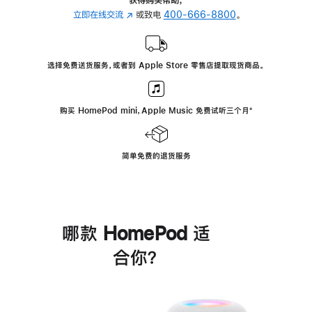
立即在线交流
(在
或致电
400-666-8800
。
新
窗
口
选择免费送货服务，或者到 Apple Store 零售店提取现货商品。
中
打
开)
购买 HomePod mini，Apple Music 免费试听三个月
脚
⁺
注
简单免费的退货服务
哪款 HomePod 适
合你？
进
一
步