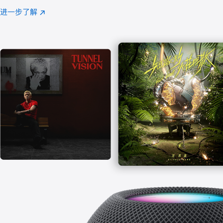
注
进一步了解
Apple
(在
Music
新
窗
口
中
打
开)