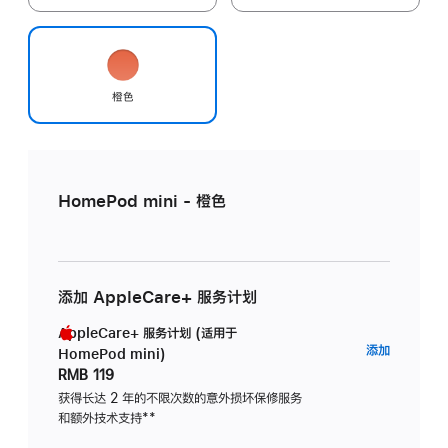
橙色
HomePod mini - 橙色
添加 AppleCare+ 服务计划
AppleCare+ 服务计划 (适用于
AppleC
添加
HomePod mini)
服
RMB 119
务
获得长达 2 年的不限次数的意外损坏保修服务
和额外技术支持
脚
**
计
注