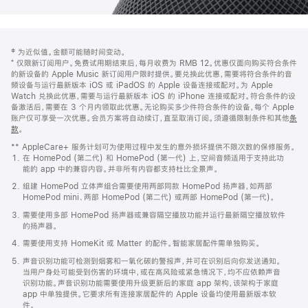
网
脚
‡ 为近似值。金额可能随时间变动。
注
页
⁺ 仅限新订阅用户。免费试用期结束后，每月收费为 RMB 12。优惠仅面向购买符合条件
页
的新设备的 Apple Music 新订阅用户限时提供。要兑换此优惠，需要将符合条件的音
频设备与运行最新版本 iOS 或 iPadOS 的 Apple 设备连接或配对。为 Apple
脚
Watch 兑换此优惠，需要与运行最新版本 iOS 的 iPhone 连接或配对。符合条件的设
备激活后，需要在 3 个月内领取此优惠。无论购买多少件符合条件的设备，每个 Apple
账户仅可享受一次优惠。会员方案将自动续订，直至取消订阅。须遵循限制条件和其他
条
款
。
(在
新
** AppleCare+ 服务计划可为使用过程中发生的意外损坏提供不限次数的保修服务。
窗
在 HomePod (第二代) 和 HomePod (第一代) 上，空间音频适用于支持此功
口
能的 app 中的兼容内容。并非所有内容都支持杜比全景声。
中
打
组建 HomePod 立体声组合需要使用两部同款 HomePod 扬声器，如两部
开)
HomePod mini、两部 HomePod (第二代) 或两部 HomePod (第一代)。
需要使用多部 HomePod 扬声器或兼容隔空播放功能并运行最新隔空播放软件
的扬声器。
需要使用支持 HomeKit 或 Matter 的配件。智能家居配件需单独购买。
声音识别功能可检测到烟雾和一氧化碳的警报声，并可在识别后向你发送通知。
当用户身处可能受到伤害的环境中，或在高风险或紧急情况下，均不应依赖声音
识别功能。声音识别功能需要使用升级更新后的家庭 app 架构，该架构于家庭
app 中单独提供。它要求所有连接家居配件的 Apple 设备均使用最新版本软
件。