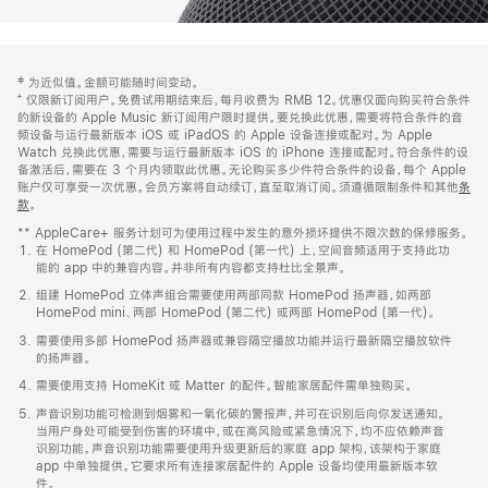
网
脚
‡ 为近似值。金额可能随时间变动。
注
页
⁺ 仅限新订阅用户。免费试用期结束后，每月收费为 RMB 12。优惠仅面向购买符合条件
页
的新设备的 Apple Music 新订阅用户限时提供。要兑换此优惠，需要将符合条件的音
频设备与运行最新版本 iOS 或 iPadOS 的 Apple 设备连接或配对。为 Apple
脚
Watch 兑换此优惠，需要与运行最新版本 iOS 的 iPhone 连接或配对。符合条件的设
备激活后，需要在 3 个月内领取此优惠。无论购买多少件符合条件的设备，每个 Apple
账户仅可享受一次优惠。会员方案将自动续订，直至取消订阅。须遵循限制条件和其他
条
款
。
(在
新
** AppleCare+ 服务计划可为使用过程中发生的意外损坏提供不限次数的保修服务。
窗
在 HomePod (第二代) 和 HomePod (第一代) 上，空间音频适用于支持此功
口
能的 app 中的兼容内容。并非所有内容都支持杜比全景声。
中
打
组建 HomePod 立体声组合需要使用两部同款 HomePod 扬声器，如两部
开)
HomePod mini、两部 HomePod (第二代) 或两部 HomePod (第一代)。
需要使用多部 HomePod 扬声器或兼容隔空播放功能并运行最新隔空播放软件
的扬声器。
需要使用支持 HomeKit 或 Matter 的配件。智能家居配件需单独购买。
声音识别功能可检测到烟雾和一氧化碳的警报声，并可在识别后向你发送通知。
当用户身处可能受到伤害的环境中，或在高风险或紧急情况下，均不应依赖声音
识别功能。声音识别功能需要使用升级更新后的家庭 app 架构，该架构于家庭
app 中单独提供。它要求所有连接家居配件的 Apple 设备均使用最新版本软
件。