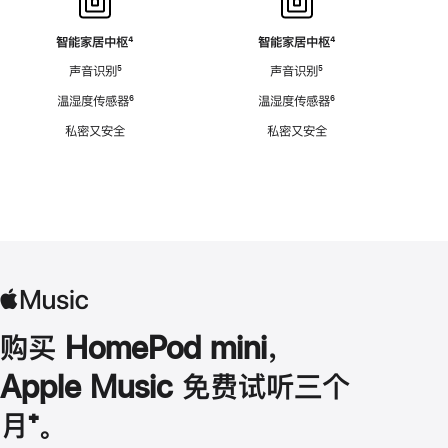
智能家居中枢
脚
⁴
智能家居中枢
脚
⁴
注
注
声音识别
脚
⁵
声音识别
脚
⁵
注
注
温湿度传感器
脚
⁶
温湿度传感器
脚
⁶
注
注
私密又安全
私密又安全
购买 HomePod mini，
Apple Music 免费试听三个
月
脚
⁺。