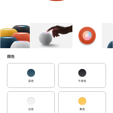
图库
图像
1
图库
图像
2
图库
图像
3
颜色
蓝色
午夜色
白色
黄色