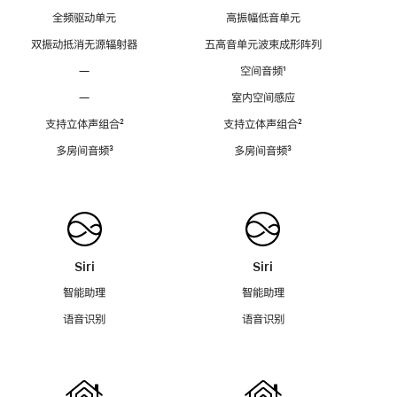
全频驱动单元
高振幅低音单元
双振动抵消无源辐射器
五高音单元波束成形阵列
—
空间音频
脚
¹
注
—
室内空间感应
支持立体声组合
脚
²
支持立体声组合
脚
²
注
注
多房间音频
脚
³
多房间音频
脚
³
注
注
Siri
Siri
智能助理
智能助理
语音识别
语音识别