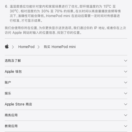
温湿度感应功能针对室内和家居场景进行了优化，即环境温度约为 15ºC 至
30ºC、相对湿度约为 30% 至 70% 的场景。在长时间以高音量播放音频等情
况下，准确性可能会降低。HomePod mini 在启动后需要一定时间对传感器进
行校准，才可显示结果。
我们会使用你所在位置，为你更快显示送货选项。我们通过你的 IP 地址，或者你在上次
访问 Apple 网站时输入的位置信息，找到了你的位置。
HomePod
购买 HomePod mini
Apple
选购及了解
Apple 钱包
账户
娱乐
Apple Store 商店
商务应用
教育应用