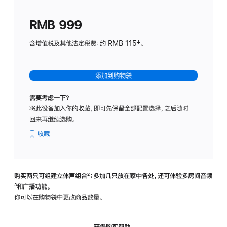
划
(适
RMB 999
用
于
含增值税及其他法定税费：约 RMB 115‡。
HomeP
mini)
添加到购物袋
需要考虑一下？
将此设备加入你的收藏，即可先保留全部配置选择，之后随时
回来再继续选购。
收藏
购买两只可组建立体声组合
脚
²；多加几只放在家中各处，还可体验多‍房‍间音频
脚
³和广播功能。
注
注
你可以在购物袋中更改商品数量。
获得购买帮助，