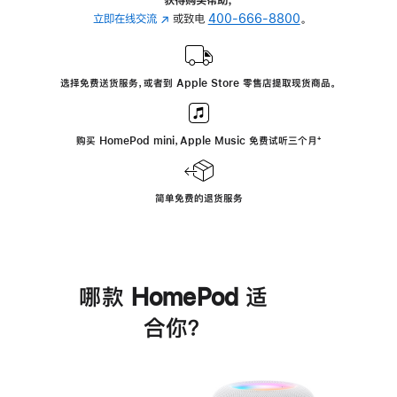
立即在线交流
(在
或致电
400-666-8800
。
新
窗
口
选择免费送货服务，或者到 Apple Store 零售店提取现货商品。
中
打
开)
购买 HomePod mini，Apple Music 免费试听三个月
脚
⁺
注
简单免费的退货服务
哪款 HomePod 适
合你？
进
一
步