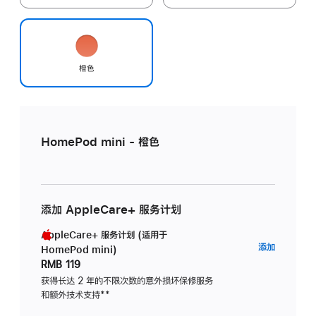
橙色
HomePod mini - 橙色
添加 AppleCare+ 服务计划
AppleCare+ 服务计划 (适用于
AppleC
添加
HomePod mini)
服
RMB 119
务
获得长达 2 年的不限次数的意外损坏保修服务
和额外技术支持
脚
**
计
注