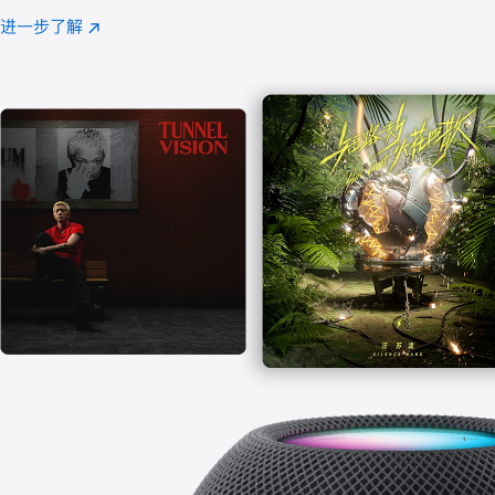
注
进一步了解
Apple
(在
Music
新
窗
口
中
打
开)