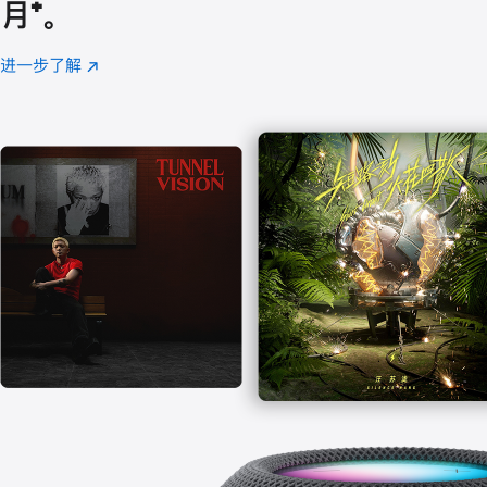
月
脚
⁺。
注
进一步了解
Apple
(在
Music
新
窗
口
中
打
开)