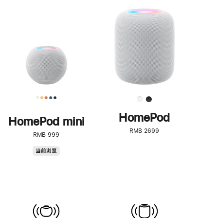
一
步
了
解
HomePod<
HomePod
HomePod mini
RMB 2699
RMB 999
HomePod
当前浏览
mini