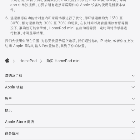
app 中单独提供。它要求所有连接家居配件的 Apple 设备均使用最新版本软
件。
温湿度感应功能针对室内和家居场景进行了优化，即环境温度约为 15ºC 至
30ºC、相对湿度约为 30% 至 70% 的场景。在长时间以高音量播放音频等情
况下，准确性可能会降低。HomePod mini 在启动后需要一定时间对传感器进
行校准，才可显示结果。
我们会使用你所在位置，为你更快显示送货选项。我们通过你的 IP 地址，或者你在上次
访问 Apple 网站时输入的位置信息，找到了你的位置。
HomePod
购买 HomePod mini
Apple
选购及了解
Apple 钱包
账户
娱乐
Apple Store 商店
商务应用