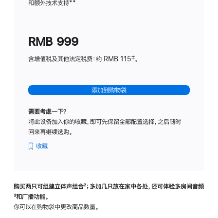
和额外技术支持
脚
**
计
注
划
(适
RMB 999
用
于
含增值税及其他法定税费：约 RMB 115‡。
HomeP
mini)
添加到购物袋
需要考虑一下？
将此设备加入你的收藏，即可先保留全部配置选择，之后随时
回来再继续选购。
收藏
购买两只可组建立体声组合
脚
²；多加几只放在家中各处，还可体验多‍房‍间音频
脚
³和广播功能。
注
注
你可以在购物袋中更改商品数量。