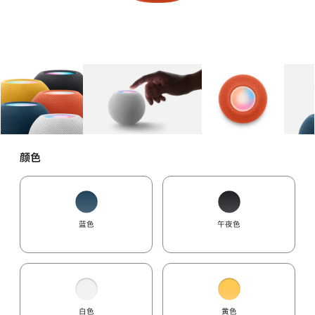
图库
图像
1
图库
图像
2
图库
图像
3
颜色
蓝色
午夜色
白色
黄色