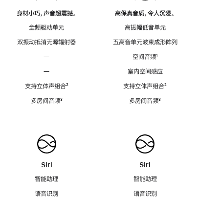
身材小巧，声音超震撼。
高保真音质，令人沉浸。
全频驱动单元
高振幅低音单元
双振动抵消无源辐射器
五高音单元波束成形阵列
—
空间音频
脚
¹
注
—
室内空间感应
支持立体声组合
脚
²
支持立体声组合
脚
²
注
注
多房间音频
脚
³
多房间音频
脚
³
注
注
Siri
Siri
智能助理
智能助理
语音识别
语音识别