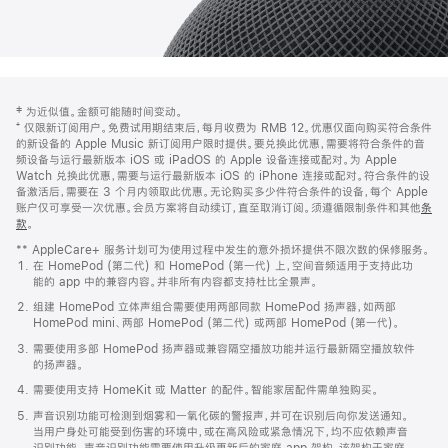
网
脚
‡ 为近似值。金额可能随时间变动。
注
页
⁺ 仅限新订阅用户。免费试用期结束后，每月收费为 RMB 12。优惠仅面向购买符合条件
页
的新设备的 Apple Music 新订阅用户限时提供。要兑换此优惠，需要将符合条件的音
频设备与运行最新版本 iOS 或 iPadOS 的 Apple 设备连接或配对。为 Apple
脚
Watch 兑换此优惠，需要与运行最新版本 iOS 的 iPhone 连接或配对。符合条件的设
备激活后，需要在 3 个月内领取此优惠。无论购买多少件符合条件的设备，每个 Apple
账户仅可享受一次优惠。会员方案将自动续订，直至取消订阅。须遵循限制条件和其他
条
款
。
(在
新
** AppleCare+ 服务计划可为使用过程中发生的意外损坏提供不限次数的保修服务。
窗
在 HomePod (第二代) 和 HomePod (第一代) 上，空间音频适用于支持此功
口
能的 app 中的兼容内容。并非所有内容都支持杜比全景声。
中
打
组建 HomePod 立体声组合需要使用两部同款 HomePod 扬声器，如两部
开)
HomePod mini、两部 HomePod (第二代) 或两部 HomePod (第一代)。
需要使用多部 HomePod 扬声器或兼容隔空播放功能并运行最新隔空播放软件
的扬声器。
需要使用支持 HomeKit 或 Matter 的配件。智能家居配件需单独购买。
声音识别功能可检测到烟雾和一氧化碳的警报声，并可在识别后向你发送通知。
当用户身处可能受到伤害的环境中，或在高风险或紧急情况下，均不应依赖声音
识别功能。声音识别功能需要使用升级更新后的家庭 app 架构，该架构于家庭