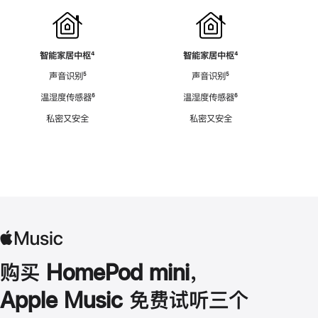
智能家居中枢
脚
⁴
智能家居中枢
脚
⁴
注
注
声音识别
脚
⁵
声音识别
脚
⁵
注
注
温湿度传感器
脚
⁶
温湿度传感器
脚
⁶
注
注
私密又安全
私密又安全
购买 HomePod mini，
Apple Music 免费试听三个