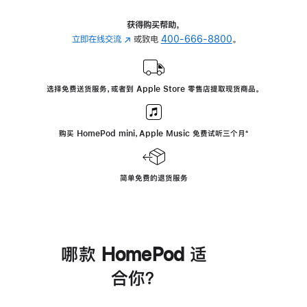
获得购买帮助，
立即在线交流
(在
或致电
400-666-8800
。
新
窗
口
选择免费送货服务，或者到 Apple Store 零售店提取现货商品。
中
打
开)
购买 HomePod mini，Apple Music 免费试听三个月
脚
⁺
注
简单免费的退货服务
哪款 HomePod 适
合你？
进