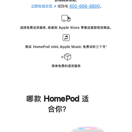
立即在线交流
(在
或致电
400-666-8800
。
新
窗
口
选择免费送货服务，或者到 Apple Store 零售店提取现货商品。
中
打
开)
购买 HomePod mini，Apple Music 免费试听三个月
脚
⁺
注
简单免费的退货服务
哪款 HomePod 适
合你？
进
一
步