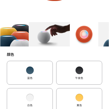
图库
图像
1
图库
图像
2
图库
图像
3
颜色
蓝色
午夜色
白色
黄色