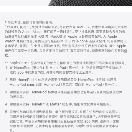
网
脚
‡ 为近似值。金额可能随时间变动。
注
页
⁺ 仅限新订阅用户。免费试用期结束后，每月收费为 RMB 12。优惠仅面向购买符合条件
页
的新设备的 Apple Music 新订阅用户限时提供。要兑换此优惠，需要将符合条件的音
频设备与运行最新版本 iOS 或 iPadOS 的 Apple 设备连接或配对。为 Apple
脚
Watch 兑换此优惠，需要与运行最新版本 iOS 的 iPhone 连接或配对。符合条件的设
备激活后，需要在 3 个月内领取此优惠。无论购买多少件符合条件的设备，每个 Apple
账户仅可享受一次优惠。会员方案将自动续订，直至取消订阅。须遵循限制条件和其他
条
款
。
(在
新
** AppleCare+ 服务计划可为使用过程中发生的意外损坏提供不限次数的保修服务。
窗
在 HomePod (第二代) 和 HomePod (第一代) 上，空间音频适用于支持此功
口
能的 app 中的兼容内容。并非所有内容都支持杜比全景声。
中
打
组建 HomePod 立体声组合需要使用两部同款 HomePod 扬声器，如两部
开)
HomePod mini、两部 HomePod (第二代) 或两部 HomePod (第一代)。
需要使用多部 HomePod 扬声器或兼容隔空播放功能并运行最新隔空播放软件
的扬声器。
需要使用支持 HomeKit 或 Matter 的配件。智能家居配件需单独购买。
声音识别功能可检测到烟雾和一氧化碳的警报声，并可在识别后向你发送通知。
当用户身处可能受到伤害的环境中，或在高风险或紧急情况下，均不应依赖声音
识别功能。声音识别功能需要使用升级更新后的家庭 app 架构，该架构于家庭
app 中单独提供。它要求所有连接家居配件的 Apple 设备均使用最新版本软
件。