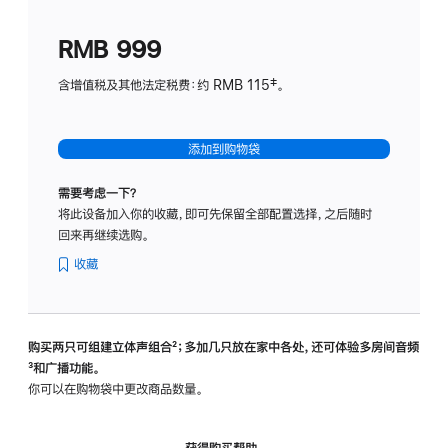
划
(适
RMB 999
用
于
含增值税及其他法定税费：约 RMB 115‡。
HomeP
mini)
添加到购物袋
需要考虑一下？
将此设备加入你的收藏，即可先保留全部配置选择，之后随时
回来再继续选购。
收藏
购买两只可组建立体声组合
脚
²；多加几只放在家中各处，还可体验多‍房‍间音频
脚
³和广播功能。
注
注
你可以在购物袋中更改商品数量。
获得购买帮助，