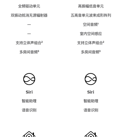
全频驱动单元
高振幅低音单元
双振动抵消无源辐射器
五高音单元波束成形阵列
—
空间音频
脚
¹
注
—
室内空间感应
支持立体声组合
脚
²
支持立体声组合
脚
²
注
注
多房间音频
脚
³
多房间音频
脚
³
注
注
Siri
Siri
智能助理
智能助理
语音识别
语音识别