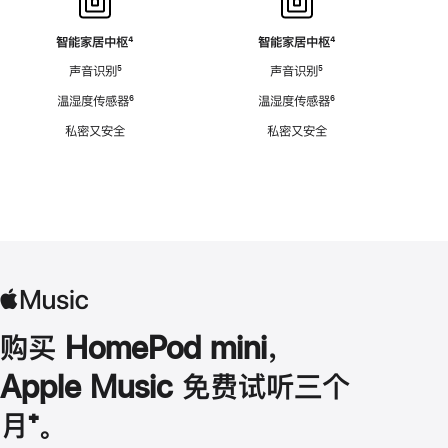
智能家居中枢
脚
⁴
智能家居中枢
脚
⁴
注
注
声音识别
脚
⁵
声音识别
脚
⁵
注
注
温湿度传感器
脚
⁶
温湿度传感器
脚
⁶
注
注
私密又安全
私密又安全
购买 HomePod mini，
Apple Music 免费试听三个
月
脚
⁺。