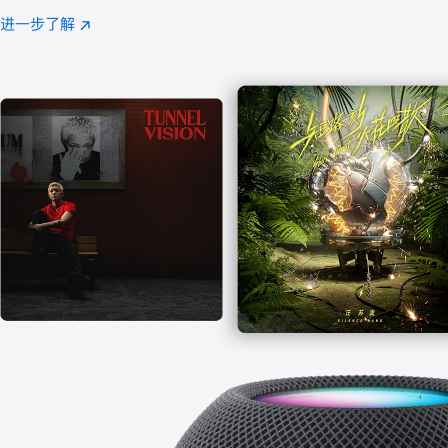
注
进一步了解
Apple
(在
Music
新
窗
口
中
打
开)