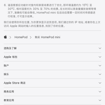
温湿度感应功能针对室内和家居场景进行了优化，即环境温度约为 15ºC 至
30ºC、相对湿度约为 30% 至 70% 的场景。在长时间以高音量播放音频等情
况下，准确性可能会降低。HomePod mini 在启动后需要一定时间对传感器进
行校准，才可显示结果。
我们会使用你所在位置，为你更快显示送货选项。我们通过你的 IP 地址，或者你在上次
访问 Apple 网站时输入的位置信息，找到了你的位置。
HomePod
购买 HomePod mini
Apple
选购及了解
Apple 钱包
账户
娱乐
Apple Store 商店
商务应用
教育应用