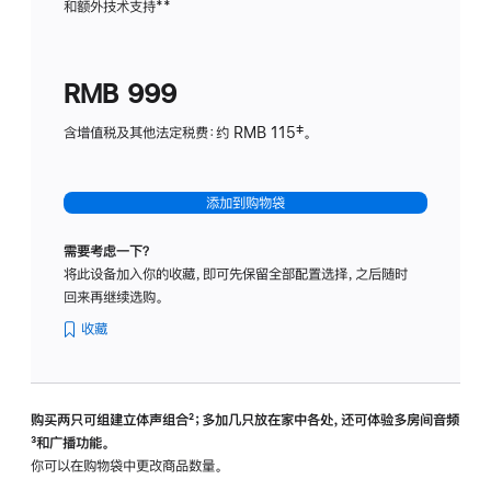
和额外技术支持
脚
**
计
注
划
(适
RMB 999
用
于
含增值税及其他法定税费：约 RMB 115‡。
HomeP
mini)
添加到购物袋
需要考虑一下？
将此设备加入你的收藏，即可先保留全部配置选择，之后随时
回来再继续选购。
收藏
购买两只可组建立体声组合
脚
²；多加几只放在家中各处，还可体验多‍房‍间音频
脚
³和广播功能。
注
注
你可以在购物袋中更改商品数量。