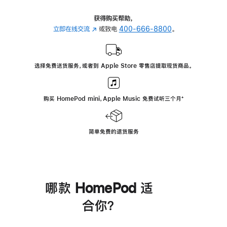
获得购买帮助，
立即在线交流
(在
或致电
400-666-8800
。
新
窗
口
选择免费送货服务，或者到 Apple Store 零售店提取现货商品。
中
打
开)
购买 HomePod mini，Apple Music 免费试听三个月
脚
⁺
注
简单免费的退货服务
哪款 HomePod 适
合你？
进