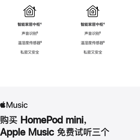
智能家居中枢
脚
⁴
智能家居中枢
脚
⁴
注
注
声音识别
脚
⁵
声音识别
脚
⁵
注
注
温湿度传感器
脚
⁶
温湿度传感器
脚
⁶
注
注
私密又安全
私密又安全
购买 HomePod mini，
Apple Music 免费试听三个