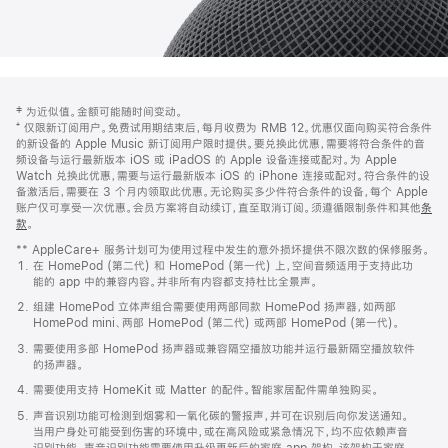
网
脚
‡ 为近似值。金额可能随时间变动。
注
页
⁺ 仅限新订阅用户。免费试用期结束后，每月收费为 RMB 12。优惠仅面向购买符合条件
页
的新设备的 Apple Music 新订阅用户限时提供。要兑换此优惠，需要将符合条件的音
频设备与运行最新版本 iOS 或 iPadOS 的 Apple 设备连接或配对。为 Apple
脚
Watch 兑换此优惠，需要与运行最新版本 iOS 的 iPhone 连接或配对。符合条件的设
备激活后，需要在 3 个月内领取此优惠。无论购买多少件符合条件的设备，每个 Apple
账户仅可享受一次优惠。会员方案将自动续订，直至取消订阅。须遵循限制条件和其他
条
款
。
(在
新
** AppleCare+ 服务计划可为使用过程中发生的意外损坏提供不限次数的保修服务。
窗
在 HomePod (第二代) 和 HomePod (第一代) 上，空间音频适用于支持此功
口
能的 app 中的兼容内容。并非所有内容都支持杜比全景声。
中
打
组建 HomePod 立体声组合需要使用两部同款 HomePod 扬声器，如两部
开)
HomePod mini、两部 HomePod (第二代) 或两部 HomePod (第一代)。
需要使用多部 HomePod 扬声器或兼容隔空播放功能并运行最新隔空播放软件
的扬声器。
需要使用支持 HomeKit 或 Matter 的配件。智能家居配件需单独购买。
声音识别功能可检测到烟雾和一氧化碳的警报声，并可在识别后向你发送通知。
当用户身处可能受到伤害的环境中，或在高风险或紧急情况下，均不应依赖声音
识别功能。声音识别功能需要使用升级更新后的家庭 app 架构，该架构于家庭