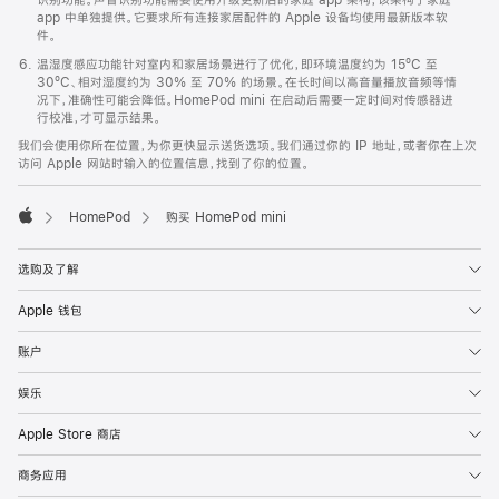
app 中单独提供。它要求所有连接家居配件的 Apple 设备均使用最新版本软
件。
温湿度感应功能针对室内和家居场景进行了优化，即环境温度约为 15ºC 至
30ºC、相对湿度约为 30% 至 70% 的场景。在长时间以高音量播放音频等情
况下，准确性可能会降低。HomePod mini 在启动后需要一定时间对传感器进
行校准，才可显示结果。
我们会使用你所在位置，为你更快显示送货选项。我们通过你的 IP 地址，或者你在上次
访问 Apple 网站时输入的位置信息，找到了你的位置。
HomePod
购买 HomePod mini
Apple
选购及了解
Apple 钱包
账户
娱乐
Apple Store 商店
商务应用