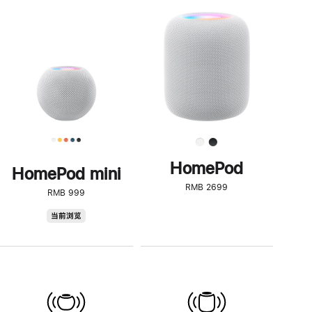
一
步
了
解
HomePod<
HomePod
HomePod mini
RMB 2699
RMB 999
HomePod
当前浏览
mini