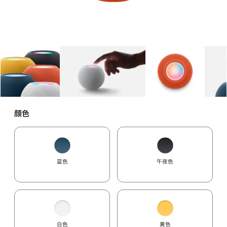
图库
图像
1
图库
图像
2
图库
图像
3
颜色
蓝色
午夜色
白色
黄色