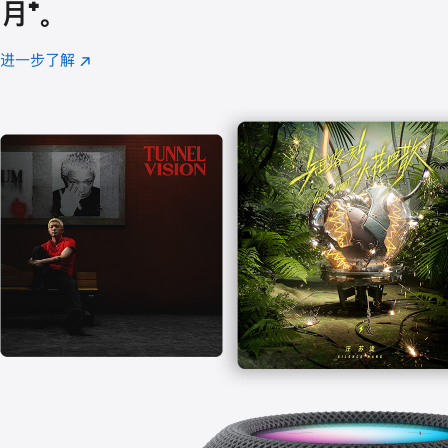
月
脚
⁺。
注
进一步了解
Apple
(在
Music
新
窗
口
中
打
开)