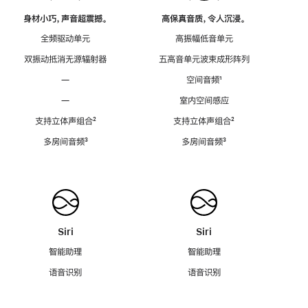
身材小巧，声音超震撼。
高保真音质，令人沉浸。
全频驱动单元
高振幅低音单元
双振动抵消无源辐射器
五高音单元波束成形阵列
—
空间音频
脚
¹
注
—
室内空间感应
支持立体声组合
脚
²
支持立体声组合
脚
²
注
注
多房间音频
脚
³
多房间音频
脚
³
注
注
Siri
Siri
智能助理
智能助理
语音识别
语音识别