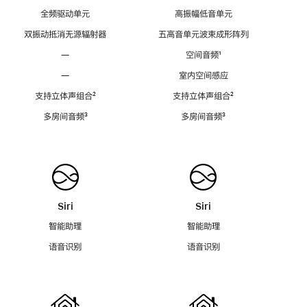
全频驱动单元
高振幅低音单元
双振动抵消无源辐射器
五高音单元波束成形阵列
—
空间音频
脚
¹
注
—
室内空间感应
支持立体声组合
脚
²
支持立体声组合
脚
²
注
注
多房间音频
脚
³
多房间音频
脚
³
注
注
Siri
Siri
智能助理
智能助理
语音识别
语音识别