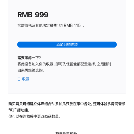
划
(适
RMB 999
用
于
含增值税及其他法定税费：约 RMB 115‡。
HomeP
mini)
添加到购物袋
需要考虑一下？
将此设备加入你的收藏，即可先保留全部配置选择，之后随时
回来再继续选购。
收藏
购买两只可组建立体声组合
脚
²；多加几只放在家中各处，还可体验多‍房‍间音频
脚
³和广播功能。
注
注
你可以在购物袋中更改商品数量。
获得购买帮助，