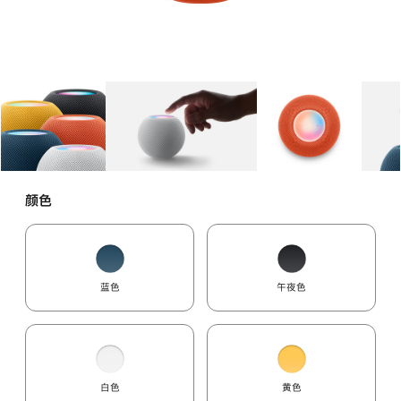
图库
图像
1
图库
图像
2
图库
图像
3
颜色
蓝色
午夜色
白色
黄色