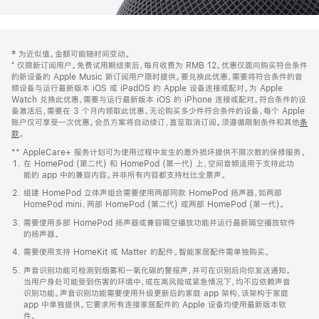
网
脚
‡ 为近似值。金额可能随时间变动。
注
页
⁺ 仅限新订阅用户。免费试用期结束后，每月收费为 RMB 12。优惠仅面向购买符合条件
页
的新设备的 Apple Music 新订阅用户限时提供。要兑换此优惠，需要将符合条件的音
频设备与运行最新版本 iOS 或 iPadOS 的 Apple 设备连接或配对。为 Apple
脚
Watch 兑换此优惠，需要与运行最新版本 iOS 的 iPhone 连接或配对。符合条件的设
备激活后，需要在 3 个月内领取此优惠。无论购买多少件符合条件的设备，每个 Apple
账户仅可享受一次优惠。会员方案将自动续订，直至取消订阅。须遵循限制条件和其他
条
款
。
(在
新
** AppleCare+ 服务计划可为使用过程中发生的意外损坏提供不限次数的保修服务。
窗
在 HomePod (第二代) 和 HomePod (第一代) 上，空间音频适用于支持此功
口
能的 app 中的兼容内容。并非所有内容都支持杜比全景声。
中
打
组建 HomePod 立体声组合需要使用两部同款 HomePod 扬声器，如两部
开)
HomePod mini、两部 HomePod (第二代) 或两部 HomePod (第一代)。
需要使用多部 HomePod 扬声器或兼容隔空播放功能并运行最新隔空播放软件
的扬声器。
需要使用支持 HomeKit 或 Matter 的配件。智能家居配件需单独购买。
声音识别功能可检测到烟雾和一氧化碳的警报声，并可在识别后向你发送通知。
当用户身处可能受到伤害的环境中，或在高风险或紧急情况下，均不应依赖声音
识别功能。声音识别功能需要使用升级更新后的家庭 app 架构，该架构于家庭
app 中单独提供。它要求所有连接家居配件的 Apple 设备均使用最新版本软
件。