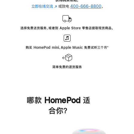
立即在线交流
(在
或致电
400-666-8800
。
新
窗
口
选择免费送货服务，或者到 Apple Store 零售店提取现货商品。
中
打
开)
购买 HomePod mini，Apple Music 免费试听三个月
脚
⁺
注
简单免费的退货服务
哪款 HomePod 适
合你？
进
一
步