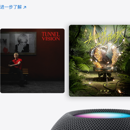
注
进一步了解
Apple
(在
Music
新
窗
口
中
打
开)