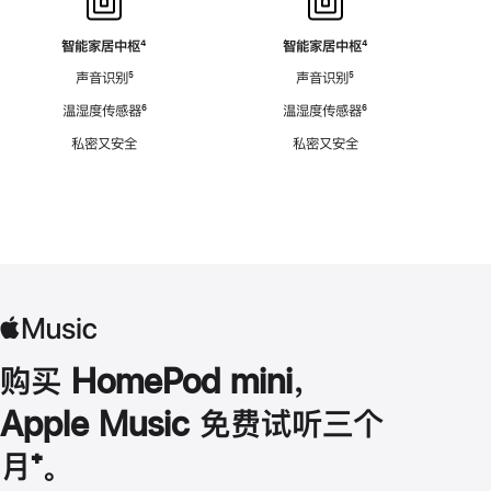
智能家居中枢
脚
⁴
智能家居中枢
脚
⁴
注
注
声音识别
脚
⁵
声音识别
脚
⁵
注
注
温湿度传感器
脚
⁶
温湿度传感器
脚
⁶
注
注
私密又安全
私密又安全
购买 HomePod mini，
Apple Music 免费试听三个
月
脚
⁺。