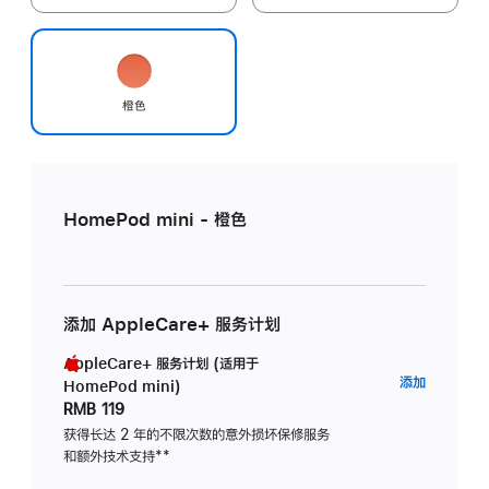
橙色
HomePod mini - 橙色
添加 AppleCare+ 服务计划
AppleCare+ 服务计划 (适用于
AppleC
添加
HomePod mini)
服
RMB 119
务
获得长达 2 年的不限次数的意外损坏保修服务
和额外技术支持
脚
**
计
注