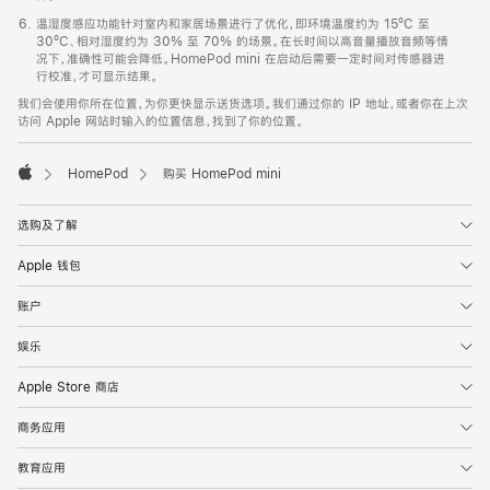
温湿度感应功能针对室内和家居场景进行了优化，即环境温度约为 15ºC 至
30ºC、相对湿度约为 30% 至 70% 的场景。在长时间以高音量播放音频等情
况下，准确性可能会降低。HomePod mini 在启动后需要一定时间对传感器进
行校准，才可显示结果。
我们会使用你所在位置，为你更快显示送货选项。我们通过你的 IP 地址，或者你在上次
访问 Apple 网站时输入的位置信息，找到了你的位置。
HomePod
购买 HomePod mini
Apple
选购及了解
Apple 钱包
账户
娱乐
Apple Store 商店
商务应用
教育应用