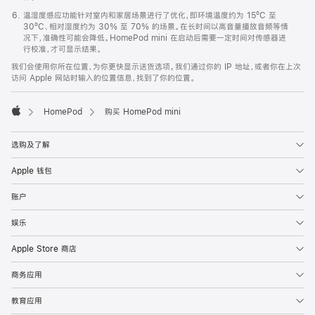
温湿度感应功能针对室内和家居场景进行了优化，即环境温度约为 15ºC 至
30ºC、相对湿度约为 30% 至 70% 的场景。在长时间以高音量播放音频等情
况下，准确性可能会降低。HomePod mini 在启动后需要一定时间对传感器进
行校准，才可显示结果。
我们会使用你所在位置，为你更快显示送货选项。我们通过你的 IP 地址，或者你在上次
访问 Apple 网站时输入的位置信息，找到了你的位置。
HomePod
购买 HomePod mini
Apple
选购及了解
Apple 钱包
账户
娱乐
Apple Store 商店
商务应用
教育应用