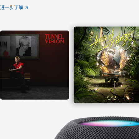
注
进一步了解
Apple
(在
Music
新
窗
口
中
打
开)