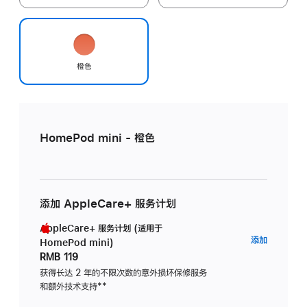
橙色
HomePod mini - 橙色
添加 AppleCare+ 服务计划
AppleCare+ 服务计划 (适用于
AppleC
添加
HomePod mini)
服
RMB 119
务
获得长达 2 年的不限次数的意外损坏保修服务
和额外技术支持
脚
**
计
注