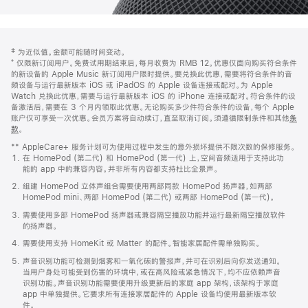
网
脚
‡ 为近似值。金额可能随时间变动。
注
页
⁺ 仅限新订阅用户。免费试用期结束后，每月收费为 RMB 12。优惠仅面向购买符合条件
页
的新设备的 Apple Music 新订阅用户限时提供。要兑换此优惠，需要将符合条件的音
频设备与运行最新版本 iOS 或 iPadOS 的 Apple 设备连接或配对。为 Apple
脚
Watch 兑换此优惠，需要与运行最新版本 iOS 的 iPhone 连接或配对。符合条件的设
备激活后，需要在 3 个月内领取此优惠。无论购买多少件符合条件的设备，每个 Apple
账户仅可享受一次优惠。会员方案将自动续订，直至取消订阅。须遵循限制条件和其他
条
款
。
(在
新
** AppleCare+ 服务计划可为使用过程中发生的意外损坏提供不限次数的保修服务。
窗
在 HomePod (第二代) 和 HomePod (第一代) 上，空间音频适用于支持此功
口
能的 app 中的兼容内容。并非所有内容都支持杜比全景声。
中
打
组建 HomePod 立体声组合需要使用两部同款 HomePod 扬声器，如两部
开)
HomePod mini、两部 HomePod (第二代) 或两部 HomePod (第一代)。
需要使用多部 HomePod 扬声器或兼容隔空播放功能并运行最新隔空播放软件
的扬声器。
需要使用支持 HomeKit 或 Matter 的配件。智能家居配件需单独购买。
声音识别功能可检测到烟雾和一氧化碳的警报声，并可在识别后向你发送通知。
当用户身处可能受到伤害的环境中，或在高风险或紧急情况下，均不应依赖声音
识别功能。声音识别功能需要使用升级更新后的家庭 app 架构，该架构于家庭
app 中单独提供。它要求所有连接家居配件的 Apple 设备均使用最新版本软
件。