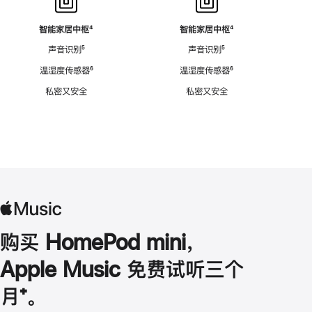
智能家居中枢
脚
⁴
智能家居中枢
脚
⁴
注
注
声音识别
脚
⁵
声音识别
脚
⁵
注
注
温湿度传感器
脚
⁶
温湿度传感器
脚
⁶
注
注
私密又安全
私密又安全
购买 HomePod mini，
Apple Music 免费试听三个
月
脚
⁺。