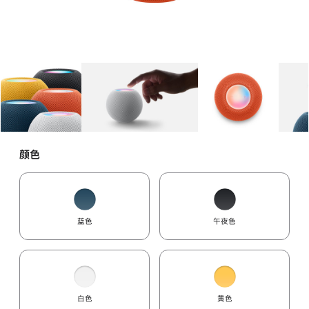
图库
图像
1
图库
图像
2
图库
图像
3
颜色
蓝色
午夜色
白色
黄色