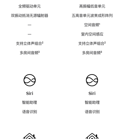
全频驱动单元
高振幅低音单元
双振动抵消无源辐射器
五高音单元波束成形阵列
—
空间音频
脚
¹
注
—
室内空间感应
支持立体声组合
脚
²
支持立体声组合
脚
²
注
注
多房间音频
脚
³
多房间音频
脚
³
注
注
Siri
Siri
智能助理
智能助理
语音识别
语音识别