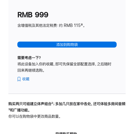
划
(适
RMB 999
用
于
含增值税及其他法定税费：约 RMB 115‡。
HomeP
mini)
添加到购物袋
需要考虑一下？
将此设备加入你的收藏，即可先保留全部配置选择，之后随时
回来再继续选购。
收藏
购买两只可组建立体声组合
脚
²；多加几只放在家中各处，还可体验多‍房‍间音频
脚
³和广播功能。
注
注
你可以在购物袋中更改商品数量。
获得购买帮助，