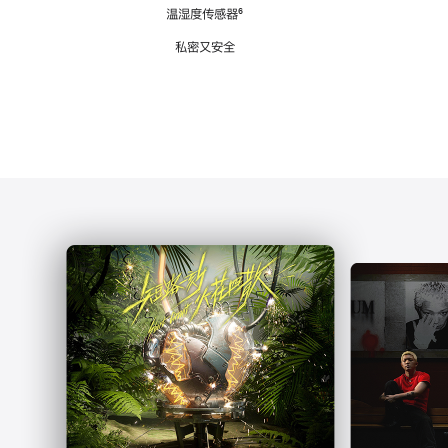
注
温湿度传感器
脚
⁶
注
私密又安全