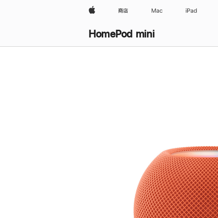
Apple
商店
Mac
iPad
HomePod mini
购
买
HomePod mini