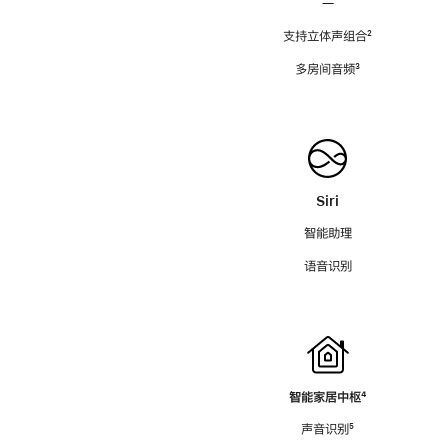
—
支持立体声组合
脚
²
注
多房间音频
脚
³
注
Siri
智能助理
语音识别
智能家居中枢
脚
⁴
注
声音识别
脚
⁵