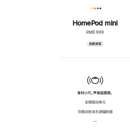
HomePod mini
RMB 999
HomePod
当前浏览
mini
身材小巧，声音超震撼。
全频驱动单元
双振动抵消无源辐射器
—