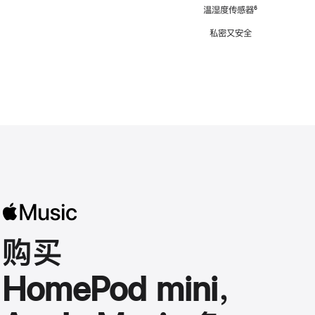
注
温湿度传感器
脚
⁶
注
私密又安全
购买
HomePod mini，