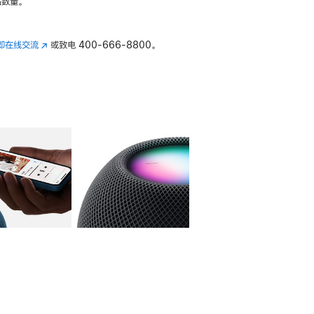
数量。
即在线交流
(在
或致电
400-666-8800。
新
窗
口
中
打
开)
库
图像
4
图库
图像
5