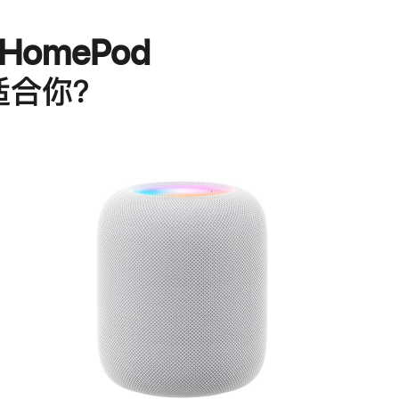
HomePod
适合你？
进
一
步
了
解
HomePod<