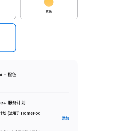
黄色
i - 橙色
re+ 服务计划
务计划 (适用于 HomePod
AppleCare+
添加
服