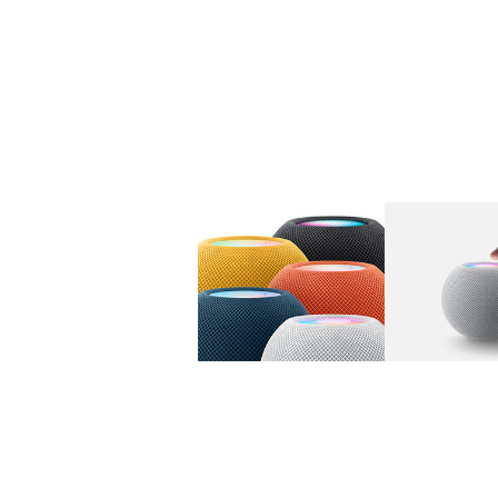
图库
图像
1