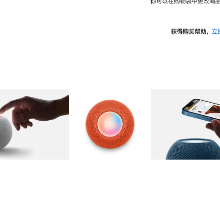
你可以在购物袋中更改商品
获得购买帮助，
立
图库
图像
2
图库
图像
3
图