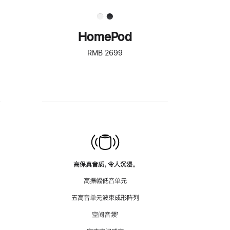
HomePod
RMB 2699
高保真音质，令人沉浸。
高振幅低音单元
五高音单元波束成形阵列
空间音频
脚
¹
注