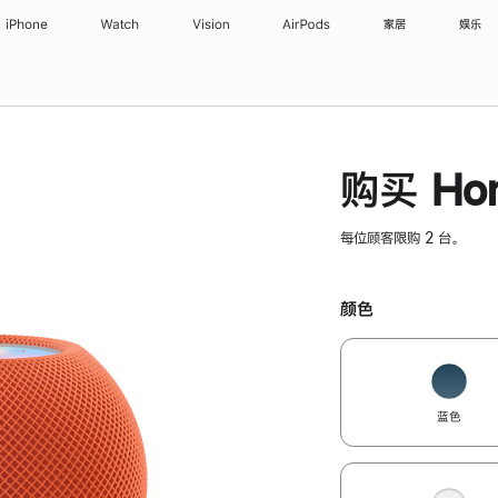
iPhone
Watch
Vision
AirPods
家居
娱乐
购买 Hom
每位顾客限购 2 台。
颜色
蓝色