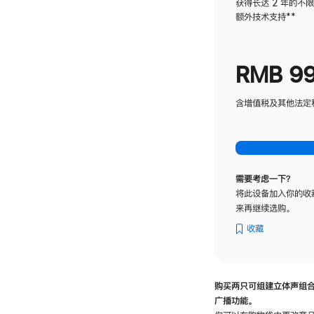
获得长达 2 年的不
额外技术支持
脚
**
注
RMB 9
含增值税及其他法定税费
需要考虑一下？
将此设备加入你的收
来再继续选购。
收藏
购买两只可组建立体声组
广播功能。