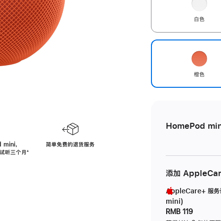
白色
橙色
HomePod min
 mini，
简单免费的退货服务
免费试听三个月
脚
⁺
注
添加 AppleCa
AppleCare+ 服
mini)
RMB 119