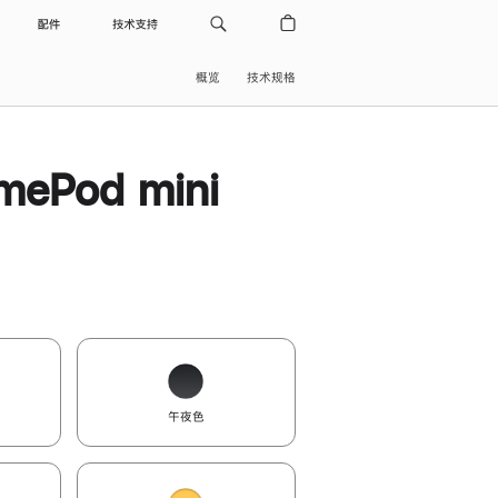
配件
技术支持
概览
技术规格
ePod mini
午夜色