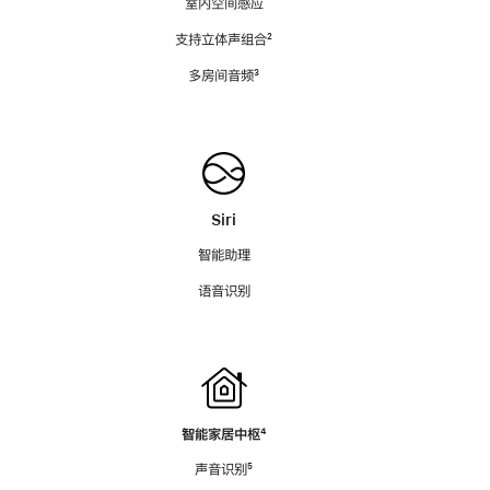
室内空间感应
支持立体声组合
脚
²
注
多房间音频
脚
³
注
Siri
智能助理
语音识别
智能家居中枢
脚
⁴
注
声音识别
脚
⁵