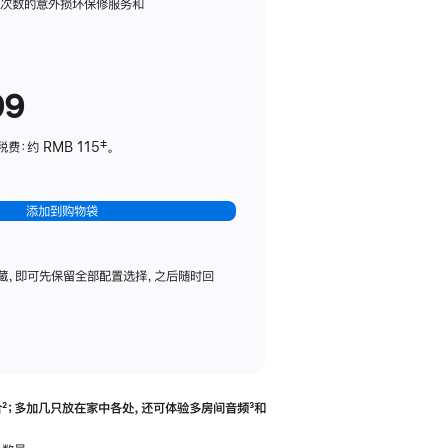
务
限次数的意外损坏保修服务和
计
划
(适
99
用
于
：约 RMB 115‡。
HomePod
mini)
添加到购物袋
藏，即可先保留全部配置选择，之后随时回
合
脚
²；多加几只放在家中各处，还可体验多‍房‍间音频
脚
³和
注
注