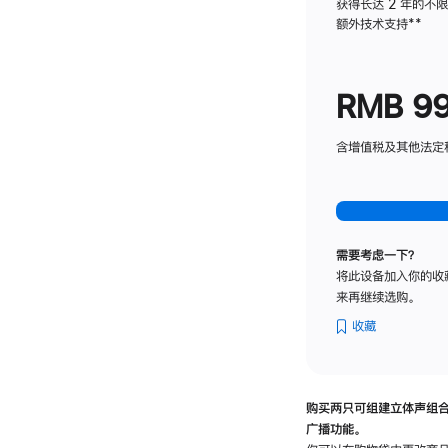
获得长达 2 年的不
额外技术支持
脚
**
注
RMB 9
含增值税及其他法定税费
需要考虑一下？
将此设备加入你的收
来再继续选购。
收藏
购买两只可组建立体声组
广播功能。