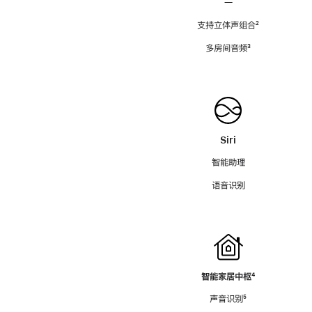
—
支持立体声组合
脚
²
注
多房间音频
脚
³
注
Siri
智能助理
语音识别
智能家居中枢
脚
⁴
注
声音识别
脚
⁵