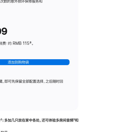
务
限次数的意外损坏保修服务和
计
划
(适
99
用
于
：约 RMB 115‡。
HomePod
mini)
添加到购物袋
藏，即可先保留全部配置选择，之后随时回
合
脚
²；多加几只放在家中各处，还可体验多‍房‍间音频
脚
³和
注
注