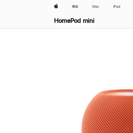
Apple
商店
Mac
iPad
HomePod mini
购
买
HomePod mini