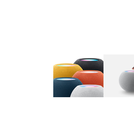
图库
图像
1