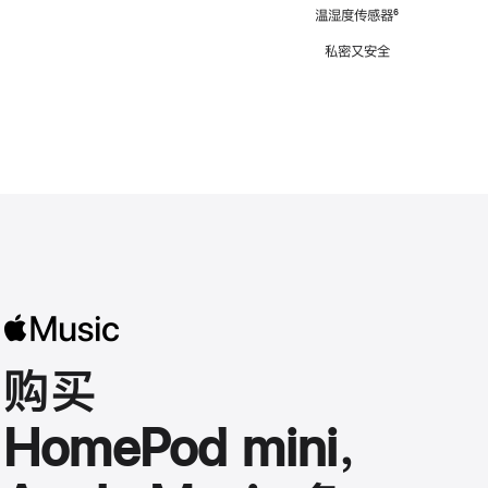
注
温湿度传感器
脚
⁶
注
私密又安全
购买
HomePod mini，