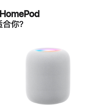
HomePod
适合你？
进
一
步
了
解
HomePod<