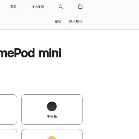
配件
技术支持
概览
技术规格
ePod mini
午夜色