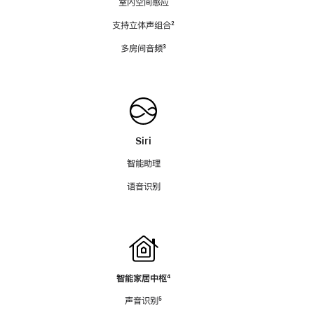
室内空间感应
支持立体声组合
脚
²
注
多房间音频
脚
³
注
Siri
智能助理
语音识别
智能家居中枢
脚
⁴
注
声音识别
脚
⁵