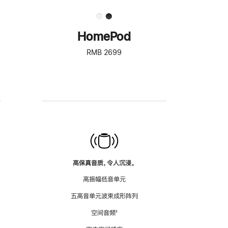
HomePod
RMB 2699
高保真音质，令人沉浸。
高振幅低音单元
五高音单元波束成形阵列
空间音频
脚
¹
注