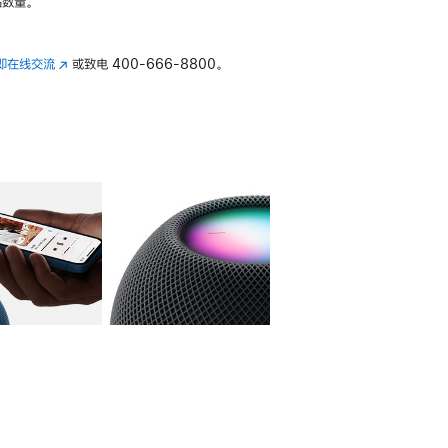
数量。
即在线交流
(在
或致电
400-666-8800。
新
窗
口
中
打
开)
库
图像
4
图库
图像
5