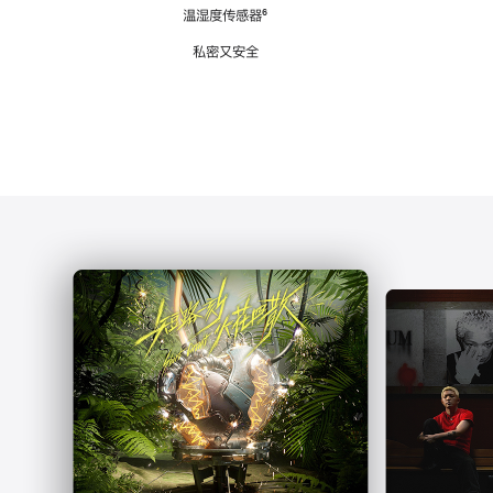
注
温湿度传感器
脚
⁶
注
私密又安全