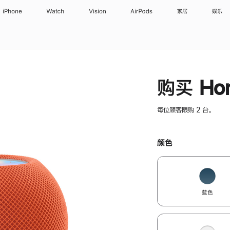
iPhone
Watch
Vision
AirPods
家居
娱乐
购买 Hom
每位顾客限购 2 台。
颜色
蓝色