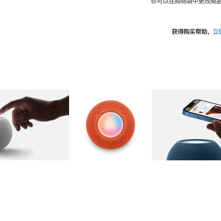
你可以在购物袋中更改商品
获得购买帮助，
立
图库
图像
2
图库
图像
3
图