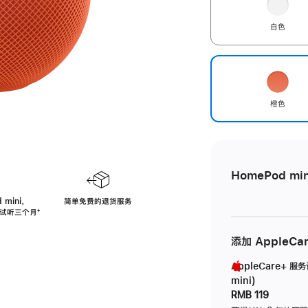
白色
橙色
HomePod min
 mini，
简单免费的退货服务
免费试听三个月
脚
⁺
注
添加 AppleCa
AppleCare+ 服
mini)
RMB 119