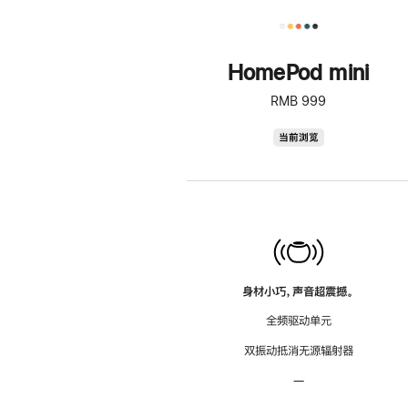
HomePod mini
RMB 999
HomePod
当前浏览
mini
身材小巧，声音超震撼。
全频驱动单元
双振动抵消无源辐射器
—