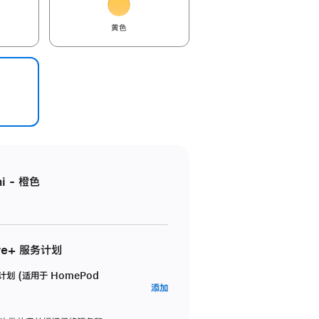
黄色
i - 橙色
re+ 服务计划
务计划 (适用于 HomePod
AppleCare+
添加
服