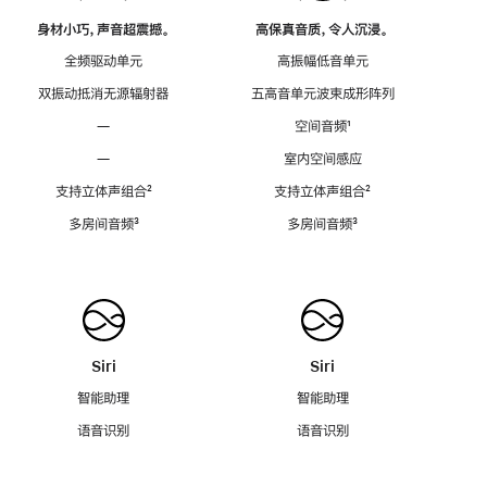
身材小巧，声音超震撼。
高保真音质，令人沉浸。
全频驱动单元
高振幅低音单元
双振动抵消无源辐射器
五高音单元波束成形阵列
—
空间音频
脚
¹
注
—
室内空间感应
支持立体声组合
脚
²
支持立体声组合
脚
²
注
注
多房间音频
脚
³
多房间音频
脚
³
注
注
Siri
Siri
智能助理
智能助理
语音识别
语音识别