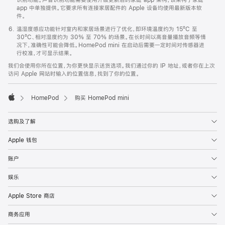
app 中单独提供。它要求所有连接家居配件的 Apple 设备均使用最新版本软
件。
温湿度感应功能针对室内和家居场景进行了优化，即环境温度约为 15ºC 至
30ºC、相对湿度约为 30% 至 70% 的场景。在长时间以高音量播放音频等情
况下，准确性可能会降低。HomePod mini 在启动后需要一定时间对传感器进
行校准，才可显示结果。
我们会使用你所在位置，为你更快显示送货选项。我们通过你的 IP 地址，或者你在上次
访问 Apple 网站时输入的位置信息，找到了你的位置。
HomePod
购买 HomePod mini
Apple
选购及了解
Apple 钱包
账户
娱乐
Apple Store 商店
商务应用