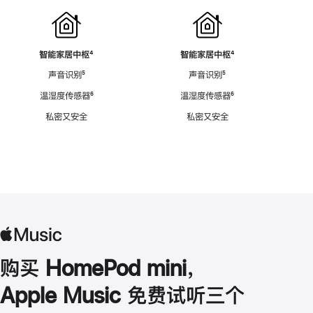
智能家居中枢
脚
⁴
智能家居中枢
脚
⁴
注
注
声音识别
脚
⁵
声音识别
脚
⁵
注
注
温湿度传感器
脚
⁶
温湿度传感器
脚
⁶
注
注
私密又安全
私密又安全
购买 HomePod mini，
Apple Music 免费试听三个