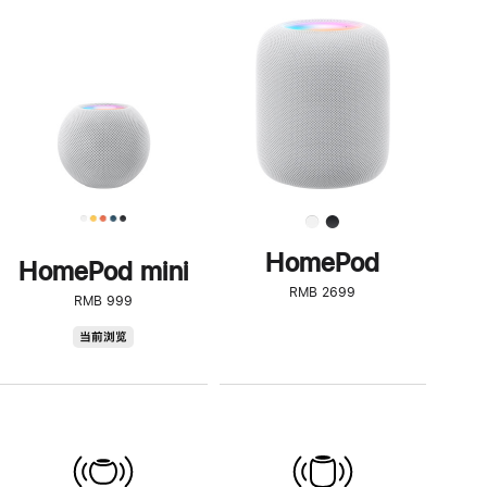
一
步
了
解
HomePod<
HomePod
HomePod mini
RMB 2699
RMB 999
HomePod
当前浏览
mini