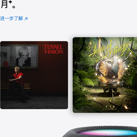
月
脚
⁺。
注
进一步了解
Apple
(在
Music
新
窗
口
中
打
开)