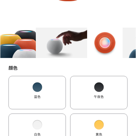
图库
图像
1
图库
图像
2
图库
图像
3
颜色
蓝色
午夜色
白色
黄色