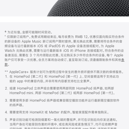
网
脚
‡ 为近似值。金额可能随时间变动。
注
页
⁺ 仅限新订阅用户。免费试用期结束后，每月收费为 RMB 12。优惠仅面向购买符合条件
页
的新设备的 Apple Music 新订阅用户限时提供。要兑换此优惠，需要将符合条件的音
频设备与运行最新版本 iOS 或 iPadOS 的 Apple 设备连接或配对。为 Apple
脚
Watch 兑换此优惠，需要与运行最新版本 iOS 的 iPhone 连接或配对。符合条件的设
备激活后，需要在 3 个月内领取此优惠。无论购买多少件符合条件的设备，每个 Apple
账户仅可享受一次优惠。会员方案将自动续订，直至取消订阅。须遵循限制条件和其他
条
款
。
(在
新
** AppleCare+ 服务计划可为使用过程中发生的意外损坏提供不限次数的保修服务。
窗
在 HomePod (第二代) 和 HomePod (第一代) 上，空间音频适用于支持此功
口
能的 app 中的兼容内容。并非所有内容都支持杜比全景声。
中
打
组建 HomePod 立体声组合需要使用两部同款 HomePod 扬声器，如两部
开)
HomePod mini、两部 HomePod (第二代) 或两部 HomePod (第一代)。
需要使用多部 HomePod 扬声器或兼容隔空播放功能并运行最新隔空播放软件
的扬声器。
需要使用支持 HomeKit 或 Matter 的配件。智能家居配件需单独购买。
声音识别功能可检测到烟雾和一氧化碳的警报声，并可在识别后向你发送通知。
当用户身处可能受到伤害的环境中，或在高风险或紧急情况下，均不应依赖声音
识别功能。声音识别功能需要使用升级更新后的家庭 app 架构，该架构于家庭