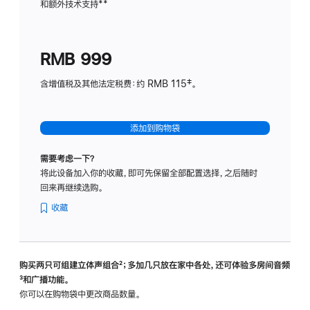
和额外技术支持
脚
**
计
注
划
(适
RMB 999
用
于
含增值税及其他法定税费：约 RMB 115‡。
HomeP
mini)
添加到购物袋
需要考虑一下？
将此设备加入你的收藏，即可先保留全部配置选择，之后随时
回来再继续选购。
收藏
购买两只可组建立体声组合
脚
²；多加几只放在家中各处，还可体验多‍房‍间音频
脚
³和广播功能。
注
注
你可以在购物袋中更改商品数量。