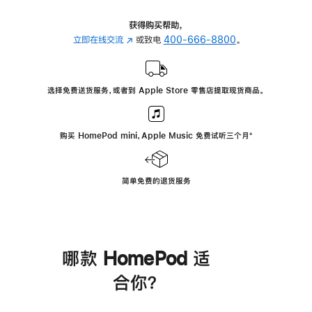
获得购买帮助，
立即在线交流
(在
或致电
400-666-8800
。
新
窗
口
选择免费送货服务，或者到 Apple Store 零售店提取现货商品。
中
打
开)
购买 HomePod mini，Apple Music 免费试听三个月
脚
⁺
注
简单免费的退货服务
哪款 HomePod 适
合你？
进