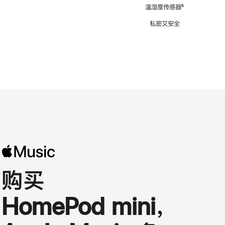
注
温湿度传感器
脚
⁶
注
私密又安全
购买
HomePod mini，