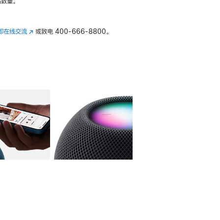
数量。
即在线交流
(在
或致电
400-666-8800。
新
窗
口
中
打
开)
库
图像
4
图库
图像
5