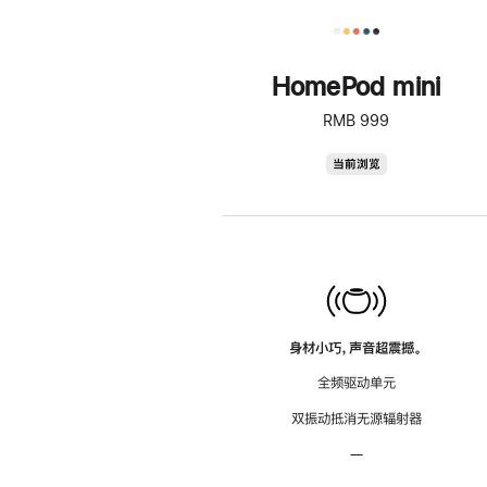
HomePod mini
RMB 999
HomePod
当前浏览
mini
身材小巧，声音超震撼。
全频驱动单元
双振动抵消无源辐射器
—