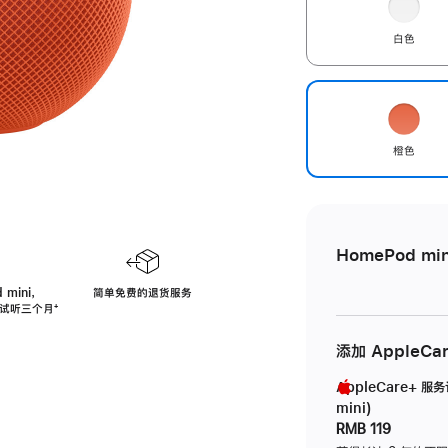
白色
橙色
HomePod min
 mini，
简单免费的退货服务
免费试听三个月
脚
⁺
注
添加 AppleCa
AppleCare+ 服
mini)
RMB 119