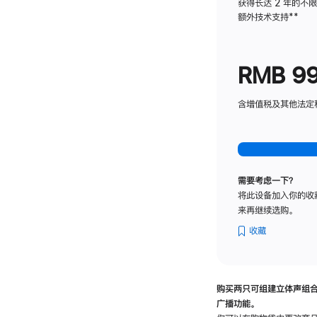
获得长达 2 年的不
额外技术支持
脚
**
注
RMB 9
含增值税及其他法定税费
需要考虑一下？
将此设备加入你的收
来再继续选购。
收藏
购买两只可组建立体声组
广播功能。