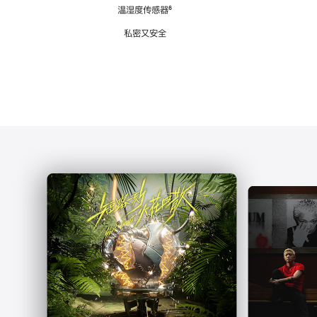
注
温湿度传感器
脚
⁶
注
私密又安全