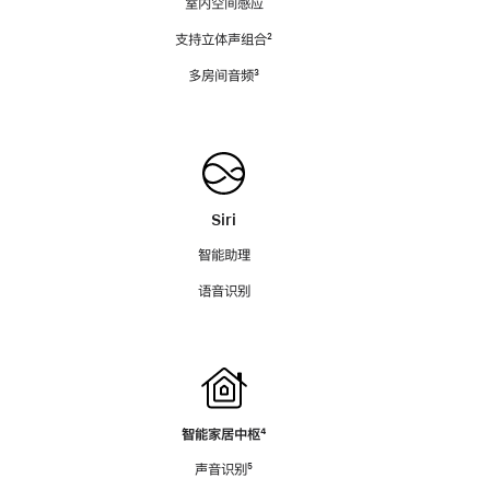
室内空间感应
支持立体声组合
脚
²
注
多房间音频
脚
³
注
Siri
智能助理
语音识别
智能家居中枢
脚
⁴
注
声音识别
脚
⁵