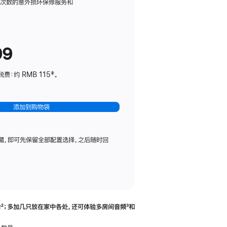
务
限次数的意外损坏保修服务和
计
划
(适
99
用
于
：约 RMB 115‡。
HomePod
mini)
添加到购物袋
藏，即可先保留全部配置选择，之后随时回
合
脚
²；多加几只放在家中各处，还可体验多‍房‍间音频
脚
³和
注
注