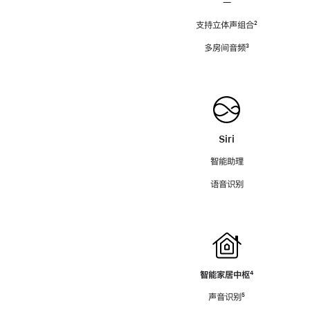
—
支持立体声组合
脚
²
注
多房间音频
脚
³
注
Siri
智能助理
语音识别
智能家居中枢
脚
⁴
注
声音识别
脚
⁵