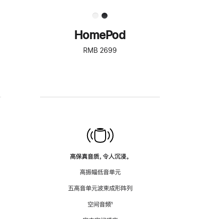
HomePod
RMB 2699
高保真音质，令人沉浸。
高振幅低音单元
五高音单元波束成形阵列
空间音频
脚
¹
注