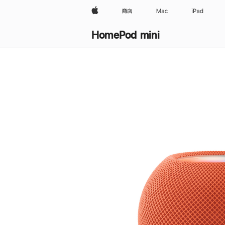
Apple
商店
Mac
iPad
HomePod mini
购
买
HomePod mini