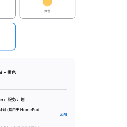
黄色
i - 橙色
re+ 服务计划
务计划 (适用于 HomePod
AppleCare+
添加
服