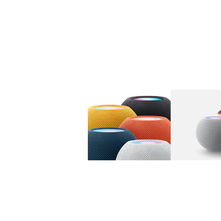
图库
图像
1