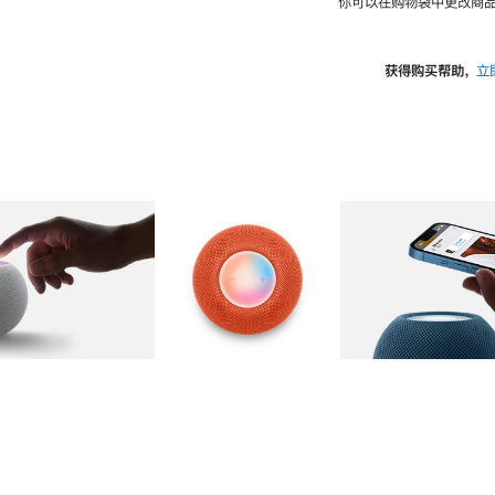
你可以在购物袋中更改商品
获得购买帮助，
立
图库
图像
2
图库
图像
3
图