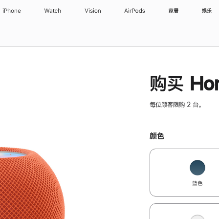
iPhone
Watch
Vision
AirPods
家居
娱乐
购买 Hom
每位顾客限购 2 台。
颜色
蓝色