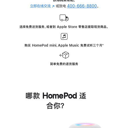
立即在线交流
(在
或致电
400-666-8800
。
新
窗
口
选择免费送货服务，或者到 Apple Store 零售店提取现货商品。
中
打
开)
购买 HomePod mini，Apple Music 免费试听三个月
脚
⁺
注
简单免费的退货服务
哪款 HomePod 适
合你？
进
一
步