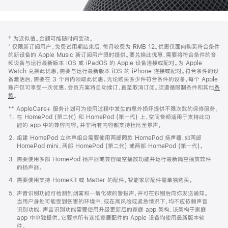
网
脚
‡ 为近似值。金额可能随时间变动。
注
页
⁺ 仅限新订阅用户。免费试用期结束后，每月收费为 RMB 12。优惠仅面向购买符合条件
页
的新设备的 Apple Music 新订阅用户限时提供。要兑换此优惠，需要将符合条件的音
频设备与运行最新版本 iOS 或 iPadOS 的 Apple 设备连接或配对。为 Apple
脚
Watch 兑换此优惠，需要与运行最新版本 iOS 的 iPhone 连接或配对。符合条件的设
备激活后，需要在 3 个月内领取此优惠。无论购买多少件符合条件的设备，每个 Apple
账户仅可享受一次优惠。会员方案将自动续订，直至取消订阅。须遵循限制条件和其他
条
款
。
(在
新
** AppleCare+ 服务计划可为使用过程中发生的意外损坏提供不限次数的保修服务。
窗
在 HomePod (第二代) 和 HomePod (第一代) 上，空间音频适用于支持此功
口
能的 app 中的兼容内容。并非所有内容都支持杜比全景声。
中
打
组建 HomePod 立体声组合需要使用两部同款 HomePod 扬声器，如两部
开)
HomePod mini、两部 HomePod (第二代) 或两部 HomePod (第一代)。
需要使用多部 HomePod 扬声器或兼容隔空播放功能并运行最新隔空播放软件
的扬声器。
需要使用支持 HomeKit 或 Matter 的配件。智能家居配件需单独购买。
声音识别功能可检测到烟雾和一氧化碳的警报声，并可在识别后向你发送通知。
当用户身处可能受到伤害的环境中，或在高风险或紧急情况下，均不应依赖声音
识别功能。声音识别功能需要使用升级更新后的家庭 app 架构，该架构于家庭
app 中单独提供。它要求所有连接家居配件的 Apple 设备均使用最新版本软
件。