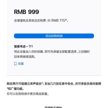
划
(适
RMB 999
用
于
含增值税及其他法定税费：约 RMB 115‡。
HomeP
mini)
添加到购物袋
需要考虑一下？
将此设备加入你的收藏，即可先保留全部配置选择，之后随时
回来再继续选购。
收藏
购买两只可组建立体声组合
脚
²；多加几只放在家中各处，还可体验多‍房‍间音频
脚
³和广播功能。
注
注
你可以在购物袋中更改商品数量。
获得购买帮助，