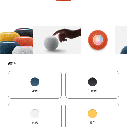
图库
图像
1
图库
图像
2
图库
图像
3
颜色
蓝色
午夜色
白色
黄色