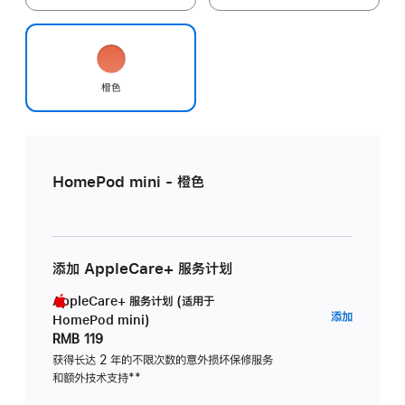
橙色
HomePod mini - 橙色
添加 AppleCare+ 服务计划
AppleCare+ 服务计划 (适用于
AppleC
添加
HomePod mini)
服
RMB 119
务
获得长达 2 年的不限次数的意外损坏保修服务
和额外技术支持
脚
**
计
注