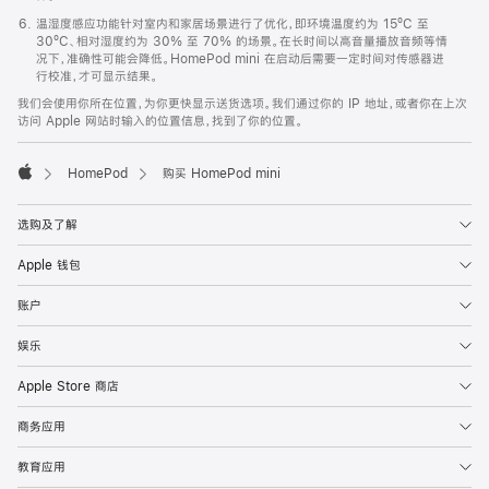
温湿度感应功能针对室内和家居场景进行了优化，即环境温度约为 15ºC 至
30ºC、相对湿度约为 30% 至 70% 的场景。在长时间以高音量播放音频等情
况下，准确性可能会降低。HomePod mini 在启动后需要一定时间对传感器进
行校准，才可显示结果。
我们会使用你所在位置，为你更快显示送货选项。我们通过你的 IP 地址，或者你在上次
访问 Apple 网站时输入的位置信息，找到了你的位置。
HomePod
购买 HomePod mini
Apple
选购及了解
Apple 钱包
账户
娱乐
Apple Store 商店
商务应用
教育应用