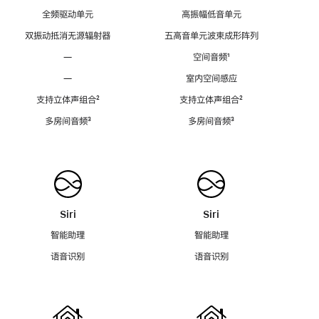
全频驱动单元
高振幅低音单元
双振动抵消无源辐射器
五高音单元波束成形阵列
—
空间音频
脚
¹
注
—
室内空间感应
支持立体声组合
脚
²
支持立体声组合
脚
²
注
注
多房间音频
脚
³
多房间音频
脚
³
注
注
Siri
Siri
智能助理
智能助理
语音识别
语音识别