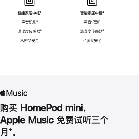
智能家居中枢
脚
⁴
智能家居中枢
脚
⁴
注
注
声音识别
脚
⁵
声音识别
脚
⁵
注
注
温湿度传感器
脚
⁶
温湿度传感器
脚
⁶
注
注
私密又安全
私密又安全
购买 HomePod mini，
Apple Music 免费试听三个
月
脚
⁺。