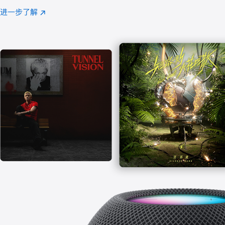
注
进一步了解
Apple
(在
Music
新
窗
口
中
打
开)