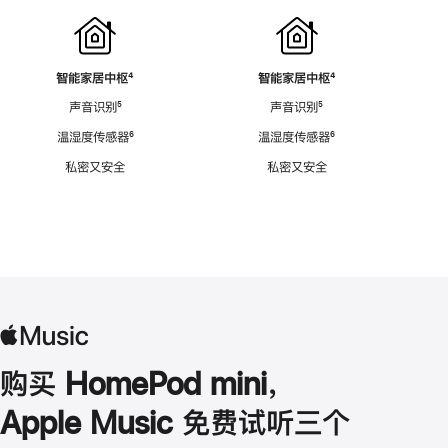
智能家居中枢
脚
⁴
智能家居中枢
脚
⁴
注
注
声音识别
脚
⁵
声音识别
脚
⁵
注
注
温湿度传感器
脚
⁶
温湿度传感器
脚
⁶
注
注
私密又安全
私密又安全
购买 HomePod mini，
Apple Music 免费试听三个