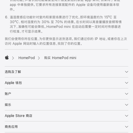
app 中单独提供。它要求所有连接家居配件的 Apple 设备均使用最新版本软
件。
温湿度感应功能针对室内和家居场景进行了优化，即环境温度约为 15ºC 至
30ºC、相对湿度约为 30% 至 70% 的场景。在长时间以高音量播放音频等情
况下，准确性可能会降低。HomePod mini 在启动后需要一定时间对传感器进
行校准，才可显示结果。
我们会使用你所在位置，为你更快显示送货选项。我们通过你的 IP 地址，或者你在上次
访问 Apple 网站时输入的位置信息，找到了你的位置。
HomePod
购买 HomePod mini
Apple
选购及了解
Apple 钱包
账户
娱乐
Apple Store 商店
商务应用