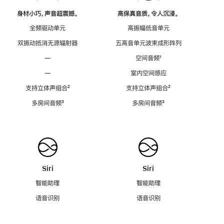
身材小巧，声音超震撼。
高保真音质，令人沉浸。
全频驱动单元
高振幅低音单元
双振动抵消无源辐射器
五高音单元波束成形阵列
—
空间音频
脚
¹
注
—
室内空间感应
支持立体声组合
脚
²
支持立体声组合
脚
²
注
注
多房间音频
脚
³
多房间音频
脚
³
注
注
Siri
Siri
智能助理
智能助理
语音识别
语音识别