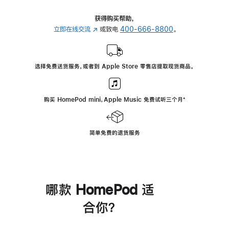
获得购买帮助，
立即在线交流
(在
或致电
400-666-8800
。
新
窗
口
选择免费送货服务，或者到 Apple Store 零售店提取现货商品。
中
打
开)
购买 HomePod mini，Apple Music 免费试听三个月
脚
⁺
注
简单免费的退货服务
哪款 HomePod 适
合你？
进