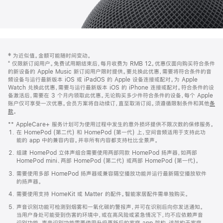
网
脚
‡ 为近似值。金额可能随时间变动。
注
页
⁺ 仅限新订阅用户。免费试用期结束后，每月收费为 RMB 12。优惠仅面向购买符合条件
页
的新设备的 Apple Music 新订阅用户限时提供。要兑换此优惠，需要将符合条件的音
频设备与运行最新版本 iOS 或 iPadOS 的 Apple 设备连接或配对。为 Apple
脚
Watch 兑换此优惠，需要与运行最新版本 iOS 的 iPhone 连接或配对。符合条件的设
备激活后，需要在 3 个月内领取此优惠。无论购买多少件符合条件的设备，每个 Apple
账户仅可享受一次优惠。会员方案将自动续订，直至取消订阅。须遵循限制条件和其他
条
款
。
(在
新
** AppleCare+ 服务计划可为使用过程中发生的意外损坏提供不限次数的保修服务。
窗
在 HomePod (第二代) 和 HomePod (第一代) 上，空间音频适用于支持此功
口
能的 app 中的兼容内容。并非所有内容都支持杜比全景声。
中
打
组建 HomePod 立体声组合需要使用两部同款 HomePod 扬声器，如两部
开)
HomePod mini、两部 HomePod (第二代) 或两部 HomePod (第一代)。
需要使用多部 HomePod 扬声器或兼容隔空播放功能并运行最新隔空播放软件
的扬声器。
需要使用支持 HomeKit 或 Matter 的配件。智能家居配件需单独购买。
声音识别功能可检测到烟雾和一氧化碳的警报声，并可在识别后向你发送通知。
当用户身处可能受到伤害的环境中，或在高风险或紧急情况下，均不应依赖声音
识别功能。声音识别功能需要使用升级更新后的家庭 app 架构，该架构于家庭