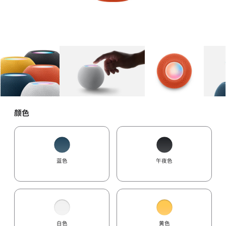
图库
图像
1
图库
图像
2
图库
图像
3
颜色
蓝色
午夜色
白色
黄色