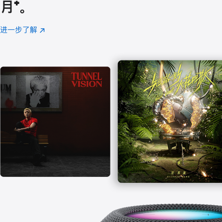
月
脚
⁺。
注
进一步了解
Apple
(在
Music
新
窗
口
中
打
开)