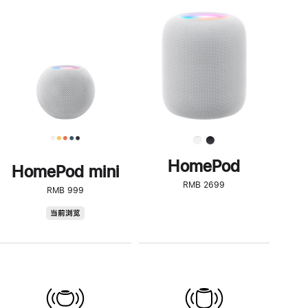
一
步
了
解
HomePod<
HomePod
HomePod mini
RMB 2699
RMB 999
HomePod
当前浏览
mini