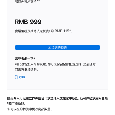
和额外技术支持
脚
**
计
注
划
(适
RMB 999
用
于
含增值税及其他法定税费：约 RMB 115‡。
HomeP
mini)
添加到购物袋
需要考虑一下？
将此设备加入你的收藏，即可先保留全部配置选择，之后随时
回来再继续选购。
收藏
购买两只可组建立体声组合
脚
²；多加几只放在家中各处，还可体验多‍房‍间音频
脚
³和广播功能。
注
注
你可以在购物袋中更改商品数量。