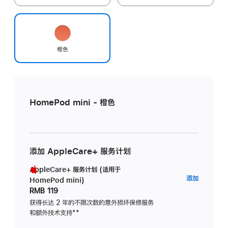
橙色
HomePod mini - 橙色
添加 AppleCare+ 服务计划
AppleCare+ 服务计划 (适用于
AppleC
添加
HomePod mini)
服
RMB 119
务
获得长达 2 年的不限次数的意外损坏保修服务
和额外技术支持
脚
**
计
注