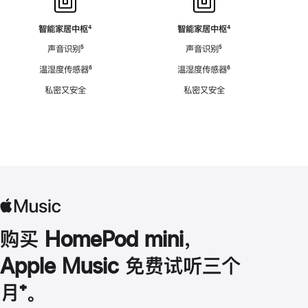
智能家居中枢
脚
⁴
智能家居中枢
脚
⁴
注
注
声音识别
脚
⁵
声音识别
脚
⁵
注
注
温湿度传感器
脚
⁶
温湿度传感器
脚
⁶
注
注
私密又安全
私密又安全
购买 HomePod mini，
Apple Music 免费试听三个
月
脚
⁺。