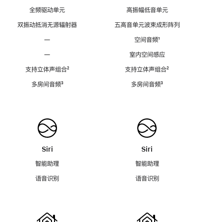
全频驱动单元
高振幅低音单元
双振动抵消无源辐射器
五高音单元波束成形阵列
—
空间音频
脚
¹
注
—
室内空间感应
支持立体声组合
脚
²
支持立体声组合
脚
²
注
注
多房间音频
脚
³
多房间音频
脚
³
注
注
Siri
Siri
智能助理
智能助理
语音识别
语音识别