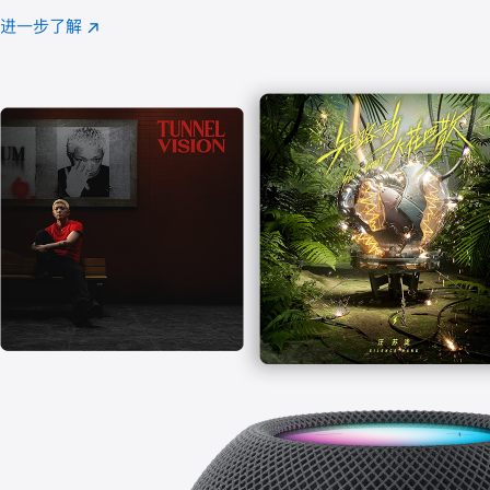
注
进一步了解
Apple
(在
Music
新
窗
口
中
打
开)