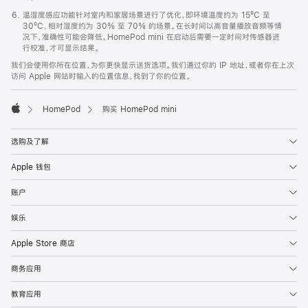
温湿度感应功能针对室内和家居场景进行了优化，即环境温度约为 15ºC 至
30ºC、相对湿度约为 30% 至 70% 的场景。在长时间以高音量播放音频等情
况下，准确性可能会降低。HomePod mini 在启动后需要一定时间对传感器进
行校准，才可显示结果。
我们会使用你所在位置，为你更快显示送货选项。我们通过你的 IP 地址，或者你在上次
访问 Apple 网站时输入的位置信息，找到了你的位置。
HomePod
购买 HomePod mini
Apple
选购及了解
Apple 钱包
账户
娱乐
Apple Store 商店
商务应用
教育应用