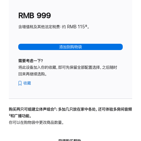
划
(适
RMB 999
用
于
含增值税及其他法定税费：约 RMB 115‡。
HomeP
mini)
添加到购物袋
需要考虑一下？
将此设备加入你的收藏，即可先保留全部配置选择，之后随时
回来再继续选购。
收藏
购买两只可组建立体声组合
脚
²；多加几只放在家中各处，还可体验多‍房‍间音频
脚
³和广播功能。
注
注
你可以在购物袋中更改商品数量。
获得购买帮助，