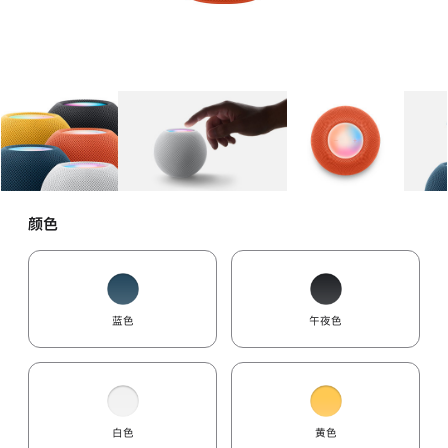
图库
图像
1
图库
图像
2
图库
图像
3
颜色
蓝色
午夜色
白色
黄色