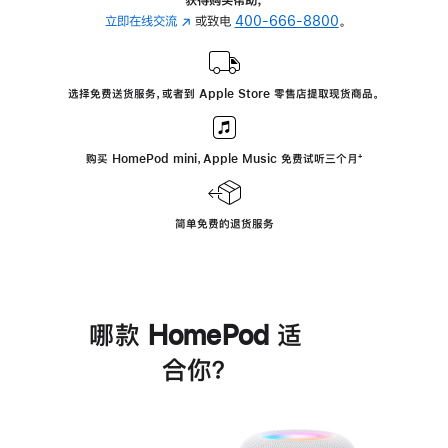
立即在线交流
(在
或致电
400-666-8800
。
新
窗
口
选择免费送货服务，或者到 Apple Store 零售店提取现货商品。
中
打
开)
购买 HomePod mini，Apple Music 免费试听三个月
脚
⁺
注
简单免费的退货服务
哪款 HomePod 适
合你？
进
一
步