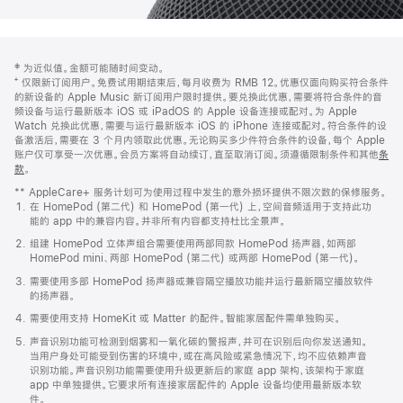
网
脚
‡ 为近似值。金额可能随时间变动。
注
页
⁺ 仅限新订阅用户。免费试用期结束后，每月收费为 RMB 12。优惠仅面向购买符合条件
页
的新设备的 Apple Music 新订阅用户限时提供。要兑换此优惠，需要将符合条件的音
频设备与运行最新版本 iOS 或 iPadOS 的 Apple 设备连接或配对。为 Apple
脚
Watch 兑换此优惠，需要与运行最新版本 iOS 的 iPhone 连接或配对。符合条件的设
备激活后，需要在 3 个月内领取此优惠。无论购买多少件符合条件的设备，每个 Apple
账户仅可享受一次优惠。会员方案将自动续订，直至取消订阅。须遵循限制条件和其他
条
款
。
(在
新
** AppleCare+ 服务计划可为使用过程中发生的意外损坏提供不限次数的保修服务。
窗
在 HomePod (第二代) 和 HomePod (第一代) 上，空间音频适用于支持此功
口
能的 app 中的兼容内容。并非所有内容都支持杜比全景声。
中
打
组建 HomePod 立体声组合需要使用两部同款 HomePod 扬声器，如两部
开)
HomePod mini、两部 HomePod (第二代) 或两部 HomePod (第一代)。
需要使用多部 HomePod 扬声器或兼容隔空播放功能并运行最新隔空播放软件
的扬声器。
需要使用支持 HomeKit 或 Matter 的配件。智能家居配件需单独购买。
声音识别功能可检测到烟雾和一氧化碳的警报声，并可在识别后向你发送通知。
当用户身处可能受到伤害的环境中，或在高风险或紧急情况下，均不应依赖声音
识别功能。声音识别功能需要使用升级更新后的家庭 app 架构，该架构于家庭
app 中单独提供。它要求所有连接家居配件的 Apple 设备均使用最新版本软
件。