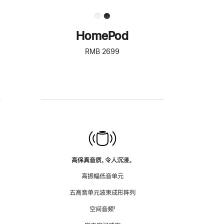
HomePod
RMB 2699
高保真音质，令人沉浸。
高振幅低音单元
五高音单元波束成形阵列
空间音频
脚
¹
注