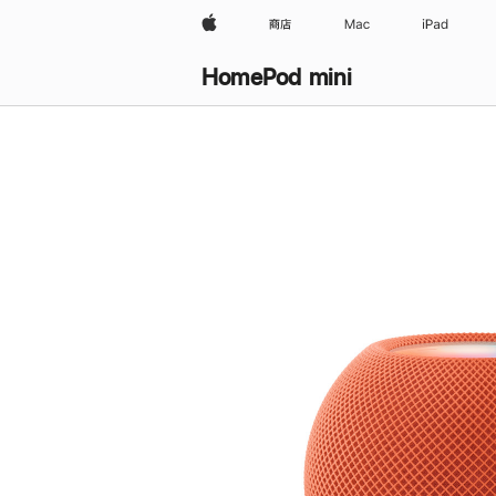
Apple
商店
Mac
iPad
HomePod mini
购
买
HomePod mini