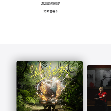
注
温湿度传感器
脚
⁶
注
私密又安全