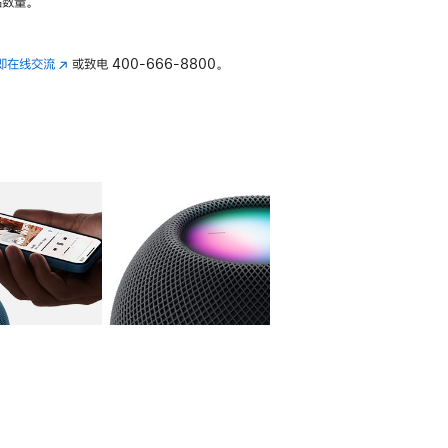
数量。
即在线交流
(在
或致电
400-666-8800。
新
窗
口
中
打
开)
库
图像
4
图库
图像
5