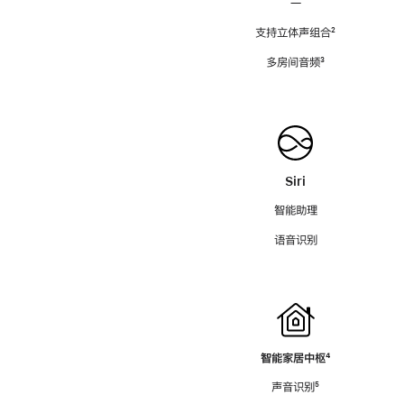
—
支持立体声组合
脚
²
注
多房间音频
脚
³
注
Siri
智能助理
语音识别
智能家居中枢
脚
⁴
注
声音识别
脚
⁵