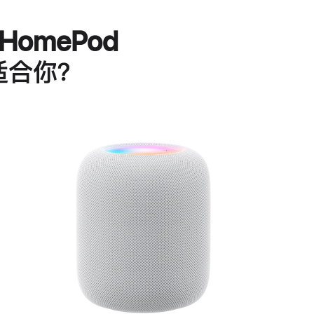
HomePod
适合你？
进
一
步
了
解
HomePod<