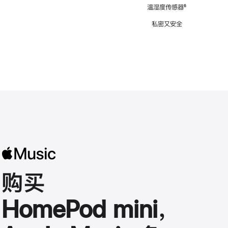
注
温湿度传感器
脚
⁶
注
私密又安全
购买
HomePod mini，