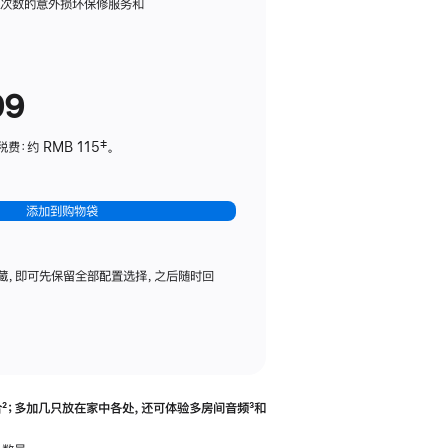
务
限次数的意外损坏保修服务和
计
划
(适
99
用
于
：约 RMB 115‡。
HomePod
mini)
添加到购物袋
藏，即可先保留全部配置选择，之后随时回
合
脚
²；多加几只放在家中各处，还可体验多‍房‍间音频
脚
³和
注
注