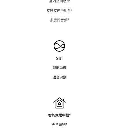
室内空间感应
支持立体声组合
脚
²
注
多房间音频
脚
³
注
Siri
智能助理
语音识别
智能家居中枢
脚
⁴
注
声音识别
脚
⁵