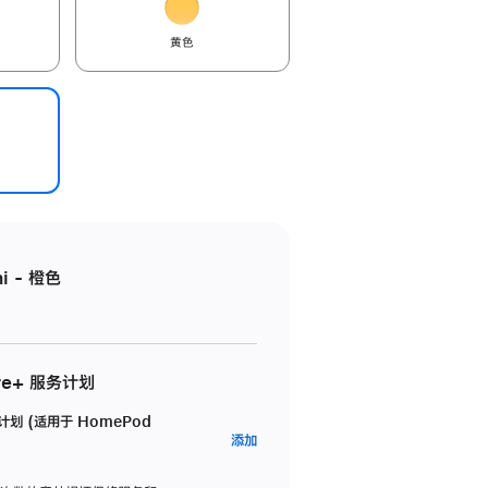
黄色
i - 橙色
re+ 服务计划
务计划 (适用于 HomePod
AppleCare+
添加
服