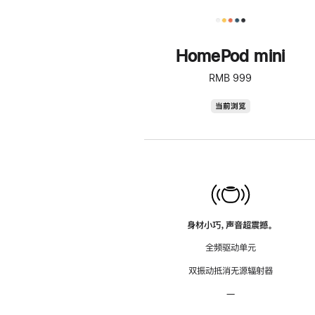
HomePod mini
RMB 999
HomePod
当前浏览
mini
身材小巧，声音超震撼。
全频驱动单元
双振动抵消无源辐射器
—