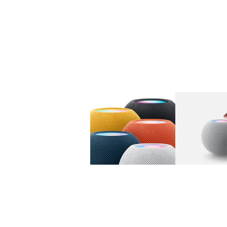
图库
图像
1