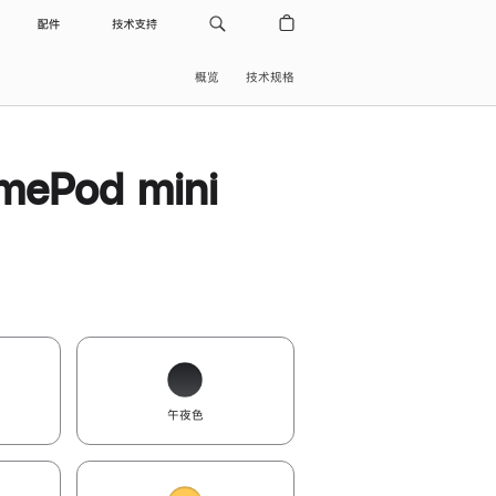
配件
技术支持
概览
技术规格
ePod mini
午夜色