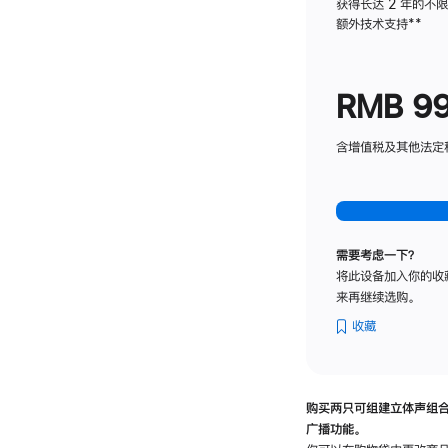
获得长达 2 年的不
额外技术支持
脚
**
注
RMB 9
含增值税及其他法定税费
需要考虑一下？
将此设备加入你的收
来再继续选购。
收藏
购买两只可组建立体声组
广播功能。