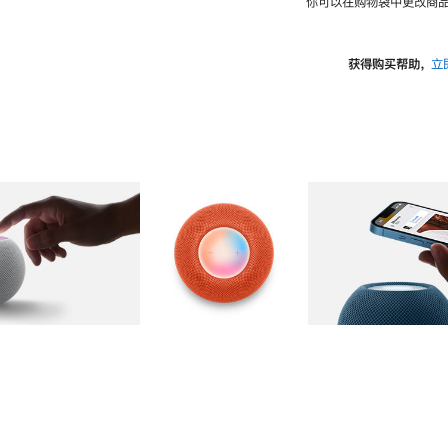
你可以在购物袋中更改商品
获得购买帮助，
立
图库
图像
2
图库
图像
3
图