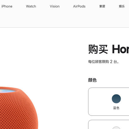
iPhone
Watch
Vision
AirPods
家居
娱乐
购买 Hom
每位顾客限购 2 台。
颜色
蓝色