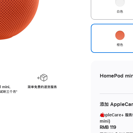
白色
橙色
HomePod min
 mini，
简单免费的退货服务
免费试听三个月
脚
⁺
注
添加 AppleCa
AppleCare+ 服
mini)
RMB 119