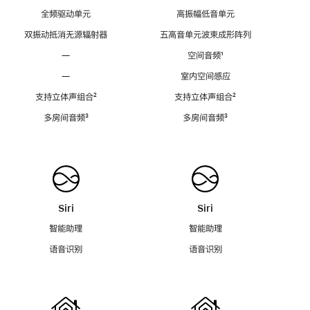
全频驱动单元
高振幅低音单元
双振动抵消无源辐射器
五高音单元波束成形阵列
—
空间音频
脚
¹
注
—
室内空间感应
支持立体声组合
脚
²
支持立体声组合
脚
²
注
注
多房间音频
脚
³
多房间音频
脚
³
注
注
Siri
Siri
智能助理
智能助理
语音识别
语音识别