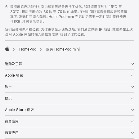
温湿度感应功能针对室内和家居场景进行了优化，即环境温度约为 15ºC 至
30ºC、相对湿度约为 30% 至 70% 的场景。在长时间以高音量播放音频等情
况下，准确性可能会降低。HomePod mini 在启动后需要一定时间对传感器进
行校准，才可显示结果。
我们会使用你所在位置，为你更快显示送货选项。我们通过你的 IP 地址，或者你在上次
访问 Apple 网站时输入的位置信息，找到了你的位置。
HomePod
购买 HomePod mini
Apple
选购及了解
Apple 钱包
账户
娱乐
Apple Store 商店
商务应用
教育应用