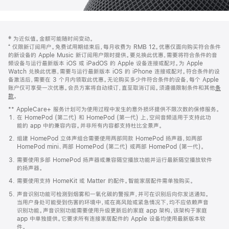
网
脚
‡ 为近似值。金额可能随时间变动。
注
页
⁺ 仅限新订阅用户。免费试用期结束后，每月收费为 RMB 12。优惠仅面向购买符合条件
页
的新设备的 Apple Music 新订阅用户限时提供。要兑换此优惠，需要将符合条件的音
频设备与运行最新版本 iOS 或 iPadOS 的 Apple 设备连接或配对。为 Apple
脚
Watch 兑换此优惠，需要与运行最新版本 iOS 的 iPhone 连接或配对。符合条件的设
备激活后，需要在 3 个月内领取此优惠。无论购买多少件符合条件的设备，每个 Apple
账户仅可享受一次优惠。会员方案将自动续订，直至取消订阅。须遵循限制条件和其他
条
款
。
(在
新
** AppleCare+ 服务计划可为使用过程中发生的意外损坏提供不限次数的保修服务。
窗
在 HomePod (第二代) 和 HomePod (第一代) 上，空间音频适用于支持此功
口
能的 app 中的兼容内容。并非所有内容都支持杜比全景声。
中
打
组建 HomePod 立体声组合需要使用两部同款 HomePod 扬声器，如两部
开)
HomePod mini、两部 HomePod (第二代) 或两部 HomePod (第一代)。
需要使用多部 HomePod 扬声器或兼容隔空播放功能并运行最新隔空播放软件
的扬声器。
需要使用支持 HomeKit 或 Matter 的配件。智能家居配件需单独购买。
声音识别功能可检测到烟雾和一氧化碳的警报声，并可在识别后向你发送通知。
当用户身处可能受到伤害的环境中，或在高风险或紧急情况下，均不应依赖声音
识别功能。声音识别功能需要使用升级更新后的家庭 app 架构，该架构于家庭
app 中单独提供。它要求所有连接家居配件的 Apple 设备均使用最新版本软
件。