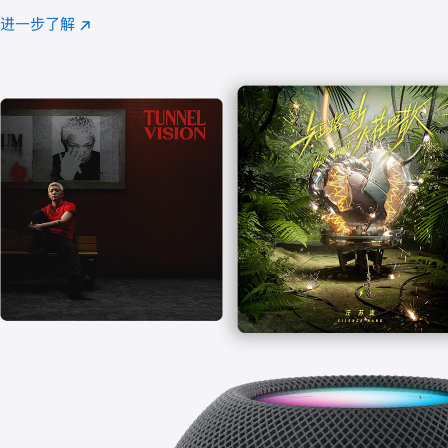
注
进一步了解
Apple
(在
Music
新
窗
口
中
打
开)