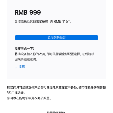
划
(适
RMB 999
用
于
含增值税及其他法定税费：约 RMB 115‡。
HomeP
mini)
添加到购物袋
需要考虑一下？
将此设备加入你的收藏，即可先保留全部配置选择，之后随时
回来再继续选购。
收藏
购买两只可组建立体声组合
脚
²；多加几只放在家中各处，还可体验多‍房‍间音频
脚
³和广播功能。
注
注
你可以在购物袋中更改商品数量。
获得购买帮助，