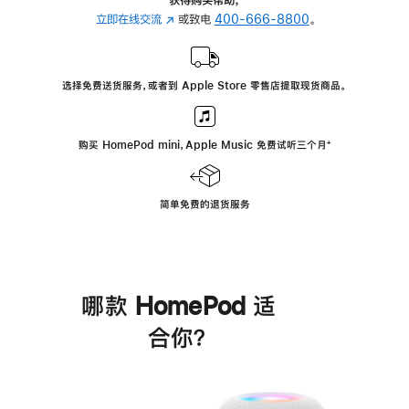
立即在线交流
(在
或致电
400-666-8800
。
新
窗
口
选择免费送货服务，或者到 Apple Store 零售店提取现货商品。
中
打
开)
购买 HomePod mini，Apple Music 免费试听三个月
脚
⁺
注
简单免费的退货服务
哪款 HomePod 适
合你？
进
一
步