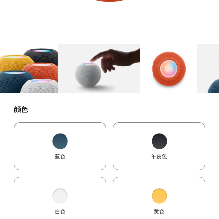
图库
图像
1
图库
图像
2
图库
图像
3
颜色
蓝色
午夜色
白色
黄色