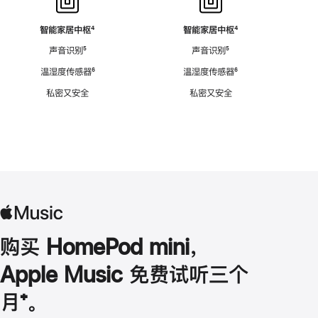
智能家居中枢
脚
⁴
智能家居中枢
脚
⁴
注
注
声音识别
脚
⁵
声音识别
脚
⁵
注
注
温湿度传感器
脚
⁶
温湿度传感器
脚
⁶
注
注
私密又安全
私密又安全
购买 HomePod mini，
Apple Music 免费试听三个
月
脚
⁺。