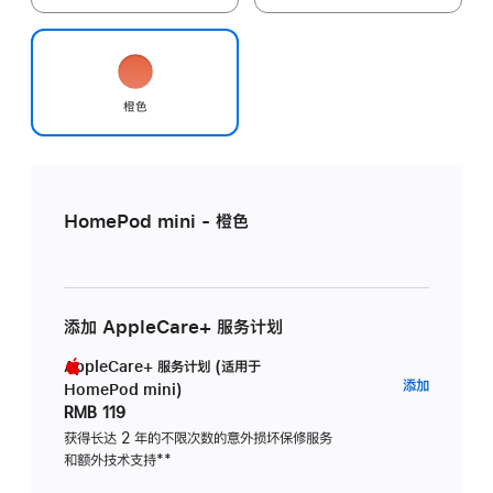
橙色
HomePod mini - 橙色
添加 AppleCare+ 服务计划
AppleCare+ 服务计划 (适用于
AppleC
添加
HomePod mini)
服
RMB 119
务
获得长达 2 年的不限次数的意外损坏保修服务
和额外技术支持
脚
**
计
注