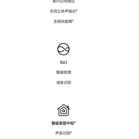
室内空间感应
支持立体声组合
脚
²
注
多房间音频
脚
³
注
Siri
智能助理
语音识别
智能家居中枢
脚
⁴
注
声音识别
脚
⁵