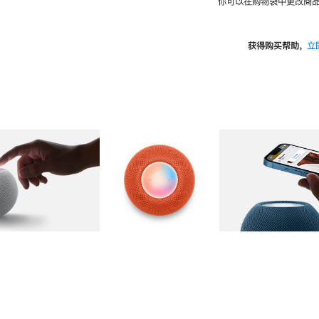
你可以在购物袋中更改商品
获得购买帮助，
立
图库
图像
2
图库
图像
3
图