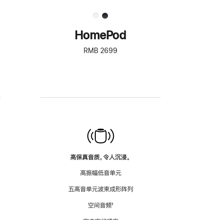
HomePod
RMB 2699
高保真音质，令人沉浸。
高振幅低音单元
五高音单元波束成形阵列
空间音频
脚
¹
注