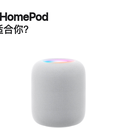
HomePod
适合你？
进
一
步
了
解
HomePod<