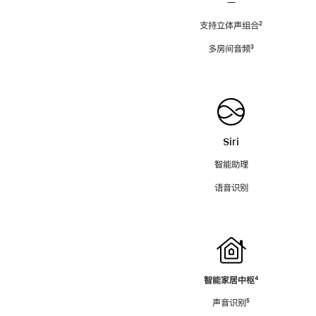
—
支持立体声组合
脚
²
注
多房间音频
脚
³
注
Siri
智能助理
语音识别
智能家居中枢
脚
⁴
注
声音识别
脚
⁵