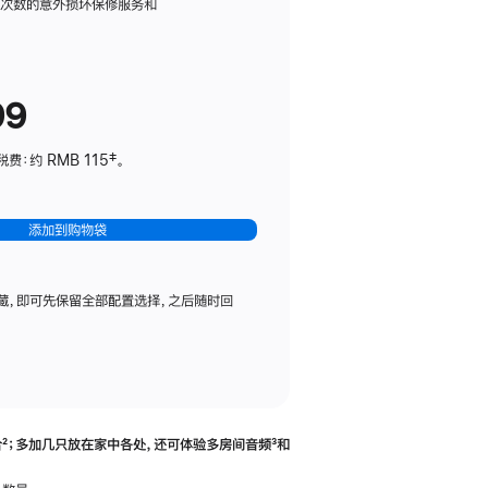
务
限次数的意外损坏保修服务和
计
划
(适
99
用
于
：约 RMB 115‡。
HomePod
mini)
添加到购物袋
藏，即可先保留全部配置选择，之后随时回
合
脚
²；多加几只放在家中各处，还可体验多‍房‍间音频
脚
³和
注
注