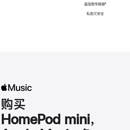
注
温湿度传感器
脚
⁶
注
私密又安全
购买
HomePod mini，