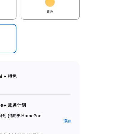
黄色
i - 橙色
re+ 服务计划
务计划 (适用于 HomePod
AppleCare+
添加
服