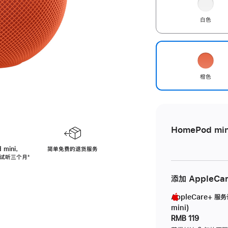
白色
橙色
HomePod min
 mini，
简单免费的退货服务
免费试听三个月
脚
⁺
注
添加 AppleCa
AppleCare+ 服
mini)
RMB 119