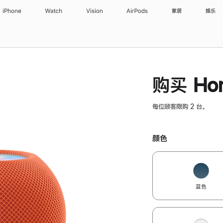
iPhone
Watch
Vision
AirPods
家居
娱乐
购买 Hom
每位顾客限购 2 台。
颜色
蓝色