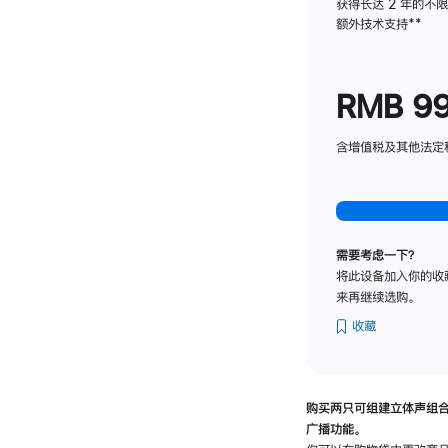
获得长达 2 年的不
额外技术支持
脚
**
注
RMB 9
含增值税及其他法定税费
需要考虑一下？
将此设备加入你的收
来再继续选购。
收藏
购买两只可组建立体声组
广播功能。