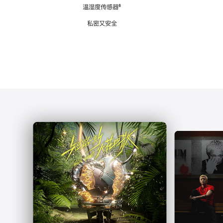
注
温湿度传感器
脚
⁶
注
私密又安全