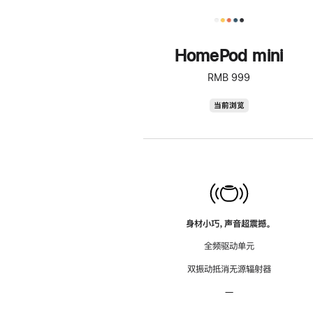
HomePod mini
RMB 999
HomePod
当前浏览
mini
身材小巧，声音超震撼。
全频驱动单元
双振动抵消无源辐射器
—