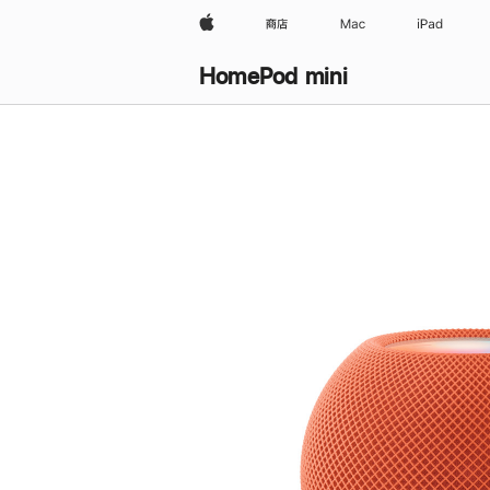
Apple
商店
Mac
iPad
HomePod mini
购
买
HomePod mini