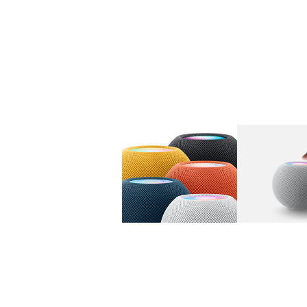
图库
图像
1