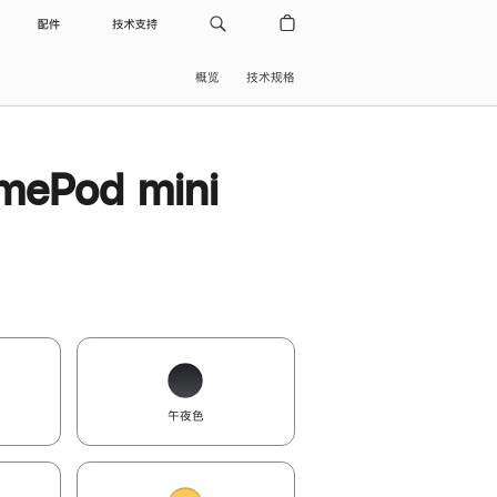
配件
技术支持
概览
技术规格
ePod mini
午夜色