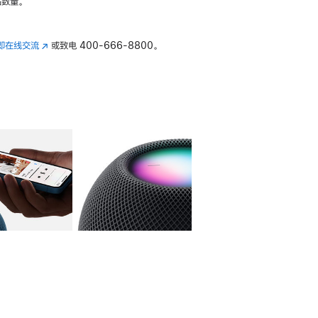
数量。
即在线交流
(在
或致电
400-666-8800。
新
窗
口
中
打
开)
库
图像
4
图库
图像
5