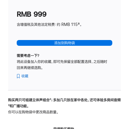
划
(适
RMB 999
用
于
含增值税及其他法定税费：约 RMB 115‡。
HomeP
mini)
添加到购物袋
需要考虑一下？
将此设备加入你的收藏，即可先保留全部配置选择，之后随时
回来再继续选购。
收藏
购买两只可组建立体声组合
脚
²；多加几只放在家中各处，还可体验多‍房‍间音频
脚
³和广播功能。
注
注
你可以在购物袋中更改商品数量。
获得购买帮助，