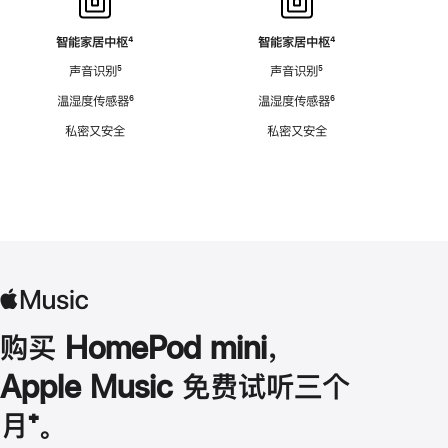
智能家居中枢
脚
⁴
智能家居中枢
脚
⁴
注
注
声音识别
脚
⁵
声音识别
脚
⁵
注
注
温湿度传感器
脚
⁶
温湿度传感器
脚
⁶
注
注
私密又安全
私密又安全
购买 HomePod mini，
Apple Music 免费试听三个
月
脚
⁺。