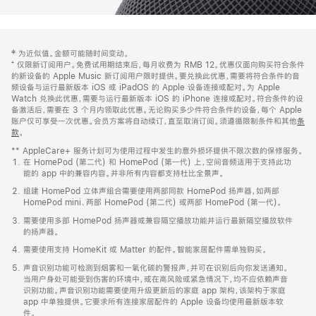
网
脚
‡ 为近似值。金额可能随时间变动。
注
页
⁺ 仅限新订阅用户。免费试用期结束后，每月收费为 RMB 12。优惠仅面向购买符合条件
页
的新设备的 Apple Music 新订阅用户限时提供。要兑换此优惠，需要将符合条件的音
频设备与运行最新版本 iOS 或 iPadOS 的 Apple 设备连接或配对。为 Apple
脚
Watch 兑换此优惠，需要与运行最新版本 iOS 的 iPhone 连接或配对。符合条件的设
备激活后，需要在 3 个月内领取此优惠。无论购买多少件符合条件的设备，每个 Apple
账户仅可享受一次优惠。会员方案将自动续订，直至取消订阅。须遵循限制条件和其他
条
款
。
(在
新
** AppleCare+ 服务计划可为使用过程中发生的意外损坏提供不限次数的保修服务。
窗
在 HomePod (第二代) 和 HomePod (第一代) 上，空间音频适用于支持此功
口
能的 app 中的兼容内容。并非所有内容都支持杜比全景声。
中
打
组建 HomePod 立体声组合需要使用两部同款 HomePod 扬声器，如两部
开)
HomePod mini、两部 HomePod (第二代) 或两部 HomePod (第一代)。
需要使用多部 HomePod 扬声器或兼容隔空播放功能并运行最新隔空播放软件
的扬声器。
需要使用支持 HomeKit 或 Matter 的配件。智能家居配件需单独购买。
声音识别功能可检测到烟雾和一氧化碳的警报声，并可在识别后向你发送通知。
当用户身处可能受到伤害的环境中，或在高风险或紧急情况下，均不应依赖声音
识别功能。声音识别功能需要使用升级更新后的家庭 app 架构，该架构于家庭
app 中单独提供。它要求所有连接家居配件的 Apple 设备均使用最新版本软
件。