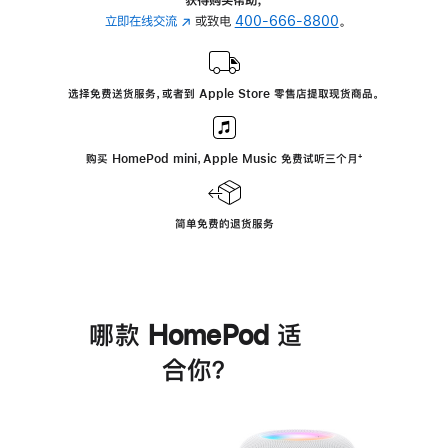
立即在线交流
(在
或致电
400-666-8800
。
新
窗
口
选择免费送货服务，或者到 Apple Store 零售店提取现货商品。
中
打
开)
购买 HomePod mini，Apple Music 免费试听三个月
脚
⁺
注
简单免费的退货服务
哪款 HomePod 适
合你？
进
一
步