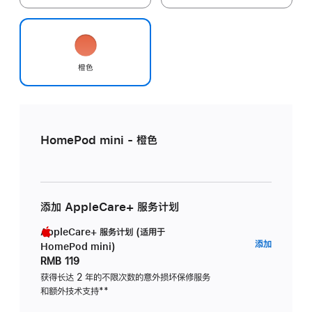
橙色
HomePod mini - 橙色
添加 AppleCare+ 服务计划
AppleCare+ 服务计划 (适用于
AppleC
添加
HomePod mini)
服
RMB 119
务
获得长达 2 年的不限次数的意外损坏保修服务
和额外技术支持
脚
**
计
注