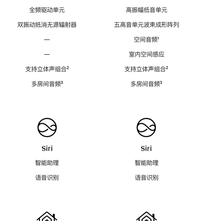
全频驱动单元
高振幅低音单元
双振动抵消无源辐射器
五高音单元波束成形阵列
—
空间音频
脚
¹
注
—
室内空间感应
支持立体声组合
脚
²
支持立体声组合
脚
²
注
注
多房间音频
脚
³
多房间音频
脚
³
注
注
Siri
Siri
智能助理
智能助理
语音识别
语音识别