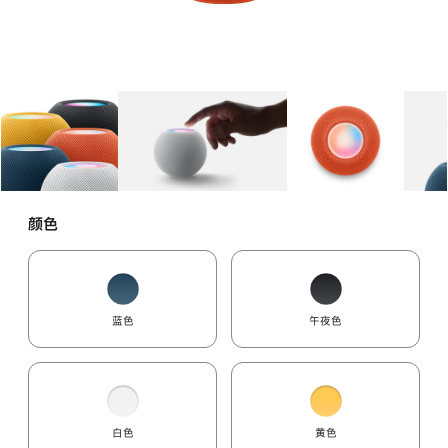
图库
图像
1
图库
图像
2
图库
图像
3
颜色
蓝色
午夜色
白色
黄色