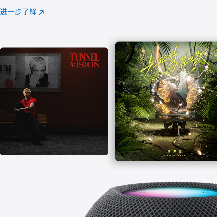
注
进一步了解
Apple
(在
Music
新
窗
口
中
打
开)