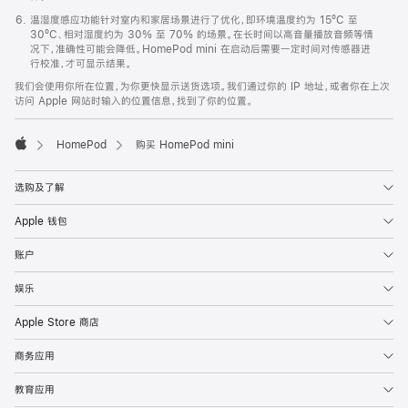
温湿度感应功能针对室内和家居场景进行了优化，即环境温度约为 15ºC 至
30ºC、相对湿度约为 30% 至 70% 的场景。在长时间以高音量播放音频等情
况下，准确性可能会降低。HomePod mini 在启动后需要一定时间对传感器进
行校准，才可显示结果。
我们会使用你所在位置，为你更快显示送货选项。我们通过你的 IP 地址，或者你在上次
访问 Apple 网站时输入的位置信息，找到了你的位置。
HomePod
购买 HomePod mini
Apple
选购及了解
Apple 钱包
账户
娱乐
Apple Store 商店
商务应用
教育应用