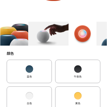
图库
图像
1
图库
图像
2
图库
图像
3
颜色
蓝色
午夜色
白色
黄色