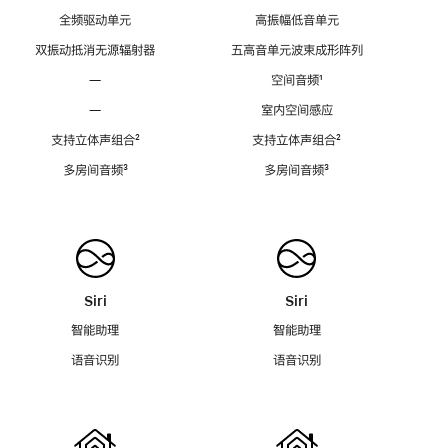
全频驱动单元
高振幅低音单元
双振动抵消无源辐射器
五高音单元波束成形阵列
—
空间音频
脚
¹
注
—
室内空间感应
支持立体声组合
脚
²
支持立体声组合
脚
²
注
注
多房间音频
脚
³
多房间音频
脚
³
注
注
Siri
Siri
智能助理
智能助理
语音识别
语音识别