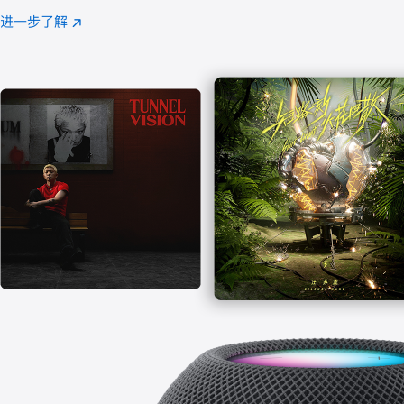
注
进一步了解
Apple
(在
Music
新
窗
口
中
打
开)