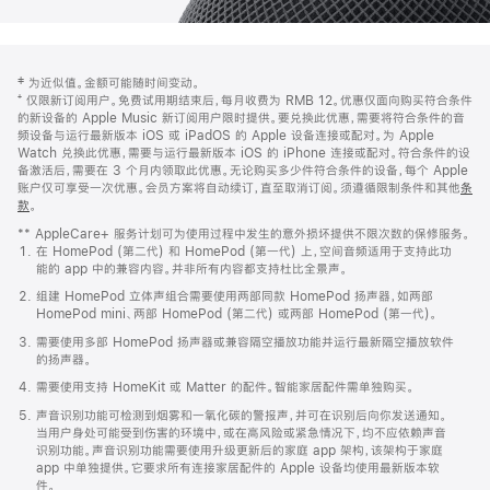
网
脚
‡ 为近似值。金额可能随时间变动。
注
页
⁺ 仅限新订阅用户。免费试用期结束后，每月收费为 RMB 12。优惠仅面向购买符合条件
页
的新设备的 Apple Music 新订阅用户限时提供。要兑换此优惠，需要将符合条件的音
频设备与运行最新版本 iOS 或 iPadOS 的 Apple 设备连接或配对。为 Apple
脚
Watch 兑换此优惠，需要与运行最新版本 iOS 的 iPhone 连接或配对。符合条件的设
备激活后，需要在 3 个月内领取此优惠。无论购买多少件符合条件的设备，每个 Apple
账户仅可享受一次优惠。会员方案将自动续订，直至取消订阅。须遵循限制条件和其他
条
款
。
(在
新
** AppleCare+ 服务计划可为使用过程中发生的意外损坏提供不限次数的保修服务。
窗
在 HomePod (第二代) 和 HomePod (第一代) 上，空间音频适用于支持此功
口
能的 app 中的兼容内容。并非所有内容都支持杜比全景声。
中
打
组建 HomePod 立体声组合需要使用两部同款 HomePod 扬声器，如两部
开)
HomePod mini、两部 HomePod (第二代) 或两部 HomePod (第一代)。
需要使用多部 HomePod 扬声器或兼容隔空播放功能并运行最新隔空播放软件
的扬声器。
需要使用支持 HomeKit 或 Matter 的配件。智能家居配件需单独购买。
声音识别功能可检测到烟雾和一氧化碳的警报声，并可在识别后向你发送通知。
当用户身处可能受到伤害的环境中，或在高风险或紧急情况下，均不应依赖声音
识别功能。声音识别功能需要使用升级更新后的家庭 app 架构，该架构于家庭
app 中单独提供。它要求所有连接家居配件的 Apple 设备均使用最新版本软
件。