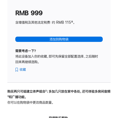
划
(适
RMB 999
用
于
含增值税及其他法定税费：约 RMB 115‡。
HomeP
mini)
添加到购物袋
需要考虑一下？
将此设备加入你的收藏，即可先保留全部配置选择，之后随时
回来再继续选购。
收藏
购买两只可组建立体声组合
脚
²；多加几只放在家中各处，还可体验多‍房‍间音频
脚
³和广播功能。
注
注
你可以在购物袋中更改商品数量。
获得购买帮助，