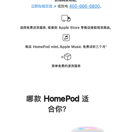
立即在线交流
(在
或致电
400-666-8800
。
新
窗
口
选择免费送货服务，或者到 Apple Store 零售店提取现货商品。
中
打
开)
购买 HomePod mini，Apple Music 免费试听三个月
脚
⁺
注
简单免费的退货服务
哪款 HomePod 适
合你？
进
一
步