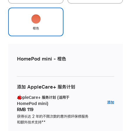
橙色
HomePod mini - 橙色
添加 AppleCare+ 服务计划
AppleCare+ 服务计划 (适用于
AppleC
添加
HomePod mini)
服
RMB 119
务
获得长达 2 年的不限次数的意外损坏保修服务
和额外技术支持
脚
**
计
注