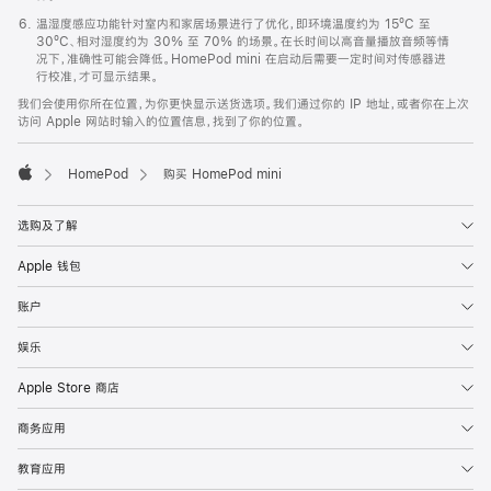
温湿度感应功能针对室内和家居场景进行了优化，即环境温度约为 15ºC 至
30ºC、相对湿度约为 30% 至 70% 的场景。在长时间以高音量播放音频等情
况下，准确性可能会降低。HomePod mini 在启动后需要一定时间对传感器进
行校准，才可显示结果。
我们会使用你所在位置，为你更快显示送货选项。我们通过你的 IP 地址，或者你在上次
访问 Apple 网站时输入的位置信息，找到了你的位置。
HomePod
购买 HomePod mini
Apple
选购及了解
Apple 钱包
账户
娱乐
Apple Store 商店
商务应用
教育应用