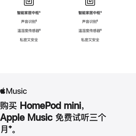
智能家居中枢
脚
⁴
智能家居中枢
脚
⁴
注
注
声音识别
脚
⁵
声音识别
脚
⁵
注
注
温湿度传感器
脚
⁶
温湿度传感器
脚
⁶
注
注
私密又安全
私密又安全
购买 HomePod mini，
Apple Music 免费试听三个
月
脚
⁺。