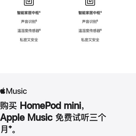
智能家居中枢
脚
⁴
智能家居中枢
脚
⁴
注
注
声音识别
脚
⁵
声音识别
脚
⁵
注
注
温湿度传感器
脚
⁶
温湿度传感器
脚
⁶
注
注
私密又安全
私密又安全
购买 HomePod mini，
Apple Music 免费试听三个
月
脚
⁺。