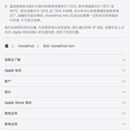
温湿度感应功能针对室内和家居场景进行了优化，即环境温度约为 15ºC 至
30ºC、相对湿度约为 30% 至 70% 的场景。在长时间以高音量播放音频等情
况下，准确性可能会降低。HomePod mini 在启动后需要一定时间对传感器进
行校准，才可显示结果。
我们会使用你所在位置，为你更快显示送货选项。我们通过你的 IP 地址，或者你在上次
访问 Apple 网站时输入的位置信息，找到了你的位置。
HomePod
购买 HomePod mini
Apple
选购及了解
Apple 钱包
账户
娱乐
Apple Store 商店
商务应用
教育应用