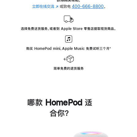
立即在线交流
(在
或致电
400-666-8800
。
新
窗
口
选择免费送货服务，或者到 Apple Store 零售店提取现货商品。
中
打
开)
购买 HomePod mini，Apple Music 免费试听三个月
脚
⁺
注
简单免费的退货服务
哪款 HomePod 适
合你？
进
一
步