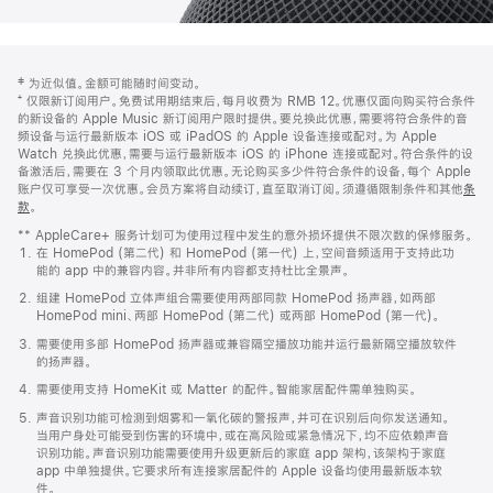
网
脚
‡ 为近似值。金额可能随时间变动。
注
页
⁺ 仅限新订阅用户。免费试用期结束后，每月收费为 RMB 12。优惠仅面向购买符合条件
页
的新设备的 Apple Music 新订阅用户限时提供。要兑换此优惠，需要将符合条件的音
频设备与运行最新版本 iOS 或 iPadOS 的 Apple 设备连接或配对。为 Apple
脚
Watch 兑换此优惠，需要与运行最新版本 iOS 的 iPhone 连接或配对。符合条件的设
备激活后，需要在 3 个月内领取此优惠。无论购买多少件符合条件的设备，每个 Apple
账户仅可享受一次优惠。会员方案将自动续订，直至取消订阅。须遵循限制条件和其他
条
款
。
(在
新
** AppleCare+ 服务计划可为使用过程中发生的意外损坏提供不限次数的保修服务。
窗
在 HomePod (第二代) 和 HomePod (第一代) 上，空间音频适用于支持此功
口
能的 app 中的兼容内容。并非所有内容都支持杜比全景声。
中
打
组建 HomePod 立体声组合需要使用两部同款 HomePod 扬声器，如两部
开)
HomePod mini、两部 HomePod (第二代) 或两部 HomePod (第一代)。
需要使用多部 HomePod 扬声器或兼容隔空播放功能并运行最新隔空播放软件
的扬声器。
需要使用支持 HomeKit 或 Matter 的配件。智能家居配件需单独购买。
声音识别功能可检测到烟雾和一氧化碳的警报声，并可在识别后向你发送通知。
当用户身处可能受到伤害的环境中，或在高风险或紧急情况下，均不应依赖声音
识别功能。声音识别功能需要使用升级更新后的家庭 app 架构，该架构于家庭
app 中单独提供。它要求所有连接家居配件的 Apple 设备均使用最新版本软
件。