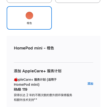
橙色
HomePod mini - 橙色
添加 AppleCare+ 服务计划
AppleCare+ 服务计划 (适用于
AppleC
添加
HomePod mini)
服
RMB 119
务
获得长达 2 年的不限次数的意外损坏保修服务
和额外技术支持
脚
**
计
注