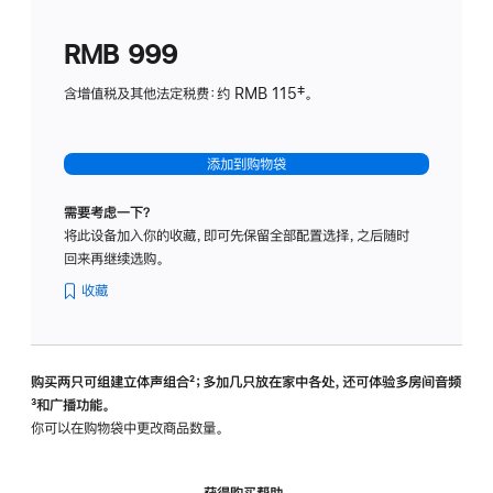
划
(适
RMB 999
用
于
含增值税及其他法定税费：约 RMB 115‡。
HomeP
mini)
添加到购物袋
需要考虑一下？
将此设备加入你的收藏，即可先保留全部配置选择，之后随时
回来再继续选购。
收藏
购买两只可组建立体声组合
脚
²；多加几只放在家中各处，还可体验多‍房‍间音频
脚
³和广播功能。
注
注
你可以在购物袋中更改商品数量。
获得购买帮助，