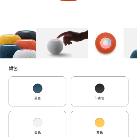
图库
图像
1
图库
图像
2
图库
图像
3
颜色
蓝色
午夜色
白色
黄色