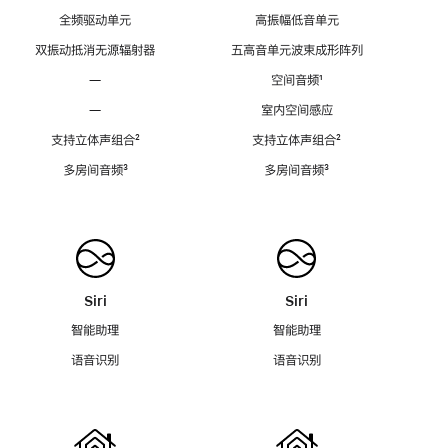
全频驱动单元
高振幅低音单元
双振动抵消无源辐射器
五高音单元波束成形阵列
—
空间音频
脚
¹
注
—
室内空间感应
支持立体声组合
脚
²
支持立体声组合
脚
²
注
注
多房间音频
脚
³
多房间音频
脚
³
注
注
Siri
Siri
智能助理
智能助理
语音识别
语音识别