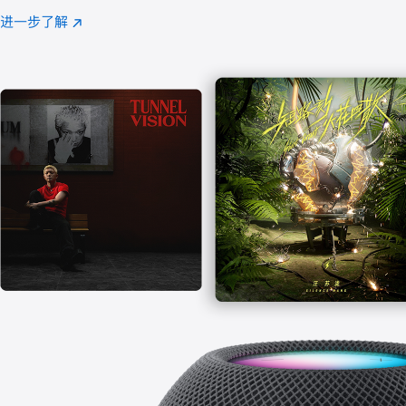
注
进一步了解
Apple
(在
Music
新
窗
口
中
打
开)