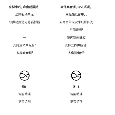
身材小巧，声音超震撼。
高保真音质，令人沉浸。
全频驱动单元
高振幅低音单元
双振动抵消无源辐射器
五高音单元波束成形阵列
—
空间音频
脚
¹
注
—
室内空间感应
支持立体声组合
脚
²
支持立体声组合
脚
²
注
注
多房间音频
脚
³
多房间音频
脚
³
注
注
Siri
Siri
智能助理
智能助理
语音识别
语音识别