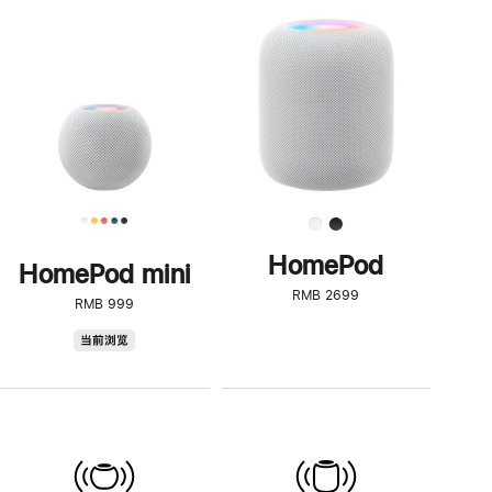
一
步
了
解
HomePod<
HomePod
HomePod mini
RMB 2699
RMB 999
HomePod
当前浏览
mini