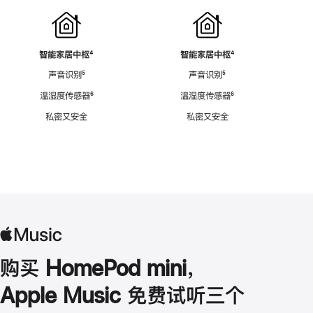
智能家居中枢
脚
⁴
智能家居中枢
脚
⁴
注
注
声音识别
脚
⁵
声音识别
脚
⁵
注
注
温湿度传感器
脚
⁶
温湿度传感器
脚
⁶
注
注
私密又安全
私密又安全
购买 HomePod mini，
Apple Music 免费试听三个