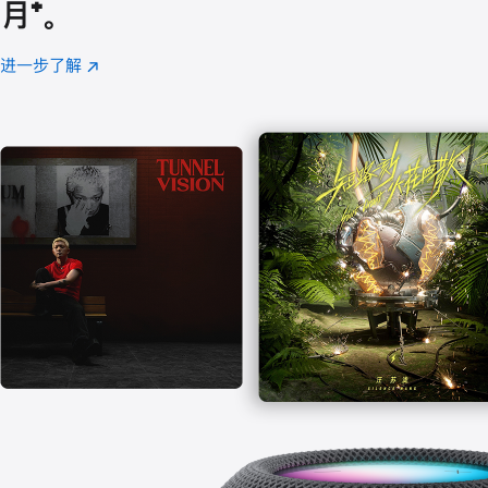
月
脚
⁺。
注
进一步了解
Apple
(在
Music
新
窗
口
中
打
开)