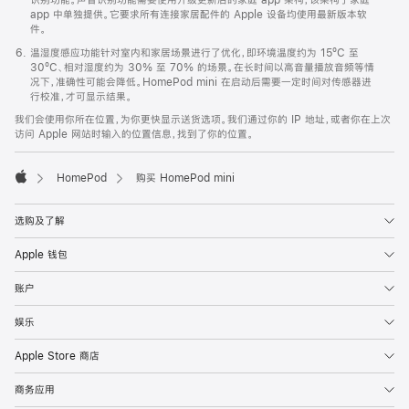
app 中单独提供。它要求所有连接家居配件的 Apple 设备均使用最新版本软
件。
温湿度感应功能针对室内和家居场景进行了优化，即环境温度约为 15ºC 至
30ºC、相对湿度约为 30% 至 70% 的场景。在长时间以高音量播放音频等情
况下，准确性可能会降低。HomePod mini 在启动后需要一定时间对传感器进
行校准，才可显示结果。
我们会使用你所在位置，为你更快显示送货选项。我们通过你的 IP 地址，或者你在上次
访问 Apple 网站时输入的位置信息，找到了你的位置。
HomePod
购买 HomePod mini
Apple
选购及了解
Apple 钱包
账户
娱乐
Apple Store 商店
商务应用