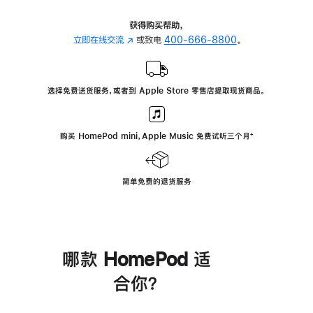
获得购买帮助，
立即在线交流
(在
或致电
400-666-8800
。
新
窗
口
选择免费送货服务，或者到 Apple Store 零售店提取现货商品。
中
打
开)
购买 HomePod mini，Apple Music 免费试听三个月
脚
⁺
注
简单免费的退货服务
哪款 HomePod 适
合你？
进