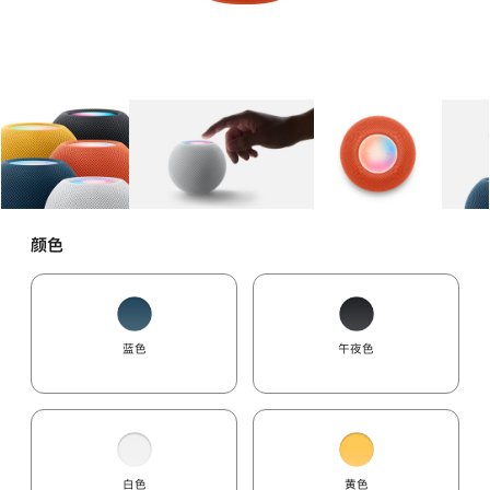
图库
图像
1
图库
图像
2
图库
图像
3
颜色
蓝色
午夜色
白色
黄色