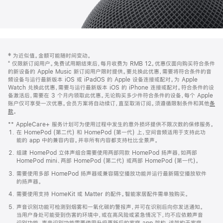
网
脚
‡ 为近似值。金额可能随时间变动。
注
页
⁺ 仅限新订阅用户。免费试用期结束后，每月收费为 RMB 12。优惠仅面向购买符合条件
页
的新设备的 Apple Music 新订阅用户限时提供。要兑换此优惠，需要将符合条件的音
频设备与运行最新版本 iOS 或 iPadOS 的 Apple 设备连接或配对。为 Apple
脚
Watch 兑换此优惠，需要与运行最新版本 iOS 的 iPhone 连接或配对。符合条件的设
备激活后，需要在 3 个月内领取此优惠。无论购买多少件符合条件的设备，每个 Apple
账户仅可享受一次优惠。会员方案将自动续订，直至取消订阅。须遵循限制条件和其他
条
款
。
(在
新
** AppleCare+ 服务计划可为使用过程中发生的意外损坏提供不限次数的保修服务。
窗
在 HomePod (第二代) 和 HomePod (第一代) 上，空间音频适用于支持此功
口
能的 app 中的兼容内容。并非所有内容都支持杜比全景声。
中
打
组建 HomePod 立体声组合需要使用两部同款 HomePod 扬声器，如两部
开)
HomePod mini、两部 HomePod (第二代) 或两部 HomePod (第一代)。
需要使用多部 HomePod 扬声器或兼容隔空播放功能并运行最新隔空播放软件
的扬声器。
需要使用支持 HomeKit 或 Matter 的配件。智能家居配件需单独购买。
声音识别功能可检测到烟雾和一氧化碳的警报声，并可在识别后向你发送通知。
当用户身处可能受到伤害的环境中，或在高风险或紧急情况下，均不应依赖声音
识别功能。声音识别功能需要使用升级更新后的家庭 app 架构，该架构于家庭