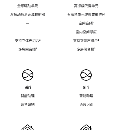
全频驱动单元
高振幅低音单元
双振动抵消无源辐射器
五高音单元波束成形阵列
—
空间音频
脚
¹
注
—
室内空间感应
支持立体声组合
脚
²
支持立体声组合
脚
²
注
注
多房间音频
脚
³
多房间音频
脚
³
注
注
Siri
Siri
智能助理
智能助理
语音识别
语音识别