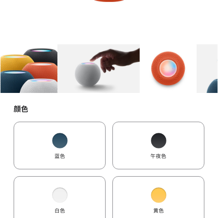
图库
图像
1
图库
图像
2
图库
图像
3
颜色
蓝色
午夜色
白色
黄色