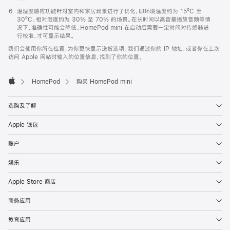
温湿度感应功能针对室内和家居场景进行了优化，即环境温度约为 15ºC 至
30ºC、相对湿度约为 30% 至 70% 的场景。在长时间以高音量播放音频等情
况下，准确性可能会降低。HomePod mini 在启动后需要一定时间对传感器进
行校准，才可显示结果。
我们会使用你所在位置，为你更快显示送货选项。我们通过你的 IP 地址，或者你在上次
访问 Apple 网站时输入的位置信息，找到了你的位置。
HomePod
购买 HomePod mini
Apple
选购及了解
Apple 钱包
账户
娱乐
Apple Store 商店
商务应用
教育应用