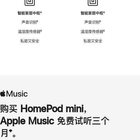
智能家居中枢
脚
⁴
智能家居中枢
脚
⁴
注
注
声音识别
脚
⁵
声音识别
脚
⁵
注
注
温湿度传感器
脚
⁶
温湿度传感器
脚
⁶
注
注
私密又安全
私密又安全
购买 HomePod mini，
Apple Music 免费试听三个
月
脚
⁺。