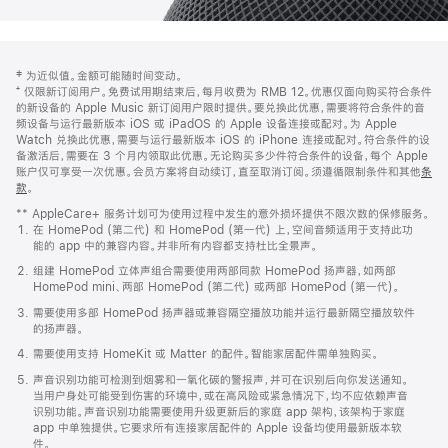
网
脚
‡ 为近似值。金额可能随时间变动。
注
页
⁺ 仅限新订阅用户。免费试用期结束后，每月收费为 RMB 12。优惠仅面向购买符合条件
页
的新设备的 Apple Music 新订阅用户限时提供。要兑换此优惠，需要将符合条件的音
频设备与运行最新版本 iOS 或 iPadOS 的 Apple 设备连接或配对。为 Apple
脚
Watch 兑换此优惠，需要与运行最新版本 iOS 的 iPhone 连接或配对。符合条件的设
备激活后，需要在 3 个月内领取此优惠。无论购买多少件符合条件的设备，每个 Apple
账户仅可享受一次优惠。会员方案将自动续订，直至取消订阅。须遵循限制条件和其他
条
款
。
(在
新
** AppleCare+ 服务计划可为使用过程中发生的意外损坏提供不限次数的保修服务。
窗
在 HomePod (第二代) 和 HomePod (第一代) 上，空间音频适用于支持此功
口
能的 app 中的兼容内容。并非所有内容都支持杜比全景声。
中
打
组建 HomePod 立体声组合需要使用两部同款 HomePod 扬声器，如两部
开)
HomePod mini、两部 HomePod (第二代) 或两部 HomePod (第一代)。
需要使用多部 HomePod 扬声器或兼容隔空播放功能并运行最新隔空播放软件
的扬声器。
需要使用支持 HomeKit 或 Matter 的配件。智能家居配件需单独购买。
声音识别功能可检测到烟雾和一氧化碳的警报声，并可在识别后向你发送通知。
当用户身处可能受到伤害的环境中，或在高风险或紧急情况下，均不应依赖声音
识别功能。声音识别功能需要使用升级更新后的家庭 app 架构，该架构于家庭
app 中单独提供。它要求所有连接家居配件的 Apple 设备均使用最新版本软
件。