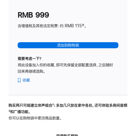
划
(适
RMB 999
用
于
含增值税及其他法定税费：约 RMB 115‡。
HomeP
mini)
添加到购物袋
需要考虑一下？
将此设备加入你的收藏，即可先保留全部配置选择，之后随时
回来再继续选购。
收藏
购买两只可组建立体声组合
脚
²；多加几只放在家中各处，还可体验多‍房‍间音频
脚
³和广播功能。
注
注
你可以在购物袋中更改商品数量。
获得购买帮助，