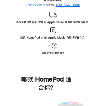
立即在线交流
(在
或致电
400-666-8800
。
新
窗
口
选择免费送货服务，或者到 Apple Store 零售店提取现货商品。
中
打
开)
购买 HomePod mini，Apple Music 免费试听三个月
脚
⁺
注
简单免费的退货服务
哪款 HomePod 适
合你？
进
一
步