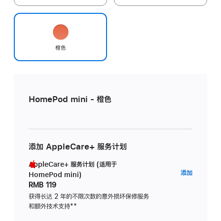
橙色
HomePod mini - 橙色
添加 AppleCare+ 服务计划
AppleCare+ 服务计划 (适用于
AppleC
添加
HomePod mini)
服
RMB 119
务
获得长达 2 年的不限次数的意外损坏保修服务
和额外技术支持
脚
**
计
注