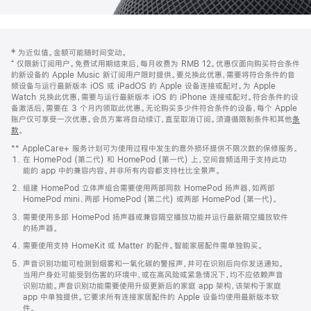
网
脚
‡ 为近似值。金额可能随时间变动。
注
页
⁺ 仅限新订阅用户。免费试用期结束后，每月收费为 RMB 12。优惠仅面向购买符合条件
页
的新设备的 Apple Music 新订阅用户限时提供。要兑换此优惠，需要将符合条件的音
频设备与运行最新版本 iOS 或 iPadOS 的 Apple 设备连接或配对。为 Apple
脚
Watch 兑换此优惠，需要与运行最新版本 iOS 的 iPhone 连接或配对。符合条件的设
备激活后，需要在 3 个月内领取此优惠。无论购买多少件符合条件的设备，每个 Apple
账户仅可享受一次优惠。会员方案将自动续订，直至取消订阅。须遵循限制条件和其他
条
款
。
(在
新
** AppleCare+ 服务计划可为使用过程中发生的意外损坏提供不限次数的保修服务。
窗
在 HomePod (第二代) 和 HomePod (第一代) 上，空间音频适用于支持此功
口
能的 app 中的兼容内容。并非所有内容都支持杜比全景声。
中
打
组建 HomePod 立体声组合需要使用两部同款 HomePod 扬声器，如两部
开)
HomePod mini、两部 HomePod (第二代) 或两部 HomePod (第一代)。
需要使用多部 HomePod 扬声器或兼容隔空播放功能并运行最新隔空播放软件
的扬声器。
需要使用支持 HomeKit 或 Matter 的配件。智能家居配件需单独购买。
声音识别功能可检测到烟雾和一氧化碳的警报声，并可在识别后向你发送通知。
当用户身处可能受到伤害的环境中，或在高风险或紧急情况下，均不应依赖声音
识别功能。声音识别功能需要使用升级更新后的家庭 app 架构，该架构于家庭
app 中单独提供。它要求所有连接家居配件的 Apple 设备均使用最新版本软
件。