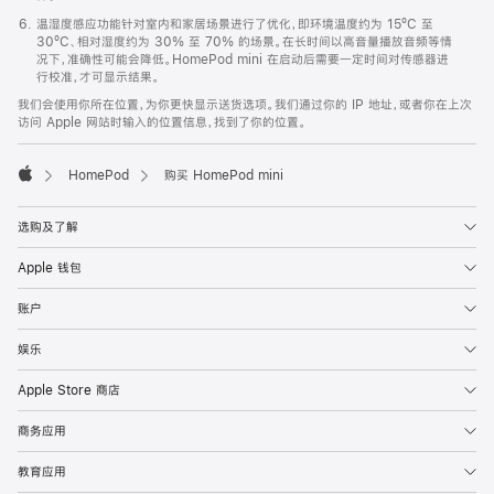
温湿度感应功能针对室内和家居场景进行了优化，即环境温度约为 15ºC 至
30ºC、相对湿度约为 30% 至 70% 的场景。在长时间以高音量播放音频等情
况下，准确性可能会降低。HomePod mini 在启动后需要一定时间对传感器进
行校准，才可显示结果。
我们会使用你所在位置，为你更快显示送货选项。我们通过你的 IP 地址，或者你在上次
访问 Apple 网站时输入的位置信息，找到了你的位置。
HomePod
购买 HomePod mini
Apple
选购及了解
Apple 钱包
账户
娱乐
Apple Store 商店
商务应用
教育应用