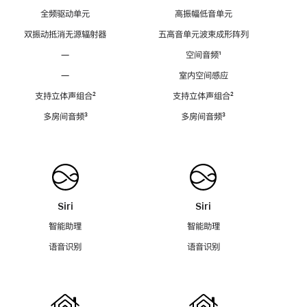
全频驱动单元
高振幅低音单元
双振动抵消无源辐射器
五高音单元波束成形阵列
—
空间音频
脚
¹
注
—
室内空间感应
支持立体声组合
脚
²
支持立体声组合
脚
²
注
注
多房间音频
脚
³
多房间音频
脚
³
注
注
Siri
Siri
智能助理
智能助理
语音识别
语音识别