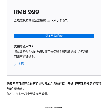
划
(适
RMB 999
用
于
含增值税及其他法定税费：约 RMB 115‡。
HomeP
mini)
添加到购物袋
需要考虑一下？
将此设备加入你的收藏，即可先保留全部配置选择，之后随时
回来再继续选购。
收藏
购买两只可组建立体声组合
脚
²；多加几只放在家中各处，还可体验多‍房‍间音频
脚
³和广播功能。
注
注
你可以在购物袋中更改商品数量。
获得购买帮助，