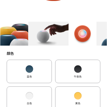
图库
图像
1
图库
图像
2
图库
图像
3
颜色
蓝色
午夜色
白色
黄色