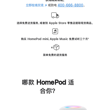
立即在线交流
(在
或致电
400-666-8800
。
新
窗
口
选择免费送货服务，或者到 Apple Store 零售店提取现货商品。
中
打
开)
购买 HomePod mini，Apple Music 免费试听三个月
脚
⁺
注
简单免费的退货服务
哪款 HomePod 适
合你？
进
一
步