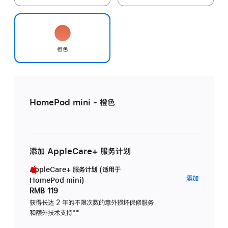
橙色
HomePod mini - 橙色
添加 AppleCare+ 服务计划
AppleCare+ 服务计划 (适用于
AppleC
添加
HomePod mini)
服
RMB 119
务
获得长达 2 年的不限次数的意外损坏保修服务
和额外技术支持
脚
**
计
注