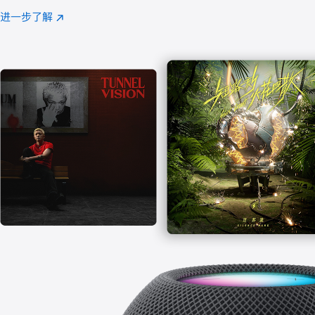
注
进一步了解
Apple
(在
Music
新
窗
口
中
打
开)