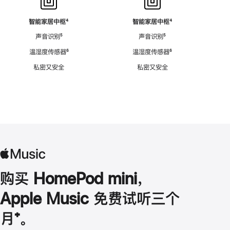
智能家居中枢
脚
⁴
智能家居中枢
脚
⁴
注
注
声音识别
脚
⁵
声音识别
脚
⁵
注
注
温湿度传感器
脚
⁶
温湿度传感器
脚
⁶
注
注
私密又安全
私密又安全
购买 HomePod mini，
Apple Music 免费试听三个
月
脚
⁺。