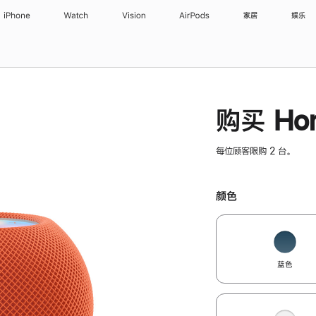
iPhone
Watch
Vision
AirPods
家居
娱乐
购买 Hom
每位顾客限购 2 台。
颜色
蓝色