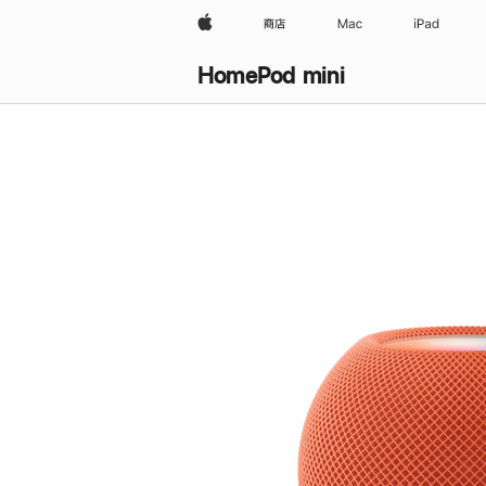
Apple
商店
Mac
iPad
HomePod mini
购
买
HomePod mini