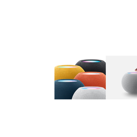
图库
图像
1