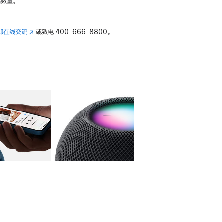
数量。
即在线交流
(在
或致电
400-666-8800。
新
窗
口
中
打
开)
库
图像
4
图库
图像
5