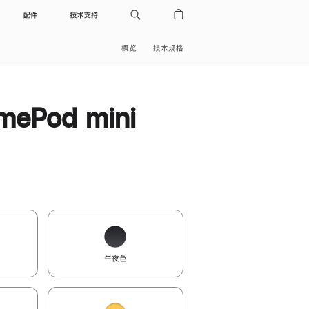
配件
技术支持
概览
技术规格
ePod mini
午夜色