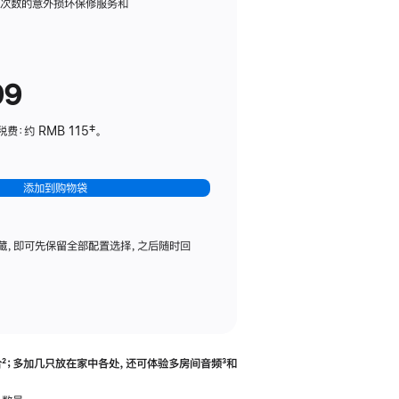
务
限次数的意外损坏保修服务和
计
划
(适
99
用
于
：约 RMB 115‡。
HomePod
mini)
添加到购物袋
藏，即可先保留全部配置选择，之后随时回
合
脚
²；多加几只放在家中各处，还可体验多‍房‍间音频
脚
³和
注
注