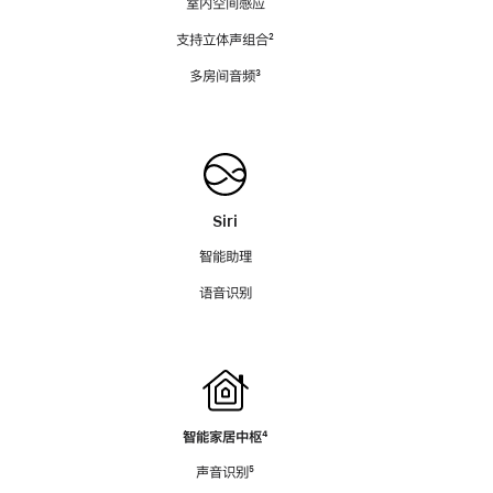
室内空间感应
支持立体声组合
脚
²
注
多房间音频
脚
³
注
Siri
智能助理
语音识别
智能家居中枢
脚
⁴
注
声音识别
脚
⁵