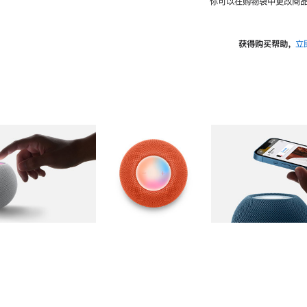
你可以在购物袋中更改商品
获得购买帮助，
立
图库
图像
2
图库
图像
3
图