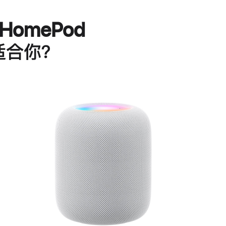
HomePod
适合你？
进
一
步
了
解
HomePod<