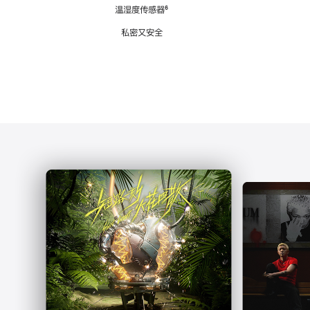
注
温湿度传感器
脚
⁶
注
私密又安全