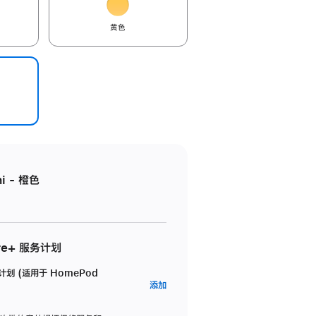
黄色
i - 橙色
re+ 服务计划
务计划 (适用于 HomePod
AppleCare+
添加
服