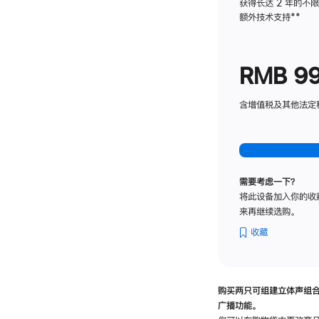
获得长达 2 年的不
额外技术支持
脚
**
注
RMB 9
含增值税及其他法定税费
需要考虑一下？
将此设备加入你的收
来再继续选购。
收藏
购买两只可组建立体声组
广播功能。