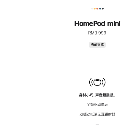
HomePod mini
RMB 999
HomePod
当前浏览
mini
身材小巧，声音超震撼。
全频驱动单元
双振动抵消无源辐射器
—