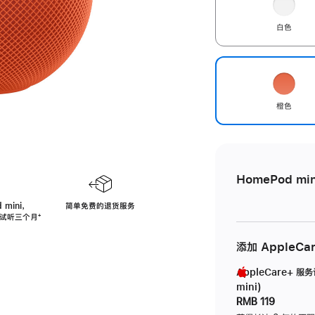
白色
橙色
HomePod min
 mini，
简单免费的退货服务
免费试听三个月
脚
⁺
注
添加 AppleCa
AppleCare+ 服
mini)
RMB 119