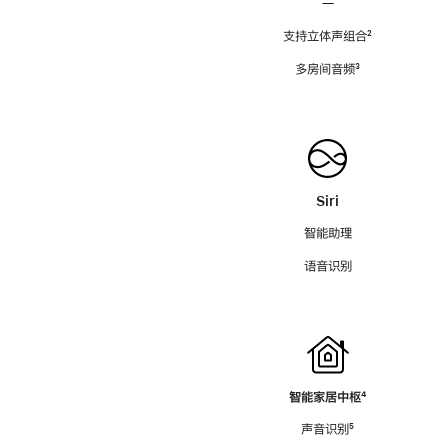
—
支持立体声组合
脚
²
注
多房间音频
脚
³
注
Siri
智能助理
语音识别
智能家居中枢
脚
⁴
注
声音识别
脚
⁵