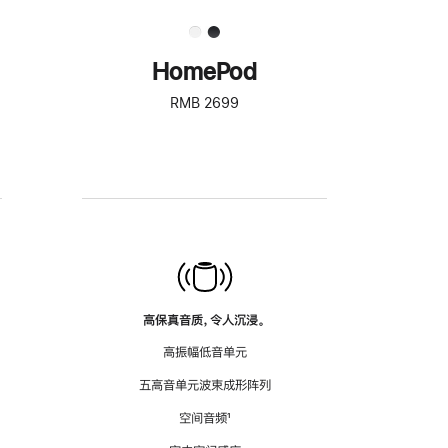
HomePod
RMB 2699
高保真音质，令人沉浸。
高振幅低音单元
五高音单元波束成形阵列
空间音频
脚
¹
注