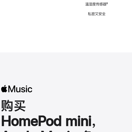
注
温湿度传感器
脚
⁶
注
私密又安全
购买
HomePod mini，