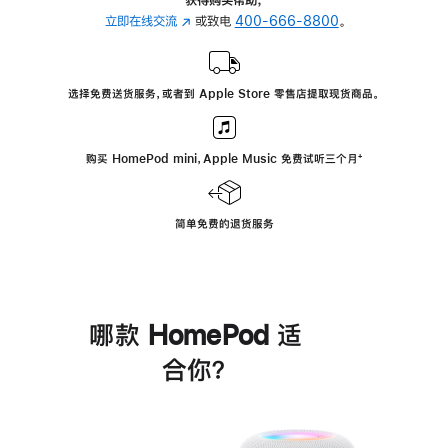
立即在线交流
(在
或致电
400-666-8800
。
新
窗
口
选择免费送货服务，或者到 Apple Store 零售店提取现货商品。
中
打
开)
购买 HomePod mini，Apple Music 免费试听三个月
脚
⁺
注
简单免费的退货服务
哪款 HomePod 适
合你？
进
一
步