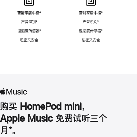
智能家居中枢
脚
⁴
智能家居中枢
脚
⁴
注
注
声音识别
脚
⁵
声音识别
脚
⁵
注
注
温湿度传感器
脚
⁶
温湿度传感器
脚
⁶
注
注
私密又安全
私密又安全
购买 HomePod mini，
Apple Music 免费试听三个
月
脚
⁺。