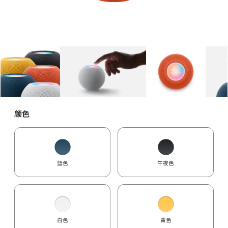
图库
图像
1
图库
图像
2
图库
图像
3
颜色
蓝色
午夜色
白色
黄色