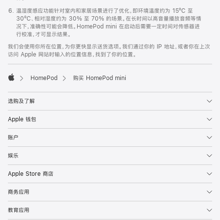
温湿度感应功能针对室内和家居场景进行了优化，即环境温度约为 15ºC 至
30ºC、相对湿度约为 30% 至 70% 的场景。在长时间以高音量播放音频等情
况下，准确性可能会降低。HomePod mini 在启动后需要一定时间对传感器进
行校准，才可显示结果。
我们会使用你所在位置，为你更快显示送货选项。我们通过你的 IP 地址，或者你在上次
访问 Apple 网站时输入的位置信息，找到了你的位置。
HomePod
购买 HomePod mini
Apple
选购及了解
Apple 钱包
账户
娱乐
Apple Store 商店
商务应用
教育应用