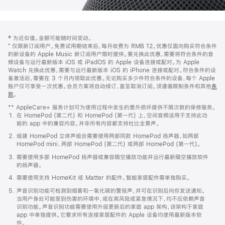
网
脚
‡ 为近似值。金额可能随时间变动。
注
页
⁺ 仅限新订阅用户。免费试用期结束后，每月收费为 RMB 12。优惠仅面向购买符合条件
页
的新设备的 Apple Music 新订阅用户限时提供。要兑换此优惠，需要将符合条件的音
频设备与运行最新版本 iOS 或 iPadOS 的 Apple 设备连接或配对。为 Apple
脚
Watch 兑换此优惠，需要与运行最新版本 iOS 的 iPhone 连接或配对。符合条件的设
备激活后，需要在 3 个月内领取此优惠。无论购买多少件符合条件的设备，每个 Apple
账户仅可享受一次优惠。会员方案将自动续订，直至取消订阅。须遵循限制条件和其他
条
款
。
(在
新
** AppleCare+ 服务计划可为使用过程中发生的意外损坏提供不限次数的保修服务。
窗
在 HomePod (第二代) 和 HomePod (第一代) 上，空间音频适用于支持此功
口
能的 app 中的兼容内容。并非所有内容都支持杜比全景声。
中
打
组建 HomePod 立体声组合需要使用两部同款 HomePod 扬声器，如两部
开)
HomePod mini、两部 HomePod (第二代) 或两部 HomePod (第一代)。
需要使用多部 HomePod 扬声器或兼容隔空播放功能并运行最新隔空播放软件
的扬声器。
需要使用支持 HomeKit 或 Matter 的配件。智能家居配件需单独购买。
声音识别功能可检测到烟雾和一氧化碳的警报声，并可在识别后向你发送通知。
当用户身处可能受到伤害的环境中，或在高风险或紧急情况下，均不应依赖声音
识别功能。声音识别功能需要使用升级更新后的家庭 app 架构，该架构于家庭
app 中单独提供。它要求所有连接家居配件的 Apple 设备均使用最新版本软
件。