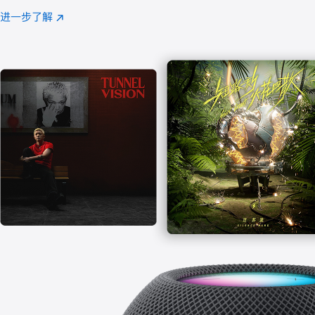
注
进一步了解
Apple
(在
Music
新
窗
口
中
打
开)