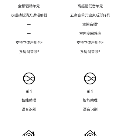
全频驱动单元
高振幅低音单元
双振动抵消无源辐射器
五高音单元波束成形阵列
—
空间音频
脚
¹
注
—
室内空间感应
支持立体声组合
脚
²
支持立体声组合
脚
²
注
注
多房间音频
脚
³
多房间音频
脚
³
注
注
Siri
Siri
智能助理
智能助理
语音识别
语音识别