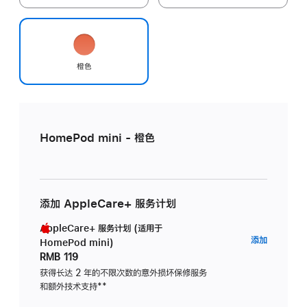
橙色
HomePod mini - 橙色
添加 AppleCare+ 服务计划
AppleCare+ 服务计划 (适用于
AppleC
添加
HomePod mini)
服
RMB 119
务
获得长达 2 年的不限次数的意外损坏保修服务
和额外技术支持
脚
**
计
注