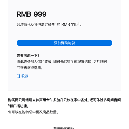
划
(适
RMB 999
用
于
含增值税及其他法定税费：约 RMB 115‡。
HomeP
mini)
添加到购物袋
需要考虑一下？
将此设备加入你的收藏，即可先保留全部配置选择，之后随时
回来再继续选购。
收藏
购买两只可组建立体声组合
脚
²；多加几只放在家中各处，还可体验多‍房‍间音频
脚
³和广播功能。
注
注
你可以在购物袋中更改商品数量。
获得购买帮助，