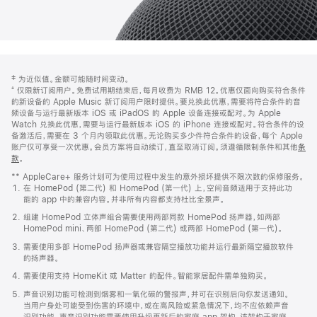
网
脚
‡ 为近似值。金额可能随时间变动。
注
页
⁺ 仅限新订阅用户。免费试用期结束后，每月收费为 RMB 12。优惠仅面向购买符合条件
页
的新设备的 Apple Music 新订阅用户限时提供。要兑换此优惠，需要将符合条件的音
频设备与运行最新版本 iOS 或 iPadOS 的 Apple 设备连接或配对。为 Apple
脚
Watch 兑换此优惠，需要与运行最新版本 iOS 的 iPhone 连接或配对。符合条件的设
备激活后，需要在 3 个月内领取此优惠。无论购买多少件符合条件的设备，每个 Apple
账户仅可享受一次优惠。会员方案将自动续订，直至取消订阅。须遵循限制条件和其他
条
款
。
(在
新
** AppleCare+ 服务计划可为使用过程中发生的意外损坏提供不限次数的保修服务。
窗
在 HomePod (第二代) 和 HomePod (第一代) 上，空间音频适用于支持此功
口
能的 app 中的兼容内容。并非所有内容都支持杜比全景声。
中
打
组建 HomePod 立体声组合需要使用两部同款 HomePod 扬声器，如两部
开)
HomePod mini、两部 HomePod (第二代) 或两部 HomePod (第一代)。
需要使用多部 HomePod 扬声器或兼容隔空播放功能并运行最新隔空播放软件
的扬声器。
需要使用支持 HomeKit 或 Matter 的配件。智能家居配件需单独购买。
声音识别功能可检测到烟雾和一氧化碳的警报声，并可在识别后向你发送通知。
当用户身处可能受到伤害的环境中，或在高风险或紧急情况下，均不应依赖声音
识别功能。声音识别功能需要使用升级更新后的家庭 app 架构，该架构于家庭