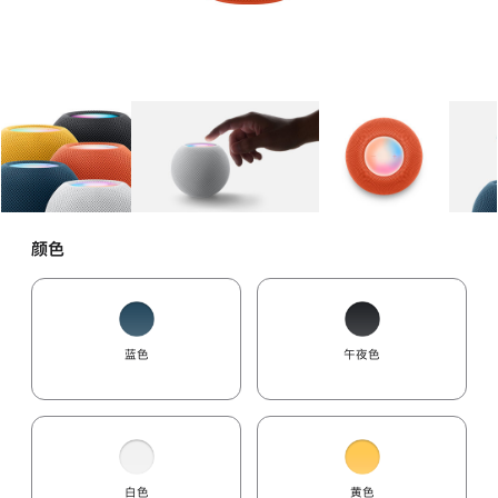
图库
图像
1
图库
图像
2
图库
图像
3
颜色
蓝色
午夜色
白色
黄色