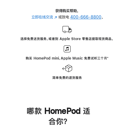
获得购买帮助，
立即在线交流
(在
或致电
400-666-8800
。
新
窗
口
选择免费送货服务，或者到 Apple Store 零售店提取现货商品。
中
打
开)
购买 HomePod mini，Apple Music 免费试听三个月
脚
⁺
注
简单免费的退货服务
哪款 HomePod 适
合你？
进