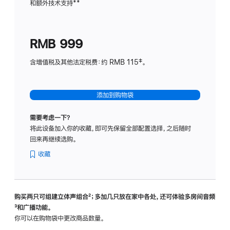
和额外技术支持
脚
**
计
注
划
(适
RMB 999
用
于
含增值税及其他法定税费：约 RMB 115‡。
HomeP
mini)
添加到购物袋
需要考虑一下？
将此设备加入你的收藏，即可先保留全部配置选择，之后随时
回来再继续选购。
收藏
购买两只可组建立体声组合
脚
²；多加几只放在家中各处，还可体验多‍房‍间音频
脚
³和广播功能。
注
注
你可以在购物袋中更改商品数量。