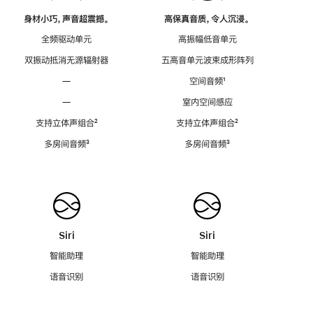
身材小巧，声音超震撼。
高保真音质，令人沉浸。
全频驱动单元
高振幅低音单元
双振动抵消无源辐射器
五高音单元波束成形阵列
—
空间音频
脚
¹
注
—
室内空间感应
支持立体声组合
脚
²
支持立体声组合
脚
²
注
注
多房间音频
脚
³
多房间音频
脚
³
注
注
Siri
Siri
智能助理
智能助理
语音识别
语音识别