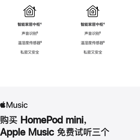
智能家居中枢
脚
⁴
智能家居中枢
脚
⁴
注
注
声音识别
脚
⁵
声音识别
脚
⁵
注
注
温湿度传感器
脚
⁶
温湿度传感器
脚
⁶
注
注
私密又安全
私密又安全
购买 HomePod mini，
Apple Music 免费试听三个