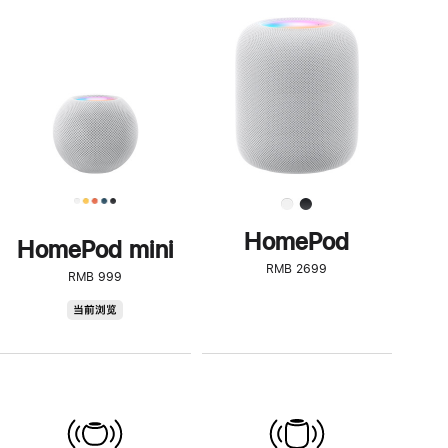
一
步
了
解
HomePod<
HomePod
HomePod mini
RMB 2699
RMB 999
HomePod
当前浏览
mini