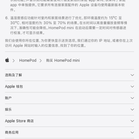
app 中单独提供。它要求所有连接家居配件的 Apple 设备均使用最新版本软
件。
温湿度感应功能针对室内和家居场景进行了优化，即环境温度约为 15ºC 至
30ºC、相对湿度约为 30% 至 70% 的场景。在长时间以高音量播放音频等情
况下，准确性可能会降低。HomePod mini 在启动后需要一定时间对传感器进
行校准，才可显示结果。
我们会使用你所在位置，为你更快显示送货选项。我们通过你的 IP 地址，或者你在上次
访问 Apple 网站时输入的位置信息，找到了你的位置。
HomePod
购买 HomePod mini
Apple
选购及了解
Apple 钱包
账户
娱乐
Apple Store 商店
商务应用