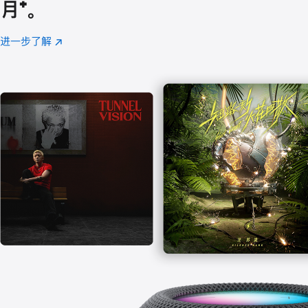
月
脚
⁺。
注
进一步了解
Apple
(在
Music
新
窗
口
中
打
开)