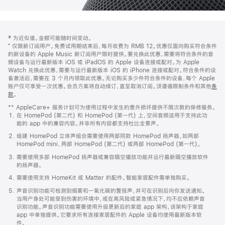
网
脚
‡ 为近似值。金额可能随时间变动。
注
页
⁺ 仅限新订阅用户。免费试用期结束后，每月收费为 RMB 12。优惠仅面向购买符合条件
页
的新设备的 Apple Music 新订阅用户限时提供。要兑换此优惠，需要将符合条件的音
频设备与运行最新版本 iOS 或 iPadOS 的 Apple 设备连接或配对。为 Apple
脚
Watch 兑换此优惠，需要与运行最新版本 iOS 的 iPhone 连接或配对。符合条件的设
备激活后，需要在 3 个月内领取此优惠。无论购买多少件符合条件的设备，每个 Apple
账户仅可享受一次优惠。会员方案将自动续订，直至取消订阅。须遵循限制条件和其他
条
款
。
(在
新
** AppleCare+ 服务计划可为使用过程中发生的意外损坏提供不限次数的保修服务。
窗
在 HomePod (第二代) 和 HomePod (第一代) 上，空间音频适用于支持此功
口
能的 app 中的兼容内容。并非所有内容都支持杜比全景声。
中
打
组建 HomePod 立体声组合需要使用两部同款 HomePod 扬声器，如两部
开)
HomePod mini、两部 HomePod (第二代) 或两部 HomePod (第一代)。
需要使用多部 HomePod 扬声器或兼容隔空播放功能并运行最新隔空播放软件
的扬声器。
需要使用支持 HomeKit 或 Matter 的配件。智能家居配件需单独购买。
声音识别功能可检测到烟雾和一氧化碳的警报声，并可在识别后向你发送通知。
当用户身处可能受到伤害的环境中，或在高风险或紧急情况下，均不应依赖声音
识别功能。声音识别功能需要使用升级更新后的家庭 app 架构，该架构于家庭
app 中单独提供。它要求所有连接家居配件的 Apple 设备均使用最新版本软
件。