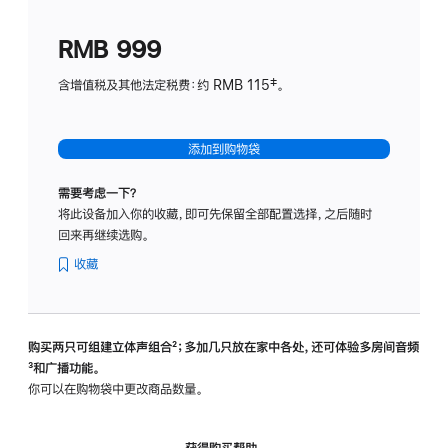
划
(适
RMB 999
用
于
含增值税及其他法定税费：约 RMB 115‡。
HomeP
mini)
添加到购物袋
需要考虑一下？
将此设备加入你的收藏，即可先保留全部配置选择，之后随时
回来再继续选购。
收藏
购买两只可组建立体声组合
脚
²；多加几只放在家中各处，还可体验多‍房‍间音频
脚
³和广播功能。
注
注
你可以在购物袋中更改商品数量。
获得购买帮助，