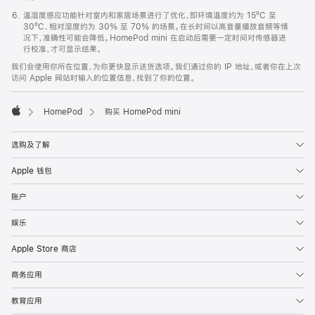
温湿度感应功能针对室内和家居场景进行了优化，即环境温度约为 15ºC 至
30ºC、相对湿度约为 30% 至 70% 的场景。在长时间以高音量播放音频等情
况下，准确性可能会降低。HomePod mini 在启动后需要一定时间对传感器进
行校准，才可显示结果。
我们会使用你所在位置，为你更快显示送货选项。我们通过你的 IP 地址，或者你在上次
访问 Apple 网站时输入的位置信息，找到了你的位置。
HomePod
购买 HomePod mini
Apple
选购及了解
Apple 钱包
账户
娱乐
Apple Store 商店
商务应用
教育应用