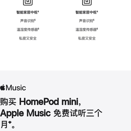
智能家居中枢
脚
⁴
智能家居中枢
脚
⁴
注
注
声音识别
脚
⁵
声音识别
脚
⁵
注
注
温湿度传感器
脚
⁶
温湿度传感器
脚
⁶
注
注
私密又安全
私密又安全
购买 HomePod mini，
Apple Music 免费试听三个
月
脚
⁺。