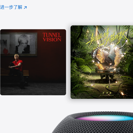
注
进一步了解
Apple
(在
Music
新
窗
口
中
打
开)