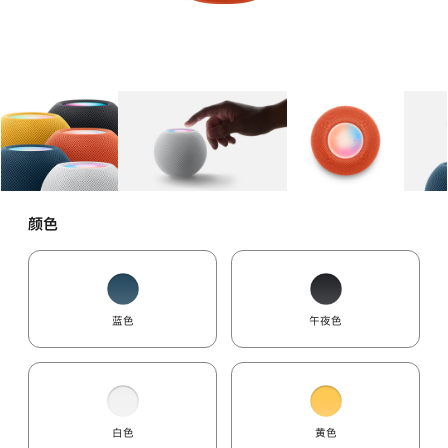
图库
图像
1
图库
图像
2
图库
图像
3
颜色
蓝色
午夜色
白色
黄色