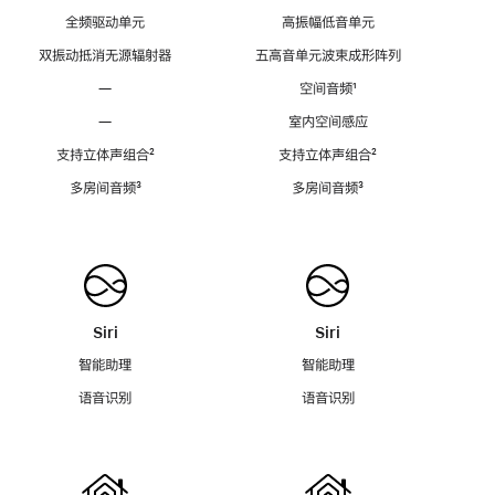
全频驱动单元
高振幅低音单元
双振动抵消无源辐射器
五高音单元波束成形阵列
—
空间音频
脚
¹
注
—
室内空间感应
支持立体声组合
脚
²
支持立体声组合
脚
²
注
注
多房间音频
脚
³
多房间音频
脚
³
注
注
Siri
Siri
智能助理
智能助理
语音识别
语音识别