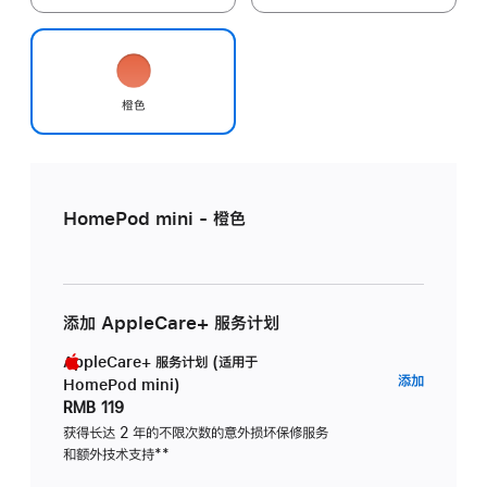
橙色
HomePod mini - 橙色
添加 AppleCare+ 服务计划
AppleCare+ 服务计划 (适用于
AppleC
添加
HomePod mini)
服
RMB 119
务
获得长达 2 年的不限次数的意外损坏保修服务
和额外技术支持
脚
**
计
注