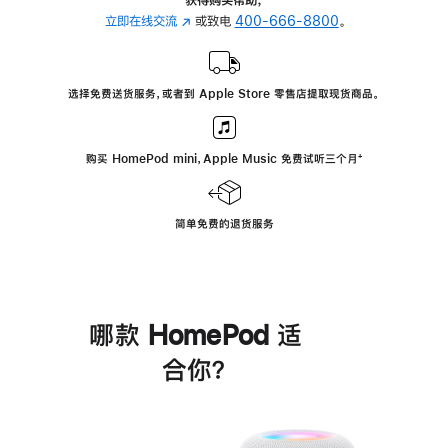
立即在线交流
(在
或致电
400-666-8800
。
新
窗
口
选择免费送货服务，或者到 Apple Store 零售店提取现货商品。
中
打
开)
购买 HomePod mini，Apple Music 免费试听三个月
脚
⁺
注
简单免费的退货服务
哪款 HomePod 适
合你？
进
一
步