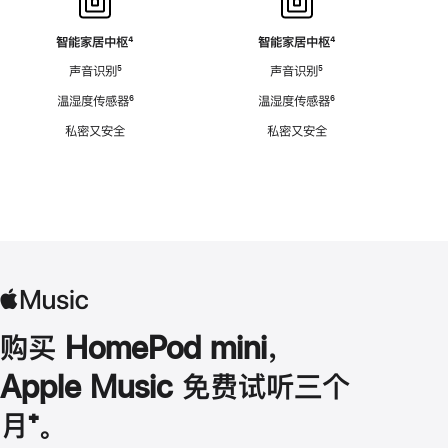
智能家居中枢
脚
⁴
智能家居中枢
脚
⁴
注
注
声音识别
脚
⁵
声音识别
脚
⁵
注
注
温湿度传感器
脚
⁶
温湿度传感器
脚
⁶
注
注
私密又安全
私密又安全
购买 HomePod mini，
Apple Music 免费试听三个
月
脚
⁺。