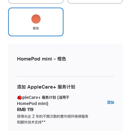
橙色
HomePod mini - 橙色
添加 AppleCare+ 服务计划
AppleCare+ 服务计划 (适用于
AppleC
添加
HomePod mini)
服
RMB 119
务
获得长达 2 年的不限次数的意外损坏保修服务
和额外技术支持
脚
**
计
注