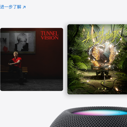
注
进一步了解
Apple
(在
Music
新
窗
口
中
打
开)