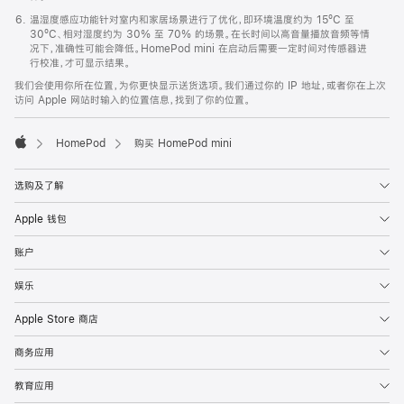
温湿度感应功能针对室内和家居场景进行了优化，即环境温度约为 15ºC 至
30ºC、相对湿度约为 30% 至 70% 的场景。在长时间以高音量播放音频等情
况下，准确性可能会降低。HomePod mini 在启动后需要一定时间对传感器进
行校准，才可显示结果。
我们会使用你所在位置，为你更快显示送货选项。我们通过你的 IP 地址，或者你在上次
访问 Apple 网站时输入的位置信息，找到了你的位置。
HomePod
购买 HomePod mini
Apple
选购及了解
Apple 钱包
账户
娱乐
Apple Store 商店
商务应用
教育应用