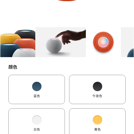
图库
图像
1
图库
图像
2
图库
图像
3
颜色
蓝色
午夜色
白色
黄色