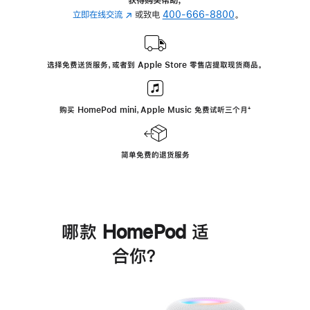
立即在线交流
(在
或致电
400-666-8800
。
新
窗
口
选择免费送货服务，或者到 Apple Store 零售店提取现货商品。
中
打
开)
购买 HomePod mini，Apple Music 免费试听三个月
脚
⁺
注
简单免费的退货服务
哪款 HomePod 适
合你？
进
一
步