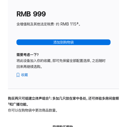
划
(适
RMB 999
用
于
含增值税及其他法定税费：约 RMB 115‡。
HomeP
mini)
添加到购物袋
需要考虑一下？
将此设备加入你的收藏，即可先保留全部配置选择，之后随时
回来再继续选购。
收藏
购买两只可组建立体声组合
脚
²；多加几只放在家中各处，还可体验多‍房‍间音频
脚
³和广播功能。
注
注
你可以在购物袋中更改商品数量。
获得购买帮助，