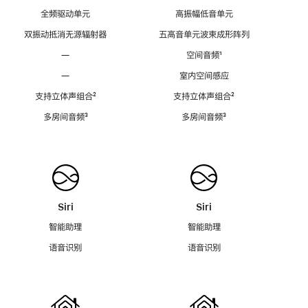
全频驱动单元
高振幅低音单元
双振动抵消无源辐射器
五高音单元波束成形阵列
—
空间音频
脚
¹
注
—
室内空间感应
支持立体声组合
脚
²
支持立体声组合
脚
²
注
注
多房间音频
脚
³
多房间音频
脚
³
注
注
Siri
Siri
智能助理
智能助理
语音识别
语音识别