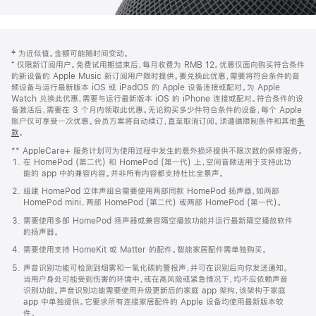
网
脚
‡ 为近似值。金额可能随时间变动。
注
页
⁺ 仅限新订阅用户。免费试用期结束后，每月收费为 RMB 12。优惠仅面向购买符合条件
页
的新设备的 Apple Music 新订阅用户限时提供。要兑换此优惠，需要将符合条件的音
频设备与运行最新版本 iOS 或 iPadOS 的 Apple 设备连接或配对。为 Apple
脚
Watch 兑换此优惠，需要与运行最新版本 iOS 的 iPhone 连接或配对。符合条件的设
备激活后，需要在 3 个月内领取此优惠。无论购买多少件符合条件的设备，每个 Apple
账户仅可享受一次优惠。会员方案将自动续订，直至取消订阅。须遵循限制条件和其他
条
款
。
(在
新
** AppleCare+ 服务计划可为使用过程中发生的意外损坏提供不限次数的保修服务。
窗
在 HomePod (第二代) 和 HomePod (第一代) 上，空间音频适用于支持此功
口
能的 app 中的兼容内容。并非所有内容都支持杜比全景声。
中
打
组建 HomePod 立体声组合需要使用两部同款 HomePod 扬声器，如两部
开)
HomePod mini、两部 HomePod (第二代) 或两部 HomePod (第一代)。
需要使用多部 HomePod 扬声器或兼容隔空播放功能并运行最新隔空播放软件
的扬声器。
需要使用支持 HomeKit 或 Matter 的配件。智能家居配件需单独购买。
声音识别功能可检测到烟雾和一氧化碳的警报声，并可在识别后向你发送通知。
当用户身处可能受到伤害的环境中，或在高风险或紧急情况下，均不应依赖声音
识别功能。声音识别功能需要使用升级更新后的家庭 app 架构，该架构于家庭
app 中单独提供。它要求所有连接家居配件的 Apple 设备均使用最新版本软
件。