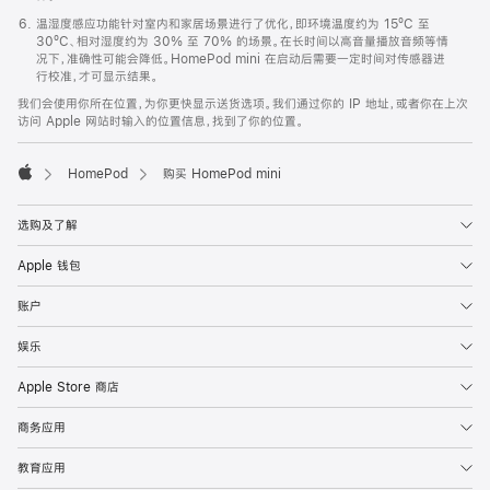
温湿度感应功能针对室内和家居场景进行了优化，即环境温度约为 15ºC 至
30ºC、相对湿度约为 30% 至 70% 的场景。在长时间以高音量播放音频等情
况下，准确性可能会降低。HomePod mini 在启动后需要一定时间对传感器进
行校准，才可显示结果。
我们会使用你所在位置，为你更快显示送货选项。我们通过你的 IP 地址，或者你在上次
访问 Apple 网站时输入的位置信息，找到了你的位置。
HomePod
购买 HomePod mini
Apple
选购及了解
Apple 钱包
账户
娱乐
Apple Store 商店
商务应用
教育应用