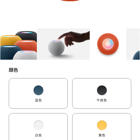
图库
图像
1
图库
图像
2
图库
图像
3
颜色
蓝色
午夜色
白色
黄色