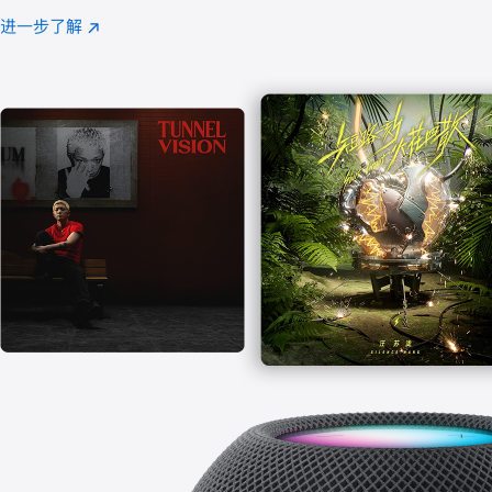
注
进一步了解
Apple
(在
Music
新
窗
口
中
打
开)