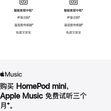
智能家居中枢
脚
⁴
智能家居中枢
脚
⁴
注
注
声音识别
脚
⁵
声音识别
脚
⁵
注
注
温湿度传感器
脚
⁶
温湿度传感器
脚
⁶
注
注
私密又安全
私密又安全
购买 HomePod mini，
Apple Music 免费试听三个
月
脚
⁺。