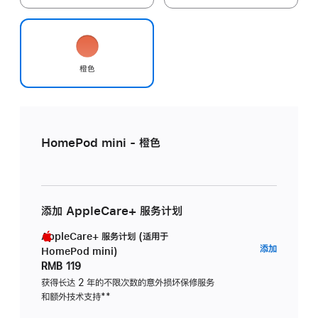
橙色
HomePod mini - 橙色
添加 AppleCare+ 服务计划
AppleCare+ 服务计划 (适用于
AppleC
添加
HomePod mini)
服
RMB 119
务
获得长达 2 年的不限次数的意外损坏保修服务
和额外技术支持
脚
**
计
注