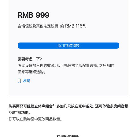
划
(适
RMB 999
用
于
含增值税及其他法定税费：约 RMB 115‡。
HomeP
mini)
添加到购物袋
需要考虑一下？
将此设备加入你的收藏，即可先保留全部配置选择，之后随时
回来再继续选购。
收藏
购买两只可组建立体声组合
脚
²；多加几只放在家中各处，还可体验多‍房‍间音频
脚
³和广播功能。
注
注
你可以在购物袋中更改商品数量。
获得购买帮助，