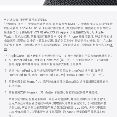
网
脚
‡ 为近似值。金额可能随时间变动。
注
页
⁺ 仅限新订阅用户。免费试用期结束后，每月收费为 RMB 12。优惠仅面向购买符合条件
页
的新设备的 Apple Music 新订阅用户限时提供。要兑换此优惠，需要将符合条件的音
频设备与运行最新版本 iOS 或 iPadOS 的 Apple 设备连接或配对。为 Apple
脚
Watch 兑换此优惠，需要与运行最新版本 iOS 的 iPhone 连接或配对。符合条件的设
备激活后，需要在 3 个月内领取此优惠。无论购买多少件符合条件的设备，每个 Apple
账户仅可享受一次优惠。会员方案将自动续订，直至取消订阅。须遵循限制条件和其他
条
款
。
(在
新
** AppleCare+ 服务计划可为使用过程中发生的意外损坏提供不限次数的保修服务。
窗
在 HomePod (第二代) 和 HomePod (第一代) 上，空间音频适用于支持此功
口
能的 app 中的兼容内容。并非所有内容都支持杜比全景声。
中
打
组建 HomePod 立体声组合需要使用两部同款 HomePod 扬声器，如两部
开)
HomePod mini、两部 HomePod (第二代) 或两部 HomePod (第一代)。
需要使用多部 HomePod 扬声器或兼容隔空播放功能并运行最新隔空播放软件
的扬声器。
需要使用支持 HomeKit 或 Matter 的配件。智能家居配件需单独购买。
声音识别功能可检测到烟雾和一氧化碳的警报声，并可在识别后向你发送通知。
当用户身处可能受到伤害的环境中，或在高风险或紧急情况下，均不应依赖声音
识别功能。声音识别功能需要使用升级更新后的家庭 app 架构，该架构于家庭
app 中单独提供。它要求所有连接家居配件的 Apple 设备均使用最新版本软
件。