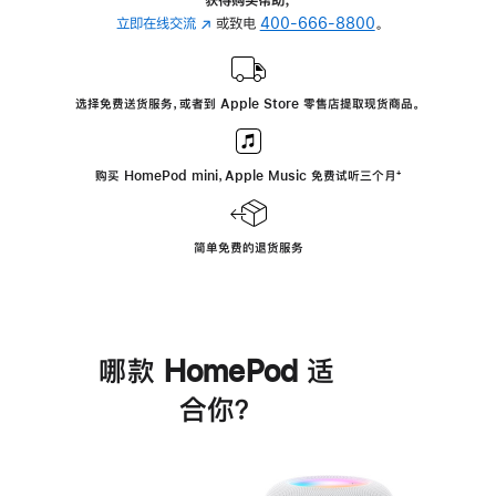
立即在线交流
(在
或致电
400-666-8800
。
新
窗
口
选择免费送货服务，或者到 Apple Store 零售店提取现货商品。
中
打
开)
购买 HomePod mini，Apple Music 免费试听三个月
脚
⁺
注
简单免费的退货服务
哪款 HomePod 适
合你？
进
一
步