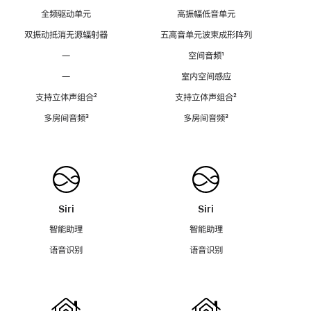
全频驱动单元
高振幅低音单元
双振动抵消无源辐射器
五高音单元波束成形阵列
—
空间音频
脚
¹
注
—
室内空间感应
支持立体声组合
脚
²
支持立体声组合
脚
²
注
注
多房间音频
脚
³
多房间音频
脚
³
注
注
Siri
Siri
智能助理
智能助理
语音识别
语音识别